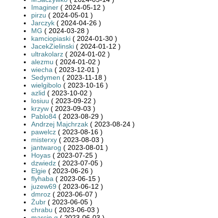
Imaginer
( 2024-05-12 )
pirzu
( 2024-05-01 )
Jarczyk
( 2024-04-26 )
MG
( 2024-03-28 )
kamciopiaski
( 2024-01-30 )
JacekZielinski
( 2024-01-12 )
ultrakolarz
( 2024-01-02 )
alezmu
( 2024-01-02 )
wiecha
( 2023-12-01 )
Sedymen
( 2023-11-18 )
wielgibolo
( 2023-10-16 )
azlid
( 2023-10-02 )
losiuu
( 2023-09-22 )
krzyw
( 2023-09-03 )
Pablo84
( 2023-08-29 )
Andrzej Majchrzak
( 2023-08-24 )
pawelcz
( 2023-08-16 )
misterxy
( 2023-08-03 )
jantwarog
( 2023-08-01 )
Hoyas
( 2023-07-25 )
dzwiedz
( 2023-07-05 )
Elgie
( 2023-06-26 )
flyhaba
( 2023-06-15 )
juzew69
( 2023-06-12 )
dmroz
( 2023-06-07 )
Żubr
( 2023-06-05 )
chrabu
( 2023-06-03 )
marcin.g
( 2023-06-03 )