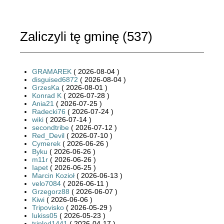
Zaliczyli tę gminę (
537
)
GRAMAREK
( 2026-08-04 )
disguised6872
( 2026-08-04 )
GrzesKa
( 2026-08-01 )
Konrad K
( 2026-07-28 )
Ania21
( 2026-07-25 )
Radecki76
( 2026-07-24 )
wiki
( 2026-07-14 )
secondtribe
( 2026-07-12 )
Red_Devil
( 2026-07-10 )
Cymerek
( 2026-06-26 )
Byku
( 2026-06-26 )
m11r
( 2026-06-26 )
Iapet
( 2026-06-25 )
Marcin Kozioł
( 2026-06-13 )
velo7084
( 2026-06-11 )
Grzegorz88
( 2026-06-07 )
Kiwi
( 2026-06-06 )
Tripovisko
( 2026-05-29 )
lukiss05
( 2026-05-23 )
tripled1441
( 2026-04-17 )