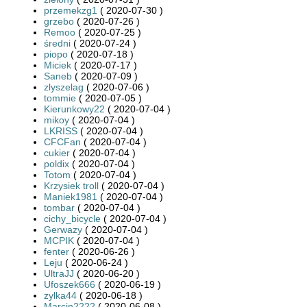
przemekzg1
( 2020-07-30 )
grzebo
( 2020-07-26 )
Remoo
( 2020-07-25 )
średni
( 2020-07-24 )
piopo
( 2020-07-18 )
Miciek
( 2020-07-17 )
Saneb
( 2020-07-09 )
zlyszelag
( 2020-07-06 )
tommie
( 2020-07-05 )
Kierunkowy22
( 2020-07-04 )
mikoy
( 2020-07-04 )
LKRISS
( 2020-07-04 )
CFCFan
( 2020-07-04 )
cukier
( 2020-07-04 )
poldix
( 2020-07-04 )
Totom
( 2020-07-04 )
Krzysiek troll
( 2020-07-04 )
Maniek1981
( 2020-07-04 )
tombar
( 2020-07-04 )
cichy_bicycle
( 2020-07-04 )
Gerwazy
( 2020-07-04 )
MCPIK
( 2020-07-04 )
fenter
( 2020-06-26 )
Leju
( 2020-06-24 )
UltraJJ
( 2020-06-20 )
Ufoszek666
( 2020-06-19 )
zylka44
( 2020-06-18 )
Marcin2222
( 2020-06-08 )