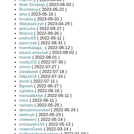
Arek Strójwąs
( 2023-06-03 )
Bromberg
( 2023-05-22 )
alne
( 2023-05-16 )
brudzia
( 2023-05-01 )
Watykańczyk
( 2023-04-29 )
jedrucha
( 2022-09-27 )
Motonii
( 2022-09-26 )
endriu68
( 2022-09-11 )
paszczak
( 2022-08-31 )
mambalaga_
( 2022-08-12 )
lukasz.artyszuk
( 2022-08-02 )
marek
( 2022-08-01 )
roody102
( 2022-07-30 )
zmmz
( 2022-07-27 )
izaisławek
( 2022-07-18 )
Dilip1618
( 2022-07-15 )
dootii
( 2022-07-11 )
Bgreen
( 2022-06-27 )
ryjówka
( 2022-06-15 )
transatlantyk
( 2022-06-11 )
mmz
( 2022-06-11 )
ramzes
( 2022-05-25 )
skorpionsurvival
( 2022-05-24 )
wieloryb
( 2022-05-23 )
cheeeers
( 2022-05-14 )
tomaszek193
( 2022-05-13 )
roweroGeek
( 2022-03-14 )
podlaskidommediowy
( 2022-01-03 )