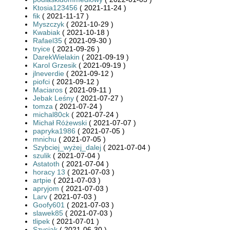
Ktosia123456
( 2021-11-24 )
fik
( 2021-11-17 )
Myszczyk
( 2021-10-29 )
Kwabiak
( 2021-10-18 )
Rafael35
( 2021-09-30 )
tryice
( 2021-09-26 )
DarekWielakin
( 2021-09-19 )
Karol Grzesik
( 2021-09-19 )
jlneverdie
( 2021-09-12 )
piofci
( 2021-09-12 )
Maciaros
( 2021-09-11 )
Jebak Leśny
( 2021-07-27 )
tomza
( 2021-07-24 )
michal80ck
( 2021-07-24 )
Michał Różewski
( 2021-07-07 )
papryka1986
( 2021-07-05 )
mnichu
( 2021-07-05 )
Szybciej_wyżej_dalej
( 2021-07-04 )
szulik
( 2021-07-04 )
Astatoth
( 2021-07-04 )
horacy 13
( 2021-07-03 )
artpie
( 2021-07-03 )
apryjom
( 2021-07-03 )
Larv
( 2021-07-03 )
Goofy601
( 2021-07-03 )
slawek85
( 2021-07-03 )
tlipek
( 2021-07-01 )
Szyciak
( 2021-06-30 )