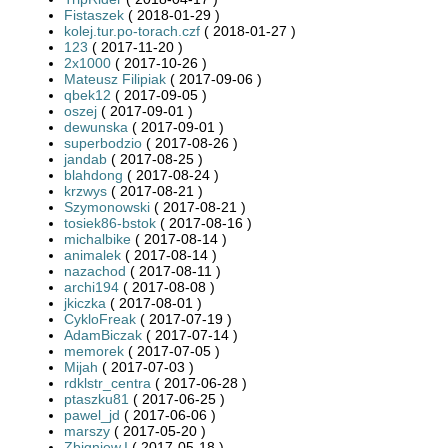
Fistaszek
( 2018-01-29 )
kolej.tur.po-torach.czf
( 2018-01-27 )
123
( 2017-11-20 )
2x1000
( 2017-10-26 )
Mateusz Filipiak
( 2017-09-06 )
qbek12
( 2017-09-05 )
oszej
( 2017-09-01 )
dewunska
( 2017-09-01 )
superbodzio
( 2017-08-26 )
jandab
( 2017-08-25 )
blahdong
( 2017-08-24 )
krzwys
( 2017-08-21 )
Szymonowski
( 2017-08-21 )
tosiek86-bstok
( 2017-08-16 )
michalbike
( 2017-08-14 )
animalek
( 2017-08-14 )
nazachod
( 2017-08-11 )
archi194
( 2017-08-08 )
jkiczka
( 2017-08-01 )
CykloFreak
( 2017-07-19 )
AdamBiczak
( 2017-07-14 )
memorek
( 2017-07-05 )
Mijah
( 2017-07-03 )
rdklstr_centra
( 2017-06-28 )
ptaszku81
( 2017-06-25 )
pawel_jd
( 2017-06-06 )
marszy
( 2017-05-20 )
Zbigniew.I
( 2017-05-18 )