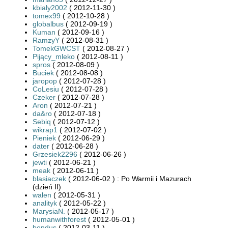
kbialy2002
( 2012-11-30 )
tomex99
( 2012-10-28 )
globalbus
( 2012-09-19 )
Kuman
( 2012-09-16 )
RamzyY
( 2012-08-31 )
TomekGWCST
( 2012-08-27 )
Pijący_mleko
( 2012-08-11 )
spros
( 2012-08-09 )
Buciek
( 2012-08-08 )
jaropop
( 2012-07-28 )
CoLesiu
( 2012-07-28 )
Czeker
( 2012-07-28 )
Aron
( 2012-07-21 )
da&ro
( 2012-07-18 )
Sebiq
( 2012-07-12 )
wikrap1
( 2012-07-02 )
Pieniek
( 2012-06-29 )
dater
( 2012-06-28 )
Grzesiek2296
( 2012-06-26 )
jewti
( 2012-06-21 )
meak
( 2012-06-11 )
blasiaczek
( 2012-06-02 ) : Po Warmii i Mazurach
(dzień II)
walen
( 2012-05-31 )
analityk
( 2012-05-22 )
MarysiaN.
( 2012-05-17 )
humanwithforest
( 2012-05-01 )
bendus
( 2012-03-11 )