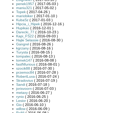
penek1957
( 2017-05-03 )
maniu321
( 2017-05-02 )
Topek
( 2017-04-26 )
mariobiker
( 2017-01-10 )
KubaSz
( 2017-01-03 )
Hipcia_i_Hipek
( 2016-12-16 )
Hupikao
( 2016-12-01 )
Darecki_77
( 2016-10-23 )
Kapi_FS22
( 2016-09-03 )
Hajle Selassie
( 2016-08-30 )
Gangrel
( 2016-08-26 )
kgrzany
( 2016-08-16 )
Turysta
( 2016-08-15 )
tompalec
( 2016-08-13 )
tomek147
( 2016-08-08 )
fastNfurious
( 2016-08-01 )
szocik88
( 2016-07-30 )
przemoc84
( 2016-07-28 )
RobertLuxa
( 2016-07-24 )
Stradovius
( 2016-07-19 )
Sandi
( 2016-07-18 )
jorisvoorn
( 2016-07-03 )
metaxy
( 2016-06-27 )
rynio
( 2016-06-25 )
Lesior
( 2016-06-20 )
Gio
( 2016-06-10 )
willow
( 2016-06-09 )
RaMi
( 2016-06-08 )