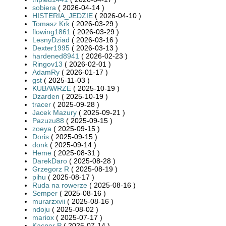
sobiera
( 2026-04-14 )
HISTERIA_JEDZIE
( 2026-04-10 )
Tomasz Krk
( 2026-03-29 )
flowing1861
( 2026-03-29 )
LesnyDziad
( 2026-03-16 )
Dexter1995
( 2026-03-13 )
hardened8941
( 2026-02-23 )
Ringov13
( 2026-02-01 )
AdamRy
( 2026-01-17 )
gst
( 2025-11-03 )
KUBAWRZE
( 2025-10-19 )
Dzarden
( 2025-10-19 )
tracer
( 2025-09-28 )
Jacek Mazury
( 2025-09-21 )
Pazuzu88
( 2025-09-15 )
zoeya
( 2025-09-15 )
Doris
( 2025-09-15 )
donk
( 2025-09-14 )
Heme
( 2025-08-31 )
DarekDaro
( 2025-08-28 )
Grzegorz R
( 2025-08-19 )
pihu
( 2025-08-17 )
Ruda na rowerze
( 2025-08-16 )
Semper
( 2025-08-16 )
murarzxvii
( 2025-08-16 )
ndoju
( 2025-08-02 )
mariox
( 2025-07-17 )
Kacper P
( 2025-07-14 )