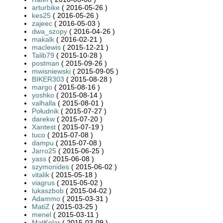
arturbike
( 2016-05-26 )
kes25
( 2016-05-26 )
zajeec
( 2016-05-03 )
dwa_szopy
( 2016-04-26 )
makalk
( 2016-02-21 )
maclewis
( 2015-12-21 )
Talib79
( 2015-10-28 )
postman
( 2015-09-26 )
mwisniewski
( 2015-09-05 )
BIKER303
( 2015-08-28 )
margo
( 2015-08-16 )
yoshko
( 2015-08-14 )
valhalla
( 2015-08-01 )
Południk
( 2015-07-27 )
darekw
( 2015-07-20 )
Xantest
( 2015-07-19 )
tuco
( 2015-07-08 )
dampu
( 2015-07-08 )
Jarro25
( 2015-06-25 )
yass
( 2015-06-08 )
szymonides
( 2015-06-02 )
vitalik
( 2015-05-18 )
viagrus
( 2015-05-02 )
lukaszbob
( 2015-04-02 )
Adammo
( 2015-03-31 )
MatiZ
( 2015-03-25 )
menel
( 2015-03-11 )
MatKolar
( 2015-03-09 )