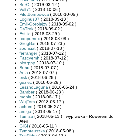
BorOl
( 2019-03-12 )
Volt71
( 2018-10-06 )
PilotBombowca
( 2018-10-05 )
Loginus07
( 2018-09-13 )
Emil-Górołajzy
( 2018-09-02 )
DaTrek
( 2018-09-02 )
Estilia
( 2018-08-29 )
panpumex
( 2018-08-08 )
GregBar
( 2018-07-23 )
soonsiat
( 2018-07-18 )
ferranger
( 2018-07-12 )
Fascyemh
( 2018-07-12 )
piotrppp
( 2018-07-10 )
Bubu
( 2018-07-07 )
Ania
( 2018-07-07 )
bisk
( 2018-06-28 )
guziec
( 2018-06-26 )
LesznoLaguna
( 2018-06-24 )
Bamber
( 2018-06-23 )
monia
( 2018-06-17 )
WujTom
( 2018-06-17 )
achom
( 2018-05-27 )
amiga
( 2018-05-17 )
Tamiza
( 2018-05-13 ) : wyprawka - Rowerem do
Aten
GiGi
( 2018-05-11 )
Tymoteuszka
( 2018-05-08 )
TripRider
( 2018-04-17 )