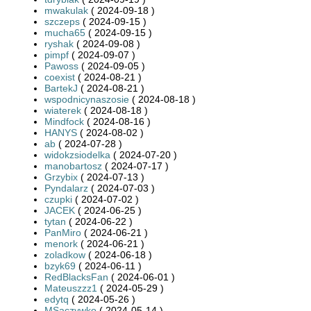
mwakulak
( 2024-09-18 )
szczeps
( 2024-09-15 )
mucha65
( 2024-09-15 )
ryshak
( 2024-09-08 )
pimpf
( 2024-09-07 )
Pawoss
( 2024-09-05 )
coexist
( 2024-08-21 )
BartekJ
( 2024-08-21 )
wspodnicynaszosie
( 2024-08-18 )
wiaterek
( 2024-08-18 )
Mindfock
( 2024-08-16 )
HANYS
( 2024-08-02 )
ab
( 2024-07-28 )
widokzsiodelka
( 2024-07-20 )
manobartosz
( 2024-07-17 )
Grzybix
( 2024-07-13 )
Pyndalarz
( 2024-07-03 )
czupki
( 2024-07-02 )
JACEK
( 2024-06-25 )
tytan
( 2024-06-22 )
PanMiro
( 2024-06-21 )
menork
( 2024-06-21 )
zoladkow
( 2024-06-18 )
bzyk69
( 2024-06-11 )
RedBlacksFan
( 2024-06-01 )
Mateuszzz1
( 2024-05-29 )
edytq
( 2024-05-26 )
MSaczywko
( 2024-05-14 )