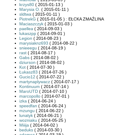
krzys80
( 2015-01-13 )
Marysia O.
( 2015-01-11 )
sldtwa
( 2015-01-11 )
PiotrekG
( 2015-01-05 ) : EŁCKA ZMAŹLINA
Maciaszczyk
( 2015-01-03 )
paellea
( 2014-09-03 )
lukaszpp
( 2014-09-01 )
Legion
( 2014-08-23 )
marysiaknz693
( 2014-08-22 )
snieeegu
( 2014-08-19 )
rast
( 2014-08-17 )
Gabs
( 2014-08-02 )
dziurson
( 2014-08-02 )
Kot
( 2014-07-30 )
Łukasz83
( 2014-07-26 )
Gucio12
( 2014-07-22 )
martynaplywacz
( 2014-07-17 )
Kontinuum
( 2014-07-14 )
MaroUTD
( 2014-07-10 )
marcopollo
( 2014-07-01 )
izka
( 2014-06-24 )
speedfan
( 2014-06-24 )
mzungu
( 2014-06-22 )
lunatyk
( 2014-06-21 )
wozniaku
( 2014-05-25 )
Miiija
( 2014-04-02 )
beduks
( 2014-03-30 )
adamoz
( 2014-03-19 )