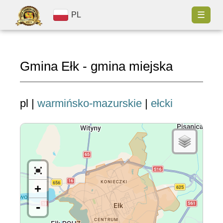
☰
PL
Gmina Ełk - gmina miejska
pl |
warmińsko-mazurskie
|
ełcki
+
-