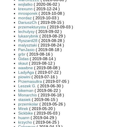
wojlatko
( 2020-06-02 )
krexunn
( 2019-12-24 )
mrosporek
( 2019-10-08 )
mordaz
( 2019-10-03 )
DariuszCh
( 2019-09-15 )
przemekturysta
( 2019-09-03 )
lechulysy
( 2019-09-02 )
lukasrybnik
( 2019-08-29 )
Ryszard28
( 2019-08-28 )
malysztaki
( 2019-08-24 )
PanJasio
( 2019-08-18 )
grbr
( 2019-08-16 )
Gidas
( 2019-08-14 )
skaut
( 2019-08-12 )
wawbne
( 2019-08-08 )
LadyAga
( 2019-07-22 )
piowini
( 2019-07-16 )
Przemasultra
( 2019-07-05 )
Leszek G.
( 2019-06-30 )
bikeman
( 2019-06-22 )
Monarchis
( 2019-06-18 )
stasiek
( 2019-06-15 )
przemkolar
( 2019-05-26 )
Mirek
( 2019-05-20 )
Sickbike
( 2019-05-03 )
huann
( 2019-04-29 )
krzycho
( 2019-04-25 )
Cokeman
( 2019-04-13 )