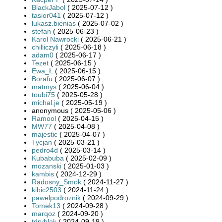
BlackJabol
( 2025-07-12 )
tasior041
( 2025-07-12 )
lukasz.bienias
( 2025-07-02 )
stefan
( 2025-06-23 )
Karol Nawrocki
( 2025-06-21 )
chilliczyli
( 2025-06-18 )
adam0
( 2025-06-17 )
Tezet
( 2025-06-15 )
Ewa_Ł
( 2025-06-15 )
Borafu
( 2025-06-07 )
matmys
( 2025-06-04 )
toubi75
( 2025-05-28 )
michal.je
( 2025-05-19 )
anonymous ( 2025-05-06 )
Ramool
( 2025-04-15 )
MW77
( 2025-04-08 )
majestic
( 2025-04-07 )
Tycjan
( 2025-03-21 )
pedro4d
( 2025-03-14 )
Kubabuba
( 2025-02-09 )
mozanski
( 2025-01-03 )
kambis
( 2024-12-29 )
Radosny_Smok
( 2024-11-27 )
kibic2503
( 2024-11-24 )
pawelpodroznik
( 2024-09-29 )
Tomek13
( 2024-09-28 )
marqoz
( 2024-09-20 )
tdryblak
( 2024-09-19 )