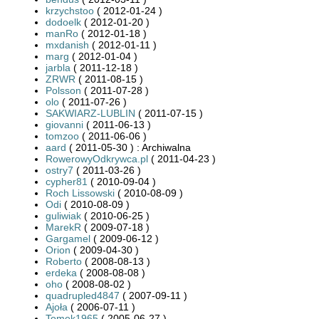
krzychstoo
( 2012-01-24 )
dodoelk
( 2012-01-20 )
manRo
( 2012-01-18 )
mxdanish
( 2012-01-11 )
marg
( 2012-01-04 )
jarbla
( 2011-12-18 )
ZRWR
( 2011-08-15 )
Polsson
( 2011-07-28 )
olo
( 2011-07-26 )
SAKWIARZ-LUBLIN
( 2011-07-15 )
giovanni
( 2011-06-13 )
tomzoo
( 2011-06-06 )
aard
( 2011-05-30 ) : Archiwalna
RowerowyOdkrywca.pl
( 2011-04-23 )
ostry7
( 2011-03-26 )
cypher81
( 2010-09-04 )
Roch Lissowski
( 2010-08-09 )
Odi
( 2010-08-09 )
guliwiak
( 2010-06-25 )
MarekR
( 2009-07-18 )
Gargamel
( 2009-06-12 )
Orion
( 2009-04-30 )
Roberto
( 2008-08-13 )
erdeka
( 2008-08-08 )
oho
( 2008-08-02 )
quadrupled4847
( 2007-09-11 )
Ajoła
( 2006-07-11 )
Tomek1965
( 2005-06-27 )