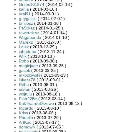
Grzes101974
( 2014-03-18 )
kania
( 2014-03-16 )
ural91
( 2014-03-01 )
g.rygalski
( 2014-02-07 )
bmilosz
( 2014-01-30 )
PaStKaz
( 2014-01-25 )
rowerek sz
( 2014-01-14 )
Wagabunda
( 2014-01-10 )
MarekB
( 2013-12-30 )
Lolek
( 2013-12-29 )
jubudubu
( 2013-11-24 )
Wilk
( 2013-10-13 )
Robb
( 2013-09-30 )
magicjade
( 2013-09-25 )
gacek
( 2013-09-25 )
mkozlowski
( 2013-09-19 )
lukasz78
( 2013-09-01 )
Rebe
( 2013-08-31 )
silvian
( 2013-08-26 )
wojtulu
( 2013-08-18 )
Piotr22Be
( 2013-08-14 )
BukTwardeDrzewo
( 2013-08-12 )
Ricardo
( 2013-08-10 )
Kriss
( 2013-08-06 )
Radello
( 2013-07-20 )
ArtKac
( 2013-07-17 )
domowik
( 2013-07-05 )
polskikadr
( 2013-06-28 )