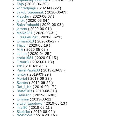
Zajo
( 2020-06-25 )
konradpagu
( 2020-06-22 )
Jakub Stepaniuk
( 2020-06-09 )
krzychu
( 2020-06-07 )
jurek
( 2020-06-04 )
Baka Yabashi
( 2020-06-03 )
jarorts
( 2020-06-01 )
MaRo281
( 2020-05-31 )
Grzesiek Zet
( 2020-05-29 )
tomanio13
( 2020-05-27 )
Thicc
( 2020-05-19 )
Miki
( 2020-05-03 )
cubeo
( 2020-04-25 )
szala1981
( 2020-01-15 )
OskarQ
( 2020-01-13 )
szb
( 2019-11-09 )
PawelPaula88
( 2019-10-09 )
fenter
( 2019-09-29 )
Mortal
( 2019-09-29 )
Sztaba
( 2019-09-22 )
Raf_i_Ka
( 2019-09-17 )
BarteQus
( 2019-08-31 )
Fabiszon
( 2019-08-30 )
tommie
( 2019-08-21 )
grzyb_tapetowy
( 2019-08-13 )
m.sl90
( 2019-08-11 )
Sickbike
( 2019-08-09 )
RODDOS
( 2019-07-19 )