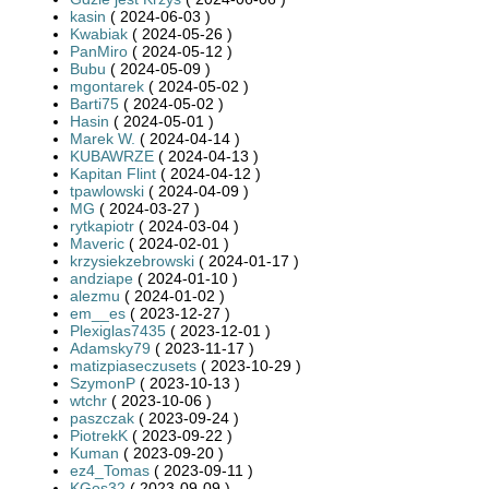
kasin
( 2024-06-03 )
Kwabiak
( 2024-05-26 )
PanMiro
( 2024-05-12 )
Bubu
( 2024-05-09 )
mgontarek
( 2024-05-02 )
Barti75
( 2024-05-02 )
Hasin
( 2024-05-01 )
Marek W.
( 2024-04-14 )
KUBAWRZE
( 2024-04-13 )
Kapitan Flint
( 2024-04-12 )
tpawlowski
( 2024-04-09 )
MG
( 2024-03-27 )
rytkapiotr
( 2024-03-04 )
Maveric
( 2024-02-01 )
krzysiekzebrowski
( 2024-01-17 )
andziape
( 2024-01-10 )
alezmu
( 2024-01-02 )
em__es
( 2023-12-27 )
Plexiglas7435
( 2023-12-01 )
Adamsky79
( 2023-11-17 )
matizpiaseczusets
( 2023-10-29 )
SzymonP
( 2023-10-13 )
wtchr
( 2023-10-06 )
paszczak
( 2023-09-24 )
PiotrekK
( 2023-09-22 )
Kuman
( 2023-09-20 )
ez4_Tomas
( 2023-09-11 )
KGos32
( 2023-09-09 )