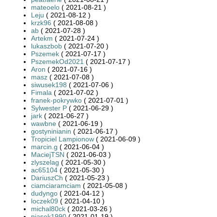
mateoelo
( 2021-08-21 )
Leju
( 2021-08-12 )
krzk96
( 2021-08-08 )
ab
( 2021-07-28 )
Artekm
( 2021-07-24 )
lukaszbob
( 2021-07-20 )
Pszemek
( 2021-07-17 )
PszemekOd2021
( 2021-07-17 )
Aron
( 2021-07-16 )
masz
( 2021-07-08 )
siwusek198
( 2021-07-06 )
Fimala
( 2021-07-02 )
franek-pokrywko
( 2021-07-01 )
Sylwester P
( 2021-06-29 )
jark
( 2021-06-27 )
wawbne
( 2021-06-19 )
gostyninianin
( 2021-06-17 )
Tropiciel Lampionow
( 2021-06-09 )
marcin.g
( 2021-06-04 )
MaciejTSN
( 2021-06-03 )
zlyszelag
( 2021-05-30 )
ac65104
( 2021-05-30 )
DariuszCh
( 2021-05-23 )
ciamciaramciam
( 2021-05-08 )
dudyngo
( 2021-04-12 )
loczek09
( 2021-04-10 )
michal80ck
( 2021-03-26 )
piasek1990
( 2021-01-19 )