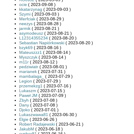
ocie
( 2023-09-08 )
kkatarzynag
( 2023-09-03 )
Szymi
( 2023-09-03 )
Merfciak
( 2023-08-29 )
neezys
( 2023-08-28 )
jarmik
( 2023-08-21 )
asymodeusz
( 2023-08-21 )
L12314355234
( 2023-08-20 )
Sebastian Napiórkowski
( 2023-08-20 )
bzyk69
( 2023-08-16 )
Mateuszzz1
( 2023-08-14 )
Myszczyk
( 2023-08-14 )
m11r
( 2023-08-12 )
pedziwiatr
( 2023-08-01 )
marianek
( 2023-07-31 )
mambalaga_
( 2023-07-29 )
Legion
( 2023-07-29 )
przemekzg1
( 2023-07-16 )
Lukaszm
( 2023-07-15 )
Paweł JM
( 2023-07-09 )
Zbyh
( 2023-07-08 )
Dany
( 2023-07-08 )
Djoko
( 2023-07-01 )
Lukaszwawa81
( 2023-06-30 )
Elgie
( 2023-06-26 )
Robert Radajewski
( 2023-06-21 )
JakubM
( 2023-06-18 )
cypher81
( 2023-06-16 )