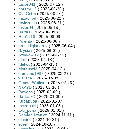
tasior041
( 2025-07-12 )
horacy 13
( 2025-06-26 )
Ola Ostra
( 2025-06-24 )
nazachod
( 2025-06-22 )
raviczanin
( 2025-06-21 )
tasior04
( 2025-06-19 )
Bartas
( 2025-06-09 )
Hub1916
( 2025-06-09 )
Polenta
( 2025-06-06 )
prestidigitatorek
( 2025-06-04 )
Szyciak
( 2025-06-01 )
Szydłowiak
( 2025-04-23 )
albik
( 2025-04-18 )
Klekot
( 2025-04-13 )
MateuszM
( 2025-04-12 )
damiano1987
( 2025-03-29 )
wallace.
( 2025-03-08 )
GminerWutliner
( 2025-02-26 )
NKAYD
( 2025-02-16 )
Pawoss
( 2025-02-09 )
BartoszO
( 2025-01-30 )
Kubabuba
( 2025-01-07 )
mozanski
( 2025-01-03 )
toki_pona
( 2025-01-01 )
Damian Iwanicz
( 2024-11-11 )
olanie6
( 2024-10-21 )
soen
( 2024-10-10 )
pawellukasz
( 2024-10-06 )