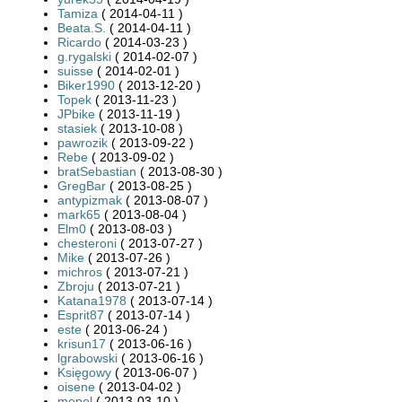
Tamiza
( 2014-04-11 )
Beata.S.
( 2014-04-11 )
Ricardo
( 2014-03-23 )
g.rygalski
( 2014-02-07 )
suisse
( 2014-02-01 )
Biker1990
( 2013-12-20 )
Topek
( 2013-11-23 )
JPbike
( 2013-11-19 )
stasiek
( 2013-10-08 )
pawrozik
( 2013-09-22 )
Rebe
( 2013-09-02 )
bratSebastian
( 2013-08-30 )
GregBar
( 2013-08-25 )
antypizmak
( 2013-08-07 )
mark65
( 2013-08-04 )
Elm0
( 2013-08-03 )
chesteroni
( 2013-07-27 )
Mike
( 2013-07-26 )
michros
( 2013-07-21 )
Zbroju
( 2013-07-21 )
Katana1978
( 2013-07-14 )
Esprit87
( 2013-07-14 )
este
( 2013-06-24 )
krisun17
( 2013-06-16 )
lgrabowski
( 2013-06-16 )
Księgowy
( 2013-06-07 )
oisene
( 2013-04-02 )
menel
( 2013-03-10 )