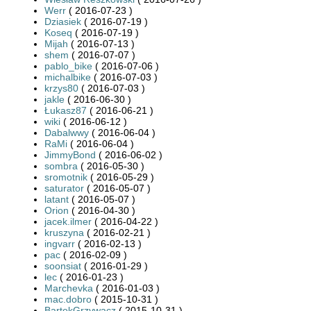
Werr
( 2016-07-23 )
Dziasiek
( 2016-07-19 )
Koseq
( 2016-07-19 )
Mijah
( 2016-07-13 )
shem
( 2016-07-07 )
pablo_bike
( 2016-07-06 )
michalbike
( 2016-07-03 )
krzys80
( 2016-07-03 )
jakle
( 2016-06-30 )
Łukasz87
( 2016-06-21 )
wiki
( 2016-06-12 )
Dabalwwy
( 2016-06-04 )
RaMi
( 2016-06-04 )
JimmyBond
( 2016-06-02 )
sombra
( 2016-05-30 )
sromotnik
( 2016-05-29 )
saturator
( 2016-05-07 )
latant
( 2016-05-07 )
Orion
( 2016-04-30 )
jacek.ilmer
( 2016-04-22 )
kruszyna
( 2016-02-21 )
ingvarr
( 2016-02-13 )
pac
( 2016-02-09 )
soonsiat
( 2016-01-29 )
lec
( 2016-01-23 )
Marchevka
( 2016-01-03 )
mac.dobro
( 2015-10-31 )
BartekGrzywacz
( 2015-10-31 )