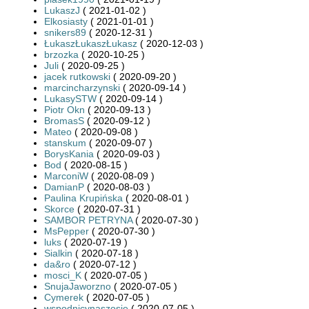
LukaszJ
( 2021-01-02 )
Elkosiasty
( 2021-01-01 )
snikers89
( 2020-12-31 )
ŁukaszŁukaszŁukasz
( 2020-12-03 )
brzozka
( 2020-10-25 )
Juli
( 2020-09-25 )
jacek rutkowski
( 2020-09-20 )
marcincharzynski
( 2020-09-14 )
LukasySTW
( 2020-09-14 )
Piotr Okn
( 2020-09-13 )
BromasS
( 2020-09-12 )
Mateo
( 2020-09-08 )
stanskum
( 2020-09-07 )
BorysKania
( 2020-09-03 )
Bod
( 2020-08-15 )
MarconiW
( 2020-08-09 )
DamianP
( 2020-08-03 )
Paulina Krupińska
( 2020-08-01 )
Skorce
( 2020-07-31 )
SAMBOR PETRYNA
( 2020-07-30 )
MsPepper
( 2020-07-30 )
luks
( 2020-07-19 )
Sialkin
( 2020-07-18 )
da&ro
( 2020-07-12 )
mosci_K
( 2020-07-05 )
SnujaJaworzno
( 2020-07-05 )
Cymerek
( 2020-07-05 )
wspodnicynaszosie
( 2020-07-05 )