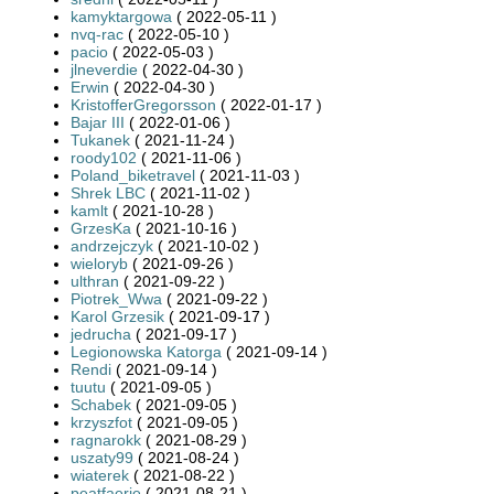
kamyktargowa
( 2022-05-11 )
nvq-rac
( 2022-05-10 )
pacio
( 2022-05-03 )
jlneverdie
( 2022-04-30 )
Erwin
( 2022-04-30 )
KristofferGregorsson
( 2022-01-17 )
Bajar III
( 2022-01-06 )
Tukanek
( 2021-11-24 )
roody102
( 2021-11-06 )
Poland_biketravel
( 2021-11-03 )
Shrek LBC
( 2021-11-02 )
kamlt
( 2021-10-28 )
GrzesKa
( 2021-10-16 )
andrzejczyk
( 2021-10-02 )
wieloryb
( 2021-09-26 )
ulthran
( 2021-09-22 )
Piotrek_Wwa
( 2021-09-22 )
Karol Grzesik
( 2021-09-17 )
jedrucha
( 2021-09-17 )
Legionowska Katorga
( 2021-09-14 )
Rendi
( 2021-09-14 )
tuutu
( 2021-09-05 )
Schabek
( 2021-09-05 )
krzyszfot
( 2021-09-05 )
ragnarokk
( 2021-08-29 )
uszaty99
( 2021-08-24 )
wiaterek
( 2021-08-22 )
peatfaerie
( 2021-08-21 )