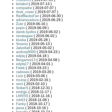
kiniakol
( 2019-07-13 )
compadre
( 2019-07-07 )
Arek_rower
( 2019-07-07 )
RedBlacksFan
( 2019-06-30 )
adrianszadura
( 2019-06-29 )
Żubr
( 2019-06-16 )
pepin
( 2019-06-09 )
darek.bydlos
( 2019-06-02 )
renatagaw
( 2019-06-02 )
kluska
( 2019-05-28 )
Smeniu
( 2019-05-13 )
Jabol4all
( 2019-05-02 )
andrzej9000
( 2019-04-23 )
edytq
( 2019-04-18 )
Bergamot13
( 2019-04-08 )
edytq17
( 2019-04-01 )
Felek
( 2019-03-23 )
radowas
( 2019-03-20 )
Licio
( 2019-03-06 )
mczop
( 2019-02-16 )
remi
( 2019-02-10 )
SnikerS
( 2018-12-31 )
endrjjju
( 2018-11-17 )
LKRISS
( 2018-11-16 )
rob63
( 2018-11-08 )
Fanky
( 2018-10-17 )
jassa
( 2018-10-16 )
krzycho
( 2018-10-14 )