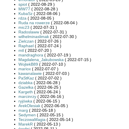
spiot
( 2022-08-29 )
MW77
( 2022-08-28 )
KubaSz
( 2022-08-06 )
rdza
( 2022-08-05 )
Ruda na rowerze
( 2022-08-04 )
mic23
( 2022-07-31 )
Radoslaww
( 2022-07-31 )
wilhelminaslimak
( 2022-07-30 )
Zielczan
( 2022-07-26 )
Raphael
( 2022-07-24 )
mtl
( 2022-07-20 )
mandraghora
( 2022-07-19 )
Magdalena_Jakubowska
( 2022-07-15 )
WojtekB89
( 2022-07-10 )
mariox
( 2022-07-07 )
kawanalawie
( 2022-07-03 )
PaStKaz
( 2022-07-02 )
dziabka
( 2022-06-28 )
Gazelka
( 2022-06-25 )
Kargeth
( 2022-06-24 )
marcinrzy
( 2022-06-16 )
ryjówka
( 2022-06-15 )
ArekOlesiak
( 2022-06-05 )
marg
( 2022-05-18 )
Sedymen
( 2022-05-15 )
TeczowaMagia
( 2022-05-14 )
MarekR
( 2022-05-13 )
średni
( 2022-05-11 )