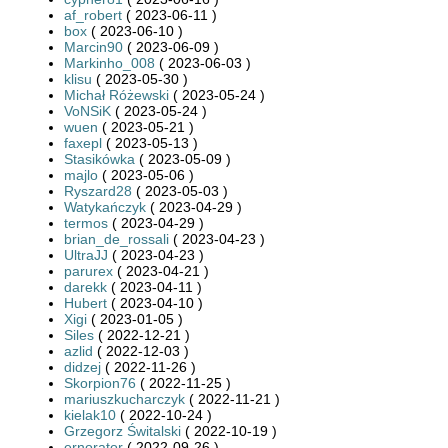
af_robert
( 2023-06-11 )
box
( 2023-06-10 )
Marcin90
( 2023-06-09 )
Markinho_008
( 2023-06-03 )
klisu
( 2023-05-30 )
Michał Różewski
( 2023-05-24 )
VoNSiK
( 2023-05-24 )
wuen
( 2023-05-21 )
faxepl
( 2023-05-13 )
Stasikówka
( 2023-05-09 )
majlo
( 2023-05-06 )
Ryszard28
( 2023-05-03 )
Watykańczyk
( 2023-04-29 )
termos
( 2023-04-29 )
brian_de_rossali
( 2023-04-23 )
UltraJJ
( 2023-04-23 )
parurex
( 2023-04-21 )
darekk
( 2023-04-11 )
Hubert
( 2023-04-10 )
Xigi
( 2023-01-05 )
Siles
( 2022-12-21 )
azlid
( 2022-12-03 )
didzej
( 2022-11-26 )
Skorpion76
( 2022-11-25 )
mariuszkucharczyk
( 2022-11-21 )
kielak10
( 2022-10-24 )
Grzegorz Świtalski
( 2022-10-19 )
ernorator
( 2022-09-26 )