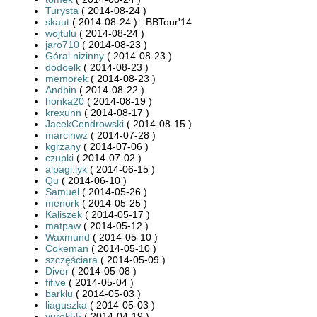
Turysta
( 2014-08-24 )
skaut
( 2014-08-24 ) : BBTour'14
wojtulu
( 2014-08-24 )
jaro710
( 2014-08-23 )
Góral nizinny
( 2014-08-23 )
dodoelk
( 2014-08-23 )
memorek
( 2014-08-23 )
Andbin
( 2014-08-22 )
honka20
( 2014-08-19 )
krexunn
( 2014-08-17 )
JacekCendrowski
( 2014-08-15 )
marcinwz
( 2014-07-28 )
kgrzany
( 2014-07-06 )
czupki
( 2014-07-02 )
alpagi.lyk
( 2014-06-15 )
Qu
( 2014-06-10 )
Samuel
( 2014-05-26 )
menork
( 2014-05-25 )
Kaliszek
( 2014-05-17 )
matpaw
( 2014-05-12 )
Waxmund
( 2014-05-10 )
Cokeman
( 2014-05-10 )
szczęściara
( 2014-05-09 )
Diver
( 2014-05-08 )
fifive
( 2014-05-04 )
barklu
( 2014-05-03 )
liaguszka
( 2014-05-03 )
yurek55
( 2014-04-19 )