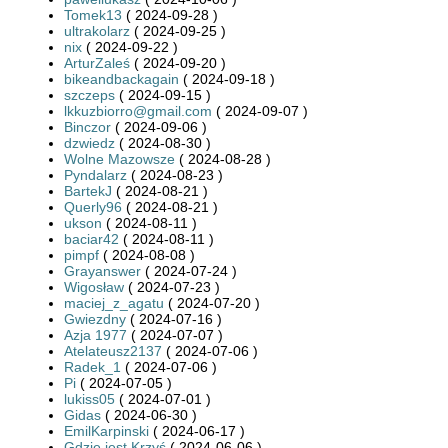
Tomek13
( 2024-09-28 )
ultrakolarz
( 2024-09-25 )
nix
( 2024-09-22 )
ArturZaleś
( 2024-09-20 )
bikeandbackagain
( 2024-09-18 )
szczeps
( 2024-09-15 )
lkkuzbiorro@gmail.com
( 2024-09-07 )
Binczor
( 2024-09-06 )
dzwiedz
( 2024-08-30 )
Wolne Mazowsze
( 2024-08-28 )
Pyndalarz
( 2024-08-23 )
BartekJ
( 2024-08-21 )
Querly96
( 2024-08-21 )
ukson
( 2024-08-11 )
baciar42
( 2024-08-11 )
pimpf
( 2024-08-08 )
Grayanswer
( 2024-07-24 )
Wigosław
( 2024-07-23 )
maciej_z_agatu
( 2024-07-20 )
Gwiezdny
( 2024-07-16 )
Azja 1977
( 2024-07-07 )
Atelateusz2137
( 2024-07-06 )
Radek_1
( 2024-07-06 )
Pi
( 2024-07-05 )
lukiss05
( 2024-07-01 )
Gidas
( 2024-06-30 )
EmilKarpinski
( 2024-06-17 )
Gdzie jest Krzyś
( 2024-06-06 )