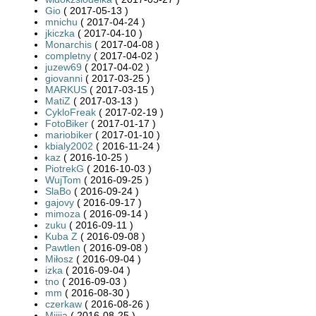
Gio
( 2017-05-13 )
mnichu
( 2017-04-24 )
jkiczka
( 2017-04-10 )
Monarchis
( 2017-04-08 )
completny
( 2017-04-02 )
juzew69
( 2017-04-02 )
giovanni
( 2017-03-25 )
MARKUS
( 2017-03-15 )
MatiZ
( 2017-03-13 )
CykloFreak
( 2017-02-19 )
FotoBiker
( 2017-01-17 )
mariobiker
( 2017-01-10 )
kbialy2002
( 2016-11-24 )
kaz
( 2016-10-25 )
PiotrekG
( 2016-10-03 )
WujTom
( 2016-09-25 )
SlaBo
( 2016-09-24 )
gajovy
( 2016-09-17 )
mimoza
( 2016-09-14 )
zuku
( 2016-09-11 )
Kuba Z
( 2016-09-08 )
Pawtlen
( 2016-09-08 )
Miłosz
( 2016-09-04 )
izka
( 2016-09-04 )
tno
( 2016-09-03 )
mm
( 2016-08-30 )
czerkaw
( 2016-08-26 )
Miiija
( 2016-08-25 )