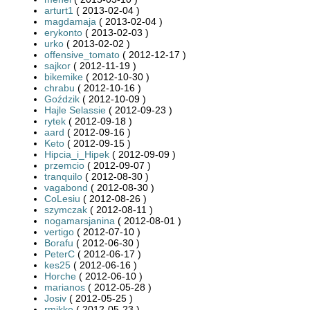
arturt1
( 2013-02-04 )
magdamaja
( 2013-02-04 )
erykonto
( 2013-02-03 )
urko
( 2013-02-02 )
offensive_tomato
( 2012-12-17 )
sajkor
( 2012-11-19 )
bikemike
( 2012-10-30 )
chrabu
( 2012-10-16 )
Goździk
( 2012-10-09 )
Hajle Selassie
( 2012-09-23 )
rytek
( 2012-09-18 )
aard
( 2012-09-16 )
Keto
( 2012-09-15 )
Hipcia_i_Hipek
( 2012-09-09 )
przemcio
( 2012-09-07 )
tranquilo
( 2012-08-30 )
vagabond
( 2012-08-30 )
CoLesiu
( 2012-08-26 )
szymczak
( 2012-08-11 )
nogamarsjanina
( 2012-08-01 )
vertigo
( 2012-07-10 )
Borafu
( 2012-06-30 )
PeterC
( 2012-06-17 )
kes25
( 2012-06-16 )
Horche
( 2012-06-10 )
marianos
( 2012-05-28 )
Josiv
( 2012-05-25 )
rmikke
( 2012-05-23 )