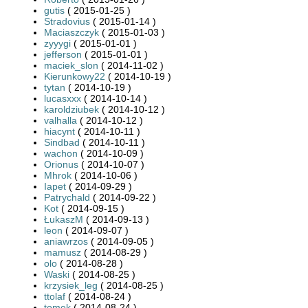
gutis
( 2015-01-25 )
Stradovius
( 2015-01-14 )
Maciaszczyk
( 2015-01-03 )
zyyygi
( 2015-01-01 )
jefferson
( 2015-01-01 )
maciek_slon
( 2014-11-02 )
Kierunkowy22
( 2014-10-19 )
tytan
( 2014-10-19 )
lucasxxx
( 2014-10-14 )
karoldziubek
( 2014-10-12 )
valhalla
( 2014-10-12 )
hiacynt
( 2014-10-11 )
Sindbad
( 2014-10-11 )
wachon
( 2014-10-09 )
Orionus
( 2014-10-07 )
Mhrok
( 2014-10-06 )
Iapet
( 2014-09-29 )
Patrychald
( 2014-09-22 )
Kot
( 2014-09-15 )
ŁukaszM
( 2014-09-13 )
leon
( 2014-09-07 )
aniawrzos
( 2014-09-05 )
mamusz
( 2014-08-29 )
olo
( 2014-08-28 )
Waski
( 2014-08-25 )
krzysiek_leg
( 2014-08-25 )
ttolaf
( 2014-08-24 )
tomek
( 2014-08-24 )