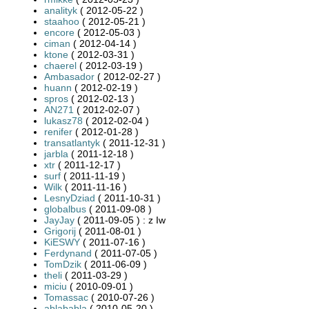
analityk
( 2012-05-22 )
staahoo
( 2012-05-21 )
encore
( 2012-05-03 )
ciman
( 2012-04-14 )
ktone
( 2012-03-31 )
chaerel
( 2012-03-19 )
Ambasador
( 2012-02-27 )
huann
( 2012-02-19 )
spros
( 2012-02-13 )
AN271
( 2012-02-07 )
lukasz78
( 2012-02-04 )
renifer
( 2012-01-28 )
transatlantyk
( 2011-12-31 )
jarbla
( 2011-12-18 )
xtr
( 2011-12-17 )
surf
( 2011-11-19 )
Wilk
( 2011-11-16 )
LesnyDziad
( 2011-10-31 )
globalbus
( 2011-09-08 )
JayJay
( 2011-09-05 ) : z Iw
Grigorij
( 2011-08-01 )
KiESWY
( 2011-07-16 )
Ferdynand
( 2011-07-05 )
TomDzik
( 2011-06-09 )
theli
( 2011-03-29 )
miciu
( 2010-09-01 )
Tomassac
( 2010-07-26 )
ablababla
( 2010-05-20 )