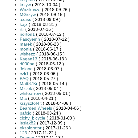
krzyw
( 2018-10-04 )
Wozikusza
( 2018-09-26 )
MGrzyw
( 2018-09-15 )
axass
( 2018-09-09 )
kajz
( 2018-08-31 )
rtr
( 2018-07-15 )
norton1
( 2018-07-12 )
Fascyemh
( 2018-07-12 )
marek
( 2018-06-23 )
monia
( 2018-06-17 )
wishezz
( 2018-06-15 )
Kagan13
( 2018-06-13 )
d000pa
( 2018-06-12 )
Jelona
( 2018-06-07 )
czk1
( 2018-06-06 )
BAQ
( 2018-05-27 )
Matt87Kr
( 2018-05-14 )
Miciek
( 2018-05-04 )
whitearrow
( 2018-05-01 )
Mia
( 2018-04-21 )
krzysztof4it
( 2018-04-06 )
Bearded.Wheels
( 2018-04-06 )
pafcio
( 2018-03-24 )
cichy_bicycle
( 2018-01-09 )
lesiak82
( 2017-12-09 )
eksplorator
( 2017-11-26 )
123
( 2017-11-22 )
Dragon
( 2017-11-13 )