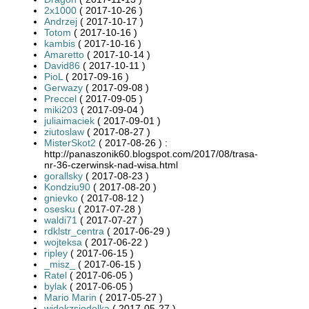
2x1000
( 2017-10-26 )
Andrzej
( 2017-10-17 )
Totom
( 2017-10-16 )
kambis
( 2017-10-16 )
Amaretto
( 2017-10-14 )
David86
( 2017-10-11 )
PioL
( 2017-09-16 )
Gerwazy
( 2017-09-08 )
Preccel
( 2017-09-05 )
miki203
( 2017-09-04 )
juliaimaciek
( 2017-09-01 )
ziutoslaw
( 2017-08-27 )
MisterSkot2
( 2017-08-26 ) :
http://panaszonik60.blogspot.com/2017/08/trasa-
nr-36-czerwinsk-nad-wisa.html
gorallsky
( 2017-08-23 )
Kondziu90
( 2017-08-20 )
gnievko
( 2017-08-12 )
osesku
( 2017-07-28 )
waldi71
( 2017-07-27 )
rdklstr_centra
( 2017-06-29 )
wojteksa
( 2017-06-22 )
ripley
( 2017-06-15 )
_misz_
( 2017-06-15 )
Ratel
( 2017-06-05 )
bylak
( 2017-06-05 )
Mario Marin
( 2017-05-27 )
widokzsiodelka
( 2017-05-27 )