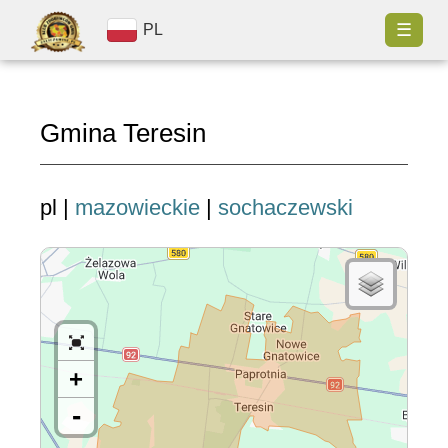
☰
PL
Gmina Teresin
pl |
mazowieckie
|
sochaczewski
+
-