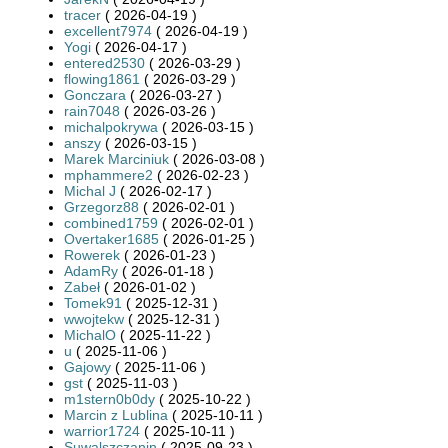
tracer
( 2026-04-19 )
excellent7974
( 2026-04-19 )
Yogi
( 2026-04-17 )
entered2530
( 2026-03-29 )
flowing1861
( 2026-03-29 )
Gonczara
( 2026-03-27 )
rain7048
( 2026-03-26 )
michalpokrywa
( 2026-03-15 )
anszy
( 2026-03-15 )
Marek Marciniuk
( 2026-03-08 )
mphammere2
( 2026-02-23 )
Michal J
( 2026-02-17 )
Grzegorz88
( 2026-02-01 )
combined1759
( 2026-02-01 )
Overtaker1685
( 2026-01-25 )
Rowerek
( 2026-01-23 )
AdamRy
( 2026-01-18 )
Zabeł
( 2026-01-02 )
Tomek91
( 2025-12-31 )
wwojtekw
( 2025-12-31 )
MichalO
( 2025-11-22 )
u
( 2025-11-06 )
Gajowy
( 2025-11-06 )
gst
( 2025-11-03 )
m1stern0b0dy
( 2025-10-22 )
Marcin z Lublina
( 2025-10-11 )
warrior1724
( 2025-10-11 )
Suwalszczanin
( 2025-09-23 )