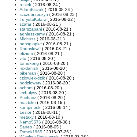
rosiek
( 2016-08-24 )
AdamBiczak
( 2016-08-24 )
szczebrzeszyn
( 2016-08-23 )
TurystaKolarz
( 2016-08-22 )
szafar
( 2016-08-21 )
starszapani
( 2016-08-21 )
agnieszkamy
( 2016-08-21 )
Michuss
( 2016-08-21 )
hansglopke
( 2016-08-21 )
RadoslawJ
( 2016-08-21 )
elizium
( 2016-08-21 )
vito
( 2016-08-20 )
tomekeng
( 2016-08-20 )
mxdanish
( 2016-08-20 )
bikeman
( 2016-08-20 )
człowiek-dzik
( 2016-08-20 )
bodziowaty
( 2016-08-20 )
achom
( 2016-08-20 )
lechulysy
( 2016-08-20 )
Puchacz
( 2016-08-20 )
mazbike
( 2016-08-15 )
kampinoski
( 2016-08-14 )
Lesior
( 2016-08-11 )
metaxy
( 2016-08-10 )
Nemo5576
( 2016-08-08 )
Saneb
( 2016-08-05 )
Tomek1965
( 2016-07-26 )
Wiesław Reszkowski
( 2016-07-26 )