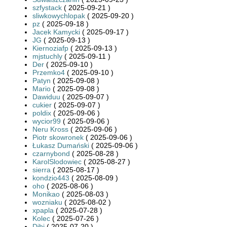
szfystack
( 2025-09-21 )
sliwkowychlopak
( 2025-09-20 )
pz
( 2025-09-18 )
Jacek Kamycki
( 2025-09-17 )
JG
( 2025-09-13 )
Kiernoziafp
( 2025-09-13 )
mjstuchly
( 2025-09-11 )
Der
( 2025-09-10 )
Przemko4
( 2025-09-10 )
Patyn
( 2025-09-08 )
Mario
( 2025-09-08 )
Dawiduu
( 2025-09-07 )
cukier
( 2025-09-07 )
poldix
( 2025-09-06 )
wycior99
( 2025-09-06 )
Neru Kross
( 2025-09-06 )
Piotr skowronek
( 2025-09-06 )
Łukasz Dumański
( 2025-09-06 )
czarnybond
( 2025-08-28 )
KarolSlodowiec
( 2025-08-27 )
sierra
( 2025-08-17 )
kondzio443
( 2025-08-09 )
oho
( 2025-08-06 )
Monikao
( 2025-08-03 )
wozniaku
( 2025-08-02 )
xpapla
( 2025-07-28 )
Kolec
( 2025-07-26 )
Dibi
( 2025-07-20 )