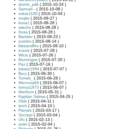
domin_pdk
( 2015-10-24 )
Samuel--
( 2015-10-08 )
oskar1100
( 2015-10-04 )
mojito
( 2015-09-27 )
kosa1
( 2015-08-28 )
wiecho
( 2015-08-28 )
Kosa
( 2015-08-28 )
Bamber
( 2015-08-23 )
yoshko
( 2015-08-14 )
bikeandfire
( 2015-08-10 )
eranis
( 2015-07-28 )
Wiciu
( 2015-07-26 )
Mumingse
( 2015-07-20 )
Paz
( 2015-07-16 )
lukasz1994
( 2015-07-07 )
Bury
( 2015-06-30 )
Tomek_
( 2015-06-28 )
Werrona69
( 2015-06-07 )
tomus1973
( 2015-06-07 )
MarKom
( 2015-05-31 )
Kapitan Sakwa
( 2015-04-25 )
Obik
( 2015-04-11 )
teich
( 2015-04-10 )
Pieniek
( 2015-03-17 )
Szczepi
( 2015-03-04 )
Ufo
( 2015-02-13 )
soier
( 2015-02-04 )
Roberto
( 2015-01-26 )