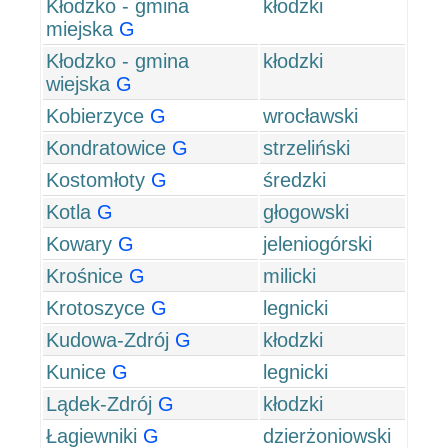
Kłodzko - gmina
kłodzki
miejska
G
Kłodzko - gmina
kłodzki
wiejska
G
Kobierzyce
G
wrocławski
Kondratowice
G
strzeliński
Kostomłoty
G
średzki
Kotla
G
głogowski
Kowary
G
jeleniogórski
Krośnice
G
milicki
Krotoszyce
G
legnicki
Kudowa-Zdrój
G
kłodzki
Kunice
G
legnicki
Lądek-Zdrój
G
kłodzki
Łagiewniki
G
dzierżoniowski