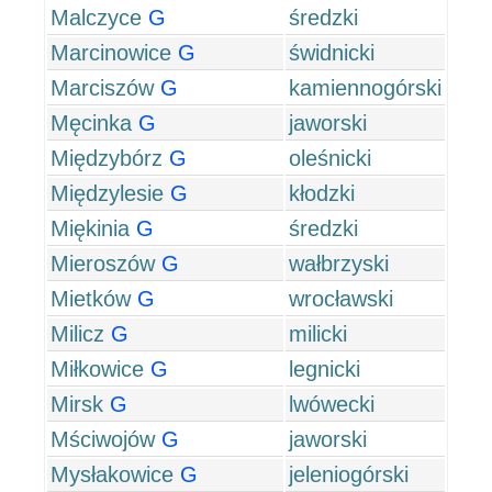
Malczyce
G
średzki
Marcinowice
G
świdnicki
Marciszów
G
kamiennogórski
Męcinka
G
jaworski
Międzybórz
G
oleśnicki
Międzylesie
G
kłodzki
Miękinia
G
średzki
Mieroszów
G
wałbrzyski
Mietków
G
wrocławski
Milicz
G
milicki
Miłkowice
G
legnicki
Mirsk
G
lwówecki
Mściwojów
G
jaworski
Mysłakowice
G
jeleniogórski