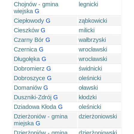
Chojnów - gmina
legnicki
wiejska
G
Ciepłowody
G
ząbkowicki
Cieszków
G
milicki
Czarny Bór
G
wałbrzyski
Czernica
G
wrocławski
Długołęka
G
wrocławski
Dobromierz
G
świdnicki
Dobroszyce
G
oleśnicki
Domaniów
G
oławski
Duszniki-Zdrój
G
kłodzki
Dziadowa Kłoda
G
oleśnicki
Dzierżoniów - gmina
dzierżoniowski
miejska
G
Dzierżoniów - gmina
dzierżoniowski