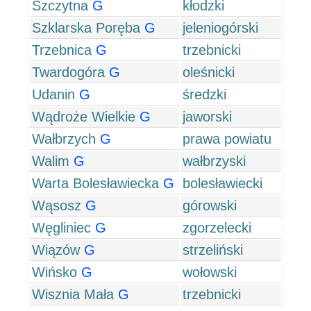
Szczytna
G
kłodzki
Szklarska Poręba
G
jeleniogórski
Trzebnica
G
trzebnicki
Twardogóra
G
oleśnicki
Udanin
G
średzki
Wądroże Wielkie
G
jaworski
Wałbrzych
G
prawa powiatu
Walim
G
wałbrzyski
Warta Bolesławiecka
G
bolesławiecki
Wąsosz
G
górowski
Węgliniec
G
zgorzelecki
Wiązów
G
strzeliński
Wińsko
G
wołowski
Wisznia Mała
G
trzebnicki