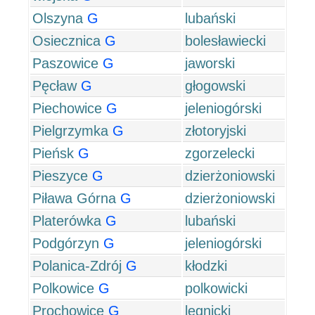
Olszyna
G
lubański
Osiecznica
G
bolesławiecki
Paszowice
G
jaworski
Pęcław
G
głogowski
Piechowice
G
jeleniogórski
Pielgrzymka
G
złotoryjski
Pieńsk
G
zgorzelecki
Pieszyce
G
dzierżoniowski
Piława Górna
G
dzierżoniowski
Platerówka
G
lubański
Podgórzyn
G
jeleniogórski
Polanica-Zdrój
G
kłodzki
Polkowice
G
polkowicki
Prochowice
G
legnicki