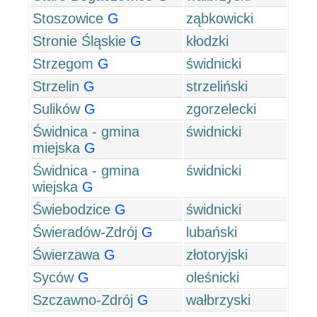
Stoszowice
G
ząbkowicki
Stronie Śląskie
G
kłodzki
Strzegom
G
świdnicki
Strzelin
G
strzeliński
Sulików
G
zgorzelecki
Świdnica - gmina
świdnicki
miejska
G
Świdnica - gmina
świdnicki
wiejska
G
Świebodzice
G
świdnicki
Świeradów-Zdrój
G
lubański
Świerzawa
G
złotoryjski
Syców
G
oleśnicki
Szczawno-Zdrój
G
wałbrzyski