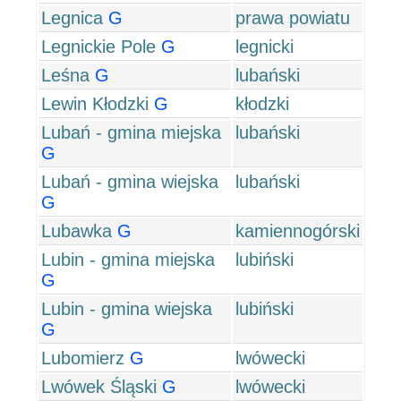
Legnica
G
prawa powiatu
Legnickie Pole
G
legnicki
Leśna
G
lubański
Lewin Kłodzki
G
kłodzki
Lubań - gmina miejska
lubański
G
Lubań - gmina wiejska
lubański
G
Lubawka
G
kamiennogórski
Lubin - gmina miejska
lubiński
G
Lubin - gmina wiejska
lubiński
G
Lubomierz
G
lwówecki
Lwówek Śląski
G
lwówecki