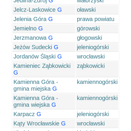
Jedlina-Zdrój
G
wałbrzyski
Jelcz-Laskowice
G
oławski
Jelenia Góra
G
prawa powiatu
Jemielno
G
górowski
Jerzmanowa
G
głogowski
Jeżów Sudecki
G
jeleniogórski
Jordanów Śląski
G
wrocławski
Kamieniec Ząbkowicki
ząbkowicki
G
Kamienna Góra -
kamiennogórski
gmina miejska
G
Kamienna Góra -
kamiennogórski
gmina wiejska
G
Karpacz
G
jeleniogórski
Kąty Wrocławskie
G
wrocławski