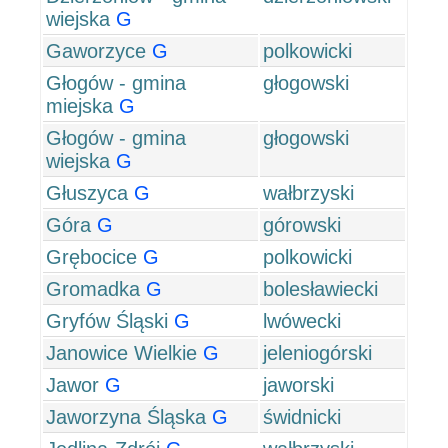
wiejska
G
Gaworzyce
G
polkowicki
Głogów - gmina
głogowski
miejska
G
Głogów - gmina
głogowski
wiejska
G
Głuszyca
G
wałbrzyski
Góra
G
górowski
Grębocice
G
polkowicki
Gromadka
G
bolesławiecki
Gryfów Śląski
G
lwówecki
Janowice Wielkie
G
jeleniogórski
Jawor
G
jaworski
Jaworzyna Śląska
G
świdnicki