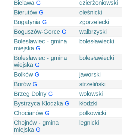
Bielawa
G
dzierżoniowski
Bierutów
G
oleśnicki
Bogatynia
G
zgorzelecki
Boguszów-Gorce
G
wałbrzyski
Bolesławiec - gmina
bolesławiecki
miejska
G
Bolesławiec - gmina
bolesławiecki
wiejska
G
Bolków
G
jaworski
Borów
G
strzeliński
Brzeg Dolny
G
wołowski
Bystrzyca Kłodzka
G
kłodzki
Chocianów
G
polkowicki
Chojnów - gmina
legnicki
miejska
G