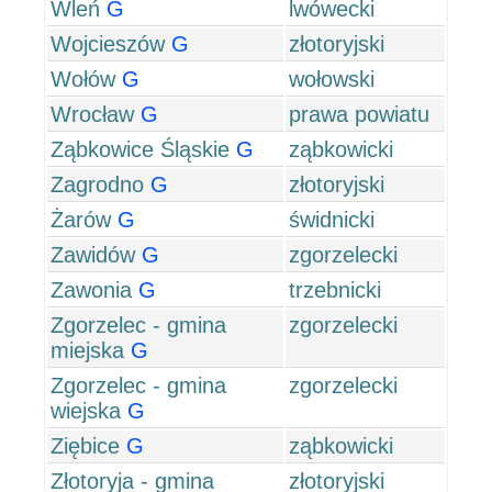
Wleń
G
lwówecki
Wojcieszów
G
złotoryjski
Wołów
G
wołowski
Wrocław
G
prawa powiatu
Ząbkowice Śląskie
G
ząbkowicki
Zagrodno
G
złotoryjski
Żarów
G
świdnicki
Zawidów
G
zgorzelecki
Zawonia
G
trzebnicki
Zgorzelec - gmina
zgorzelecki
miejska
G
Zgorzelec - gmina
zgorzelecki
wiejska
G
Ziębice
G
ząbkowicki
Złotoryja - gmina
złotoryjski