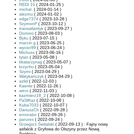
REDI 15
( 2024-01-25 )
michal.
( 2024-01-14 )
alezmu
( 2024-01-02 )
edge7374
( 2023-10-28 )
SzymonP
( 2023-10-12 )
transatlantyk
( 2023-09-27 )
Domino
( 2023-08-03 )
Byku
( 2023-07-15 )
marcin.g
( 2023-06-25 )
wycior99
( 2023-06-24 )
Michuss
( 2023-06-16 )
tytan
( 2023-05-08 )
kkatarzynag
( 2023-05-07 )
krzychu
( 2023-05-04 )
Szymi
( 2023-04-29 )
Watykańczyk
( 2023-04-29 )
azlid
( 2022-12-03 )
Kaente
( 2022-11-26 )
wirro
( 2022-11-03 )
kazmierz18_2
( 2022-10-08 )
PaStKaz
( 2022-10-08 )
Kuba7033
( 2022-10-07 )
DariuszCh
( 2022-09-28 )
ernorator
( 2022-09-26 )
parurex
( 2022-09-24 )
Grzegorz Świtalski
( 2022-09-13 ) : Fajny nowy
asfalcik z Gryfowa do Olszyny przez Nową
Świdnicę