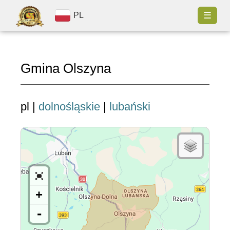
☰
PL
Gmina Olszyna
pl |
dolnośląskie
|
lubański
+
-