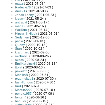
masz
( 2021-07-08 )
Radecki76
( 2021-07-03 )
Ania21
( 2021-07-03 )
Jebak Leśny
( 2021-06-23 )
krzyw
( 2021-05-24 )
antracyt
( 2021-05-17 )
mada
( 2021-05-16 )
WujTom
( 2021-05-14 )
Hipcia_i_Hipek
( 2021-05-01 )
Sedymen
( 2020-12-30 )
pacio
( 2020-11-13 )
Queny
( 2020-10-12 )
Stan
( 2020-10-02 )
kraftmarc
( 2020-09-08 )
michal70
( 2020-08-26 )
axass
( 2020-08-24 )
EmilKarpinski
( 2020-08-13 )
ttolaf
( 2020-08-10 )
pawelcz
( 2020-08-05 )
MonikaB
( 2020-07-31 )
przemekzg1
( 2020-07-30 )
fastNfurious
( 2020-07-30 )
Kurt
( 2020-07-19 )
Marcin2222
( 2020-07-18 )
penek1957
( 2020-07-09 )
fenter
( 2020-06-16 )
beduks
( 2020-06-15 )
wojtek2004
( 2020-05-23 )