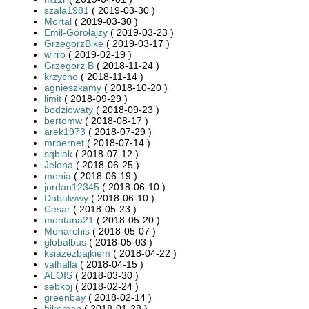
szala1981
( 2019-03-30 )
Mortal
( 2019-03-30 )
Emil-Górołajzy
( 2019-03-23 )
GrzegorzBike
( 2019-03-17 )
wirro
( 2019-02-19 )
Grzegorz B
( 2018-11-24 )
krzycho
( 2018-11-14 )
agnieszkamy
( 2018-10-20 )
limit
( 2018-09-29 )
bodziowaty
( 2018-09-23 )
bertomw
( 2018-08-17 )
arek1973
( 2018-07-29 )
mrbernet
( 2018-07-14 )
sqblak
( 2018-07-12 )
Jelona
( 2018-06-25 )
monia
( 2018-06-19 )
jordan12345
( 2018-06-10 )
Dabalwwy
( 2018-06-10 )
Cesar
( 2018-05-23 )
montana21
( 2018-05-20 )
Monarchis
( 2018-05-07 )
globalbus
( 2018-05-03 )
ksiazezbajkiem
( 2018-04-22 )
valhalla
( 2018-04-15 )
ALOIS
( 2018-03-30 )
sebkoj
( 2018-02-24 )
greenbay
( 2018-02-14 )
bikeman
( 2018-01-28 )