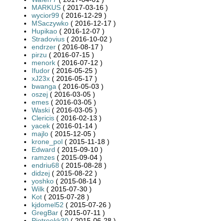
MARKUS
( 2017-03-16 )
wycior99
( 2016-12-29 )
MSaczywko
( 2016-12-17 )
Hupikao
( 2016-12-07 )
Stradovius
( 2016-10-02 )
endrzer
( 2016-08-17 )
pirzu
( 2016-07-15 )
menork
( 2016-07-12 )
Ifudor
( 2016-05-25 )
xJ23x
( 2016-05-17 )
bwanga
( 2016-05-03 )
oszej
( 2016-03-05 )
emes
( 2016-03-05 )
Waski
( 2016-03-05 )
Clericis
( 2016-02-13 )
yacek
( 2016-01-14 )
majlo
( 2015-12-05 )
krone_pol
( 2015-11-18 )
Edward
( 2015-09-10 )
ramzes
( 2015-09-04 )
endriu68
( 2015-08-28 )
didzej
( 2015-08-22 )
yoshko
( 2015-08-14 )
Wilk
( 2015-07-30 )
Kot
( 2015-07-28 )
kjdomel52
( 2015-07-26 )
GregBar
( 2015-07-11 )
Piotreekk30
( 2015-06-28 )