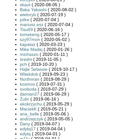
skaut
( 2020-08-05 )
Baka Yabashi
( 2020-08-02 )
wieloryb
( 2020-07-19 )
jutka
( 2020-07-04 )
mariusz.esz
( 2020-07-04 )
Tisu69
( 2020-06-16 )
tomekeng
( 2020-05-17 )
szy97mon
( 2020-05-02 )
kapataz
( 2020-03-23 )
Mike Madej
( 2020-01-26 )
michaszo
( 2020-01-11 )
średni
( 2019-11-05 )
pch
( 2019-10-20 )
Hajle Selassie
( 2019-10-17 )
Witekdnb
( 2019-09-23 )
Northman
( 2019-08-29 )
kosmos
( 2019-07-31 )
svoboda
( 2019-07-29 )
damian27
( 2019-06-29 )
Żubr
( 2019-06-16 )
ekokrzychu
( 2019-05-29 )
MaciekK
( 2019-05-21 )
ana_belle
( 2019-05-06 )
andrzejczyk
( 2019-05-05 )
Dany
( 2019-04-07 )
edytq17
( 2019-04-04 )
edytq
( 2019-04-01 )
m11r
( 2019-04-01 )