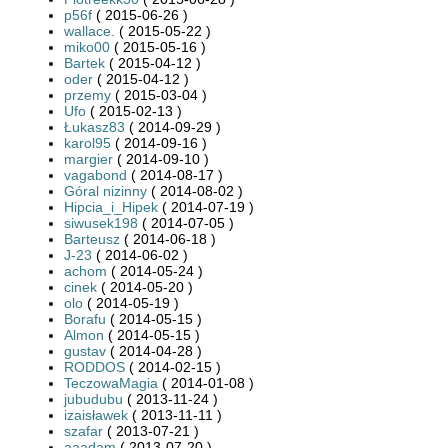
p56f
( 2015-06-26 )
wallace.
( 2015-05-22 )
miko00
( 2015-05-16 )
Bartek
( 2015-04-12 )
oder
( 2015-04-12 )
przemy
( 2015-03-04 )
Ufo
( 2015-02-13 )
Łukasz83
( 2014-09-29 )
karol95
( 2014-09-16 )
margier
( 2014-09-10 )
vagabond
( 2014-08-17 )
Góral nizinny
( 2014-08-02 )
Hipcia_i_Hipek
( 2014-07-19 )
siwusek198
( 2014-07-05 )
Barteusz
( 2014-06-18 )
J-23
( 2014-06-02 )
achom
( 2014-05-24 )
cinek
( 2014-05-20 )
olo
( 2014-05-19 )
Borafu
( 2014-05-15 )
Almon
( 2014-05-15 )
gustav
( 2014-04-28 )
RODDOS
( 2014-02-15 )
TeczowaMagia
( 2014-01-08 )
jubudubu
( 2013-11-24 )
izaisławek
( 2013-11-11 )
szafar
( 2013-07-21 )
aaadam
( 2013-07-20 )