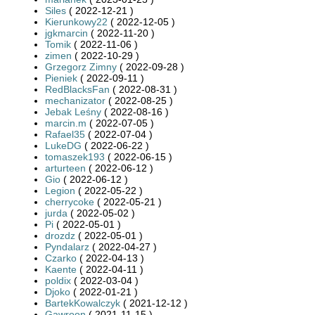
Siles
( 2022-12-21 )
Kierunkowy22
( 2022-12-05 )
jgkmarcin
( 2022-11-20 )
Tomik
( 2022-11-06 )
zimen
( 2022-10-29 )
Grzegorz Zimny
( 2022-09-28 )
Pieniek
( 2022-09-11 )
RedBlacksFan
( 2022-08-31 )
mechanizator
( 2022-08-25 )
Jebak Leśny
( 2022-08-16 )
marcin.m
( 2022-07-05 )
Rafael35
( 2022-07-04 )
LukeDG
( 2022-06-22 )
tomaszek193
( 2022-06-15 )
arturteen
( 2022-06-12 )
Gio
( 2022-06-12 )
Legion
( 2022-05-22 )
cherrycoke
( 2022-05-21 )
jurda
( 2022-05-02 )
Pi
( 2022-05-01 )
drozdz
( 2022-05-01 )
Pyndalarz
( 2022-04-27 )
Czarko
( 2022-04-13 )
Kaente
( 2022-04-11 )
poldix
( 2022-03-04 )
Djoko
( 2022-01-21 )
BartekKowalczyk
( 2021-12-12 )
Gawroon
( 2021-11-15 )