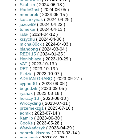
Skubiko
( 2024-06-13 )
RadeGast
( 2024-06-05 )
memorek
( 2024-05-15 )
kasiarzynak
( 2024-04-28 )
juzew69
( 2024-04-22 )
tomekar
( 2024-04-13 )
rafał
( 2024-04-12 )
krzychu
( 2024-04-06 )
michal80ck
( 2024-04-03 )
blahdong
( 2024-03-04 )
REDI 15
( 2024-01-25 )
Henioblaza
( 2023-10-29 )
VAT
( 2023-10-13 )
RET
( 2023-10-13 )
Pietzia
( 2023-10-07 )
ADRIAN GRABQ
( 2023-09-27 )
cypher81
( 2023-09-08 )
bogodzik
( 2023-09-05 )
ryshak
( 2023-08-18 )
horacy 13
( 2023-08-13 )
Wrocycling
( 2023-07-31 )
przemekzg1
( 2023-07-16 )
admk
( 2023-07-14 )
Kamilp
( 2023-06-30 )
CooKs
( 2023-05-28 )
Watykańczyk
( 2023-04-29 )
ogorek_kiszony
( 2023-03-14 )
marianek
( 2023-01-25 )