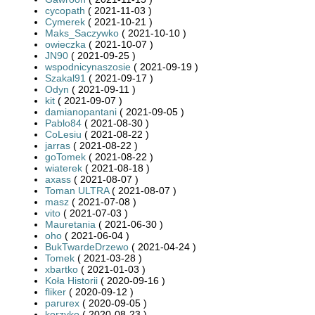
cycopath
( 2021-11-03 )
Cymerek
( 2021-10-21 )
Maks_Saczywko
( 2021-10-10 )
owieczka
( 2021-10-07 )
JN90
( 2021-09-25 )
wspodnicynaszosie
( 2021-09-19 )
Szakal91
( 2021-09-17 )
Odyn
( 2021-09-11 )
kit
( 2021-09-07 )
damianopantani
( 2021-09-05 )
Pablo84
( 2021-08-30 )
CoLesiu
( 2021-08-22 )
jarras
( 2021-08-22 )
goTomek
( 2021-08-22 )
wiaterek
( 2021-08-18 )
axass
( 2021-08-07 )
Toman ULTRA
( 2021-08-07 )
masz
( 2021-07-08 )
vito
( 2021-07-03 )
Mauretania
( 2021-06-30 )
oho
( 2021-06-04 )
BukTwardeDrzewo
( 2021-04-24 )
Tomek
( 2021-03-28 )
xbartko
( 2021-01-03 )
Koła Historii
( 2020-09-16 )
fliker
( 2020-09-12 )
parurex
( 2020-09-05 )
korzyko
( 2020-08-23 )