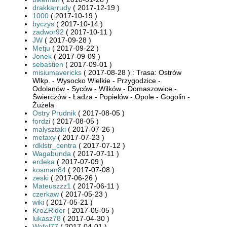
drakkarrudy
( 2017-12-19 )
1000
( 2017-10-19 )
byczys
( 2017-10-14 )
zadwor92
( 2017-10-11 )
JW
( 2017-09-28 )
Metju
( 2017-09-22 )
Jonek
( 2017-09-09 )
sebastien
( 2017-09-01 )
misiumavericks
( 2017-08-28 ) : Trasa: Ostrów
Wlkp. - Wysocko Wielkie - Przygodzice -
Odolanów - Syców - Wilków - Domaszowice -
Świerczów - Ładza - Popielów - Opole - Gogolin -
Żużela
Ostry Prudnik
( 2017-08-05 )
fordzi
( 2017-08-05 )
malysztaki
( 2017-07-26 )
metaxy
( 2017-07-23 )
rdklstr_centra
( 2017-07-12 )
Wagabunda
( 2017-07-11 )
erdeka
( 2017-07-09 )
kosman84
( 2017-07-08 )
zeski
( 2017-06-26 )
Mateuszzz1
( 2017-06-11 )
czerkaw
( 2017-05-23 )
wiki
( 2017-05-21 )
KroZRider
( 2017-05-05 )
lukasz78
( 2017-04-30 )
Wafel77
( 2017-04-01 )