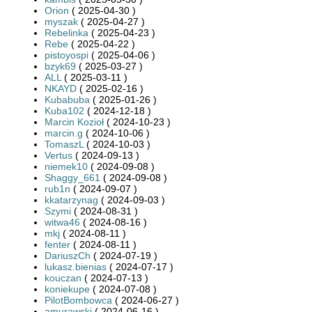
Orion
( 2025-04-30 )
myszak
( 2025-04-27 )
Rebelinka
( 2025-04-23 )
Rebe
( 2025-04-22 )
pistoyospi
( 2025-04-06 )
bzyk69
( 2025-03-27 )
ALL
( 2025-03-11 )
NKAYD
( 2025-02-16 )
Kubabuba
( 2025-01-26 )
Kuba102
( 2024-12-18 )
Marcin Kozioł
( 2024-10-23 )
marcin.g
( 2024-10-06 )
TomaszL
( 2024-10-03 )
Vertus
( 2024-09-13 )
niemek10
( 2024-09-08 )
Shaggy_661
( 2024-09-08 )
rub1n
( 2024-09-07 )
kkatarzynag
( 2024-09-03 )
Szymi
( 2024-08-31 )
witwa46
( 2024-08-16 )
mkj
( 2024-08-11 )
fenter
( 2024-08-11 )
DariuszCh
( 2024-07-19 )
lukasz.bienias
( 2024-07-17 )
kouczan
( 2024-07-13 )
koniekupe
( 2024-07-08 )
PilotBombowca
( 2024-06-27 )
amurawski
( 2024-06-16 )