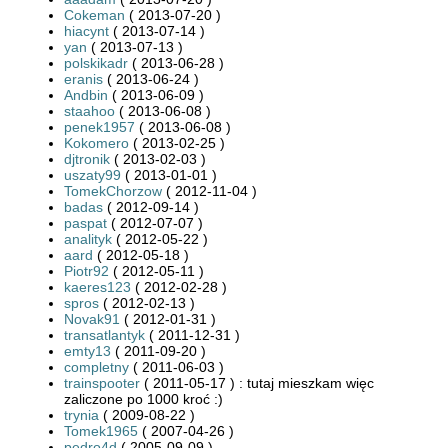
Cokeman
( 2013-07-20 )
hiacynt
( 2013-07-14 )
yan
( 2013-07-13 )
polskikadr
( 2013-06-28 )
eranis
( 2013-06-24 )
Andbin
( 2013-06-09 )
staahoo
( 2013-06-08 )
penek1957
( 2013-06-08 )
Kokomero
( 2013-02-25 )
djtronik
( 2013-02-03 )
uszaty99
( 2013-01-01 )
TomekChorzow
( 2012-11-04 )
badas
( 2012-09-14 )
paspat
( 2012-07-07 )
analityk
( 2012-05-22 )
aard
( 2012-05-18 )
Piotr92
( 2012-05-11 )
kaeres123
( 2012-02-28 )
spros
( 2012-02-13 )
Novak91
( 2012-01-31 )
transatlantyk
( 2011-12-31 )
emty13
( 2011-09-20 )
completny
( 2011-06-03 )
trainspooter
( 2011-05-17 ) : tutaj mieszkam więc
zaliczone po 1000 kroć :)
trynia
( 2009-08-22 )
Tomek1965
( 2007-04-26 )
pedro4d
( 2005-09-09 )