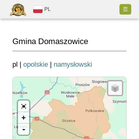
☰
PL
Gmina Domaszowice
pl |
opolskie
|
namysłowski
+
-