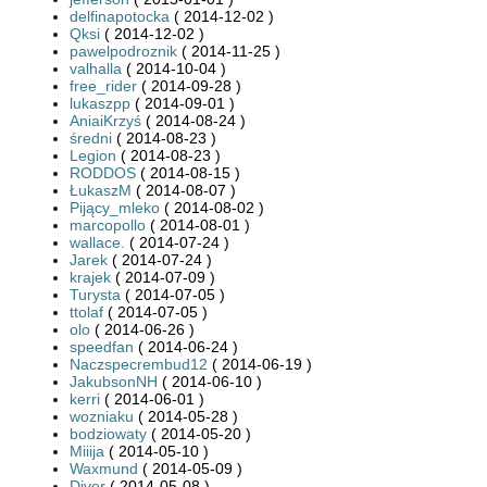
delfinapotocka
( 2014-12-02 )
Qksi
( 2014-12-02 )
pawelpodroznik
( 2014-11-25 )
valhalla
( 2014-10-04 )
free_rider
( 2014-09-28 )
lukaszpp
( 2014-09-01 )
AniaiKrzyś
( 2014-08-24 )
średni
( 2014-08-23 )
Legion
( 2014-08-23 )
RODDOS
( 2014-08-15 )
ŁukaszM
( 2014-08-07 )
Pijący_mleko
( 2014-08-02 )
marcopollo
( 2014-08-01 )
wallace.
( 2014-07-24 )
Jarek
( 2014-07-24 )
krajek
( 2014-07-09 )
Turysta
( 2014-07-05 )
ttolaf
( 2014-07-05 )
olo
( 2014-06-26 )
speedfan
( 2014-06-24 )
Naczspecrembud12
( 2014-06-19 )
JakubsonNH
( 2014-06-10 )
kerri
( 2014-06-01 )
wozniaku
( 2014-05-28 )
bodziowaty
( 2014-05-20 )
Miiija
( 2014-05-10 )
Waxmund
( 2014-05-09 )
Diver
( 2014-05-08 )