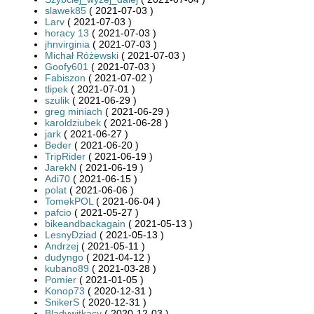
slawek85
( 2021-07-03 )
Larv
( 2021-07-03 )
horacy 13
( 2021-07-03 )
jhnvirginia
( 2021-07-03 )
Michał Różewski
( 2021-07-03 )
Goofy601
( 2021-07-03 )
Fabiszon
( 2021-07-02 )
tlipek
( 2021-07-01 )
szulik
( 2021-06-29 )
greg miniach
( 2021-06-29 )
karoldziubek
( 2021-06-28 )
jark
( 2021-06-27 )
Beder
( 2021-06-20 )
TripRider
( 2021-06-19 )
JarekN
( 2021-06-19 )
Adi70
( 2021-06-15 )
polat
( 2021-06-06 )
TomekPOL
( 2021-06-04 )
pafcio
( 2021-05-27 )
bikeandbackagain
( 2021-05-13 )
LesnyDziad
( 2021-05-13 )
Andrzej
( 2021-05-11 )
dudyngo
( 2021-04-12 )
kubano89
( 2021-03-28 )
Pomier
( 2021-01-05 )
Konop73
( 2020-12-31 )
SnikerS
( 2020-12-31 )
Bladywitkacy
( 2020-12-03 )