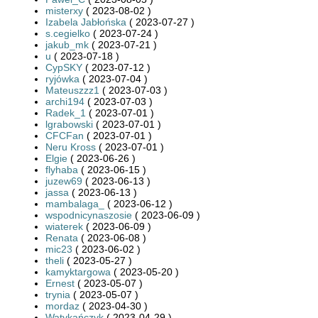
misterxy
( 2023-08-02 )
Izabela Jabłońska
( 2023-07-27 )
s.cegielko
( 2023-07-24 )
jakub_mk
( 2023-07-21 )
u
( 2023-07-18 )
CypSKY
( 2023-07-12 )
ryjówka
( 2023-07-04 )
Mateuszzz1
( 2023-07-03 )
archi194
( 2023-07-03 )
Radek_1
( 2023-07-01 )
lgrabowski
( 2023-07-01 )
CFCFan
( 2023-07-01 )
Neru Kross
( 2023-07-01 )
Elgie
( 2023-06-26 )
flyhaba
( 2023-06-15 )
juzew69
( 2023-06-13 )
jassa
( 2023-06-13 )
mambalaga_
( 2023-06-12 )
wspodnicynaszosie
( 2023-06-09 )
wiaterek
( 2023-06-09 )
Renata
( 2023-06-08 )
mic23
( 2023-06-02 )
theli
( 2023-05-27 )
kamyktargowa
( 2023-05-20 )
Ernest
( 2023-05-07 )
trynia
( 2023-05-07 )
mordaz
( 2023-04-30 )
Watykańczyk
( 2023-04-29 )