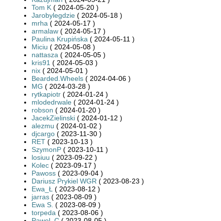
Tom K
( 2024-05-20 )
Jarobylegdzie
( 2024-05-18 )
mrha
( 2024-05-17 )
armalaw
( 2024-05-17 )
Paulina Krupińska
( 2024-05-11 )
Miciu
( 2024-05-08 )
nattasza
( 2024-05-05 )
kris91
( 2024-05-03 )
nix
( 2024-05-01 )
Bearded.Wheels
( 2024-04-06 )
MG
( 2024-03-28 )
rytkapiotr
( 2024-01-24 )
mlodedrwale
( 2024-01-24 )
robson
( 2024-01-20 )
JacekZielinski
( 2024-01-12 )
alezmu
( 2024-01-02 )
djcargo
( 2023-11-30 )
RET
( 2023-10-13 )
SzymonP
( 2023-10-11 )
losiuu
( 2023-09-22 )
Kolec
( 2023-09-17 )
Pawoss
( 2023-09-04 )
Dariusz Prykiel WGR
( 2023-08-23 )
Ewa_Ł
( 2023-08-12 )
jarras
( 2023-08-09 )
Ewa S.
( 2023-08-09 )
torpeda
( 2023-08-06 )
Pawel_C
( 2023-08-05 )