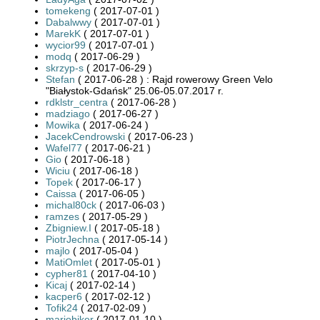
tomekeng
( 2017-07-01 )
Dabalwwy
( 2017-07-01 )
MarekK
( 2017-07-01 )
wycior99
( 2017-07-01 )
modq
( 2017-06-29 )
skrzyp-s
( 2017-06-29 )
Stefan
( 2017-06-28 ) : Rajd rowerowy Green Velo
"Białystok-Gdańsk" 25.06-05.07.2017 r.
rdklstr_centra
( 2017-06-28 )
madziago
( 2017-06-27 )
Mowika
( 2017-06-24 )
JacekCendrowski
( 2017-06-23 )
Wafel77
( 2017-06-21 )
Gio
( 2017-06-18 )
Wiciu
( 2017-06-18 )
Topek
( 2017-06-17 )
Caissa
( 2017-06-05 )
michal80ck
( 2017-06-03 )
ramzes
( 2017-05-29 )
Zbigniew.I
( 2017-05-18 )
PiotrJechna
( 2017-05-14 )
majlo
( 2017-05-04 )
MatiOmlet
( 2017-05-01 )
cypher81
( 2017-04-10 )
Kicaj
( 2017-02-14 )
kacper6
( 2017-02-12 )
Tofik24
( 2017-02-09 )
mariobiker
( 2017-01-10 )