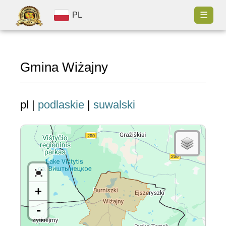
☰
PL
Gmina Wiżajny
pl |
podlaskie
|
suwalski
+
-