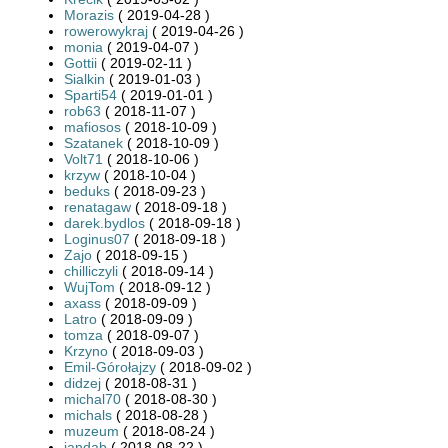
Morazis
( 2019-04-28 )
rowerowykraj
( 2019-04-26 )
monia
( 2019-04-07 )
Gottii
( 2019-02-11 )
Sialkin
( 2019-01-03 )
Sparti54
( 2019-01-01 )
rob63
( 2018-11-07 )
mafiosos
( 2018-10-09 )
Szatanek
( 2018-10-09 )
Volt71
( 2018-10-06 )
krzyw
( 2018-10-04 )
beduks
( 2018-09-23 )
renatagaw
( 2018-09-18 )
darek.bydlos
( 2018-09-18 )
Loginus07
( 2018-09-18 )
Zajo
( 2018-09-15 )
chilliczyli
( 2018-09-14 )
WujTom
( 2018-09-12 )
axass
( 2018-09-09 )
Latro
( 2018-09-09 )
tomza
( 2018-09-07 )
Krzyno
( 2018-09-03 )
Emil-Górołajzy
( 2018-09-02 )
didzej
( 2018-08-31 )
michal70
( 2018-08-30 )
michals
( 2018-08-28 )
muzeum
( 2018-08-24 )
jandab
( 2018-08-22 )