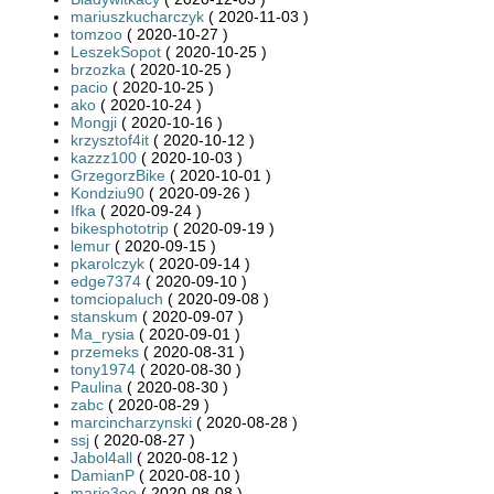
mariuszkucharczyk
( 2020-11-03 )
tomzoo
( 2020-10-27 )
LeszekSopot
( 2020-10-25 )
brzozka
( 2020-10-25 )
pacio
( 2020-10-25 )
ako
( 2020-10-24 )
Mongji
( 2020-10-16 )
krzysztof4it
( 2020-10-12 )
kazzz100
( 2020-10-03 )
GrzegorzBike
( 2020-10-01 )
Kondziu90
( 2020-09-26 )
Ifka
( 2020-09-24 )
bikesphototrip
( 2020-09-19 )
lemur
( 2020-09-15 )
pkarolczyk
( 2020-09-14 )
edge7374
( 2020-09-10 )
tomciopaluch
( 2020-09-08 )
stanskum
( 2020-09-07 )
Ma_rysia
( 2020-09-01 )
przemeks
( 2020-08-31 )
tony1974
( 2020-08-30 )
Paulina
( 2020-08-30 )
zabc
( 2020-08-29 )
marcincharzynski
( 2020-08-28 )
ssj
( 2020-08-27 )
Jabol4all
( 2020-08-12 )
DamianP
( 2020-08-10 )
mario3oo
( 2020-08-08 )