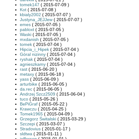
tomek147
( 2015-07-09 )
Kot
( 2015-07-08 )
kbialy2002
( 2015-07-07 )
Justyna_JEJJew
( 2015-07-07 )
emes
( 2015-07-05 )
pabloxt
( 2015-07-05 )
Waski
( 2015-07-05 )
mxdanish
( 2015-07-05 )
tomek
( 2015-07-04 )
Hipcia_i_Hipek
( 2015-07-04 )
Góral nizinny
( 2015-07-04 )
ryshak
( 2015-07-04 )
agnieszkamy
( 2015-07-04 )
rast
( 2015-06-20 )
metaxy
( 2015-06-18 )
yass
( 2015-06-09 )
arturbike
( 2015-06-05 )
da.rec
( 2015-06-05 )
Andrzej Szcz2509
( 2015-06-04 )
tuco
( 2015-05-26 )
BePiGraf
( 2015-05-22 )
Krawczu
( 2015-04-25 )
Tomek1965
( 2015-04-09 )
Grzegorz Świtalski
( 2015-03-29 )
Szczepi
( 2015-03-07 )
Stradovius
( 2015-01-17 )
sldtwa
( 2015-01-11 )
jefferson
( 2015-01-01 )