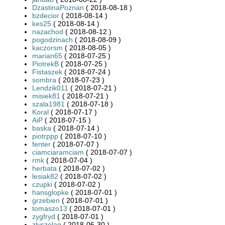
DzastinaPoznan
( 2018-08-18 )
bzdecior
( 2018-08-14 )
kes25
( 2018-08-14 )
nazachod
( 2018-08-12 )
pogodzinach
( 2018-08-09 )
kaczorsm
( 2018-08-05 )
marian65
( 2018-07-25 )
PiotrekB
( 2018-07-25 )
Fistaszek
( 2018-07-24 )
sombra
( 2018-07-23 )
Lendzik011
( 2018-07-21 )
misiek81
( 2018-07-21 )
szala1981
( 2018-07-18 )
Koral
( 2018-07-17 )
AiP
( 2018-07-15 )
baska
( 2018-07-14 )
piotrppp
( 2018-07-10 )
fenter
( 2018-07-07 )
ciamciaramciam
( 2018-07-07 )
rmk
( 2018-07-04 )
herbata
( 2018-07-02 )
lesiak82
( 2018-07-02 )
czupki
( 2018-07-02 )
hansglopke
( 2018-07-01 )
grzebien
( 2018-07-01 )
tomaszo13
( 2018-07-01 )
zygfryd
( 2018-07-01 )
zlyszelag
( 2018-06-30 )