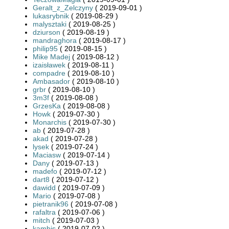
Geralt_z_Zelczyny
( 2019-09-01 )
lukasrybnik
( 2019-08-29 )
malysztaki
( 2019-08-25 )
dziurson
( 2019-08-19 )
mandraghora
( 2019-08-17 )
philip95
( 2019-08-15 )
Mike Madej
( 2019-08-12 )
izaisławek
( 2019-08-11 )
compadre
( 2019-08-10 )
Ambasador
( 2019-08-10 )
grbr
( 2019-08-10 )
3m3f
( 2019-08-08 )
GrzesKa
( 2019-08-08 )
Howk
( 2019-07-30 )
Monarchis
( 2019-07-30 )
ab
( 2019-07-28 )
akad
( 2019-07-28 )
lysek
( 2019-07-24 )
Maciasw
( 2019-07-14 )
Dany
( 2019-07-13 )
madefo
( 2019-07-12 )
dart8
( 2019-07-12 )
dawidd
( 2019-07-09 )
Mario
( 2019-07-08 )
pietranik96
( 2019-07-08 )
rafaltra
( 2019-07-06 )
mitch
( 2019-07-03 )
kambis
( 2019-07-02 )