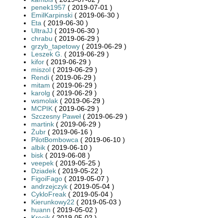
penek1957
( 2019-07-01 )
EmilKarpinski
( 2019-06-30 )
Eta
( 2019-06-30 )
UltraJJ
( 2019-06-30 )
chrabu
( 2019-06-29 )
grzyb_tapetowy
( 2019-06-29 )
Leszek G.
( 2019-06-29 )
kifor
( 2019-06-29 )
miszol
( 2019-06-29 )
Rendi
( 2019-06-29 )
mitam
( 2019-06-29 )
karolg
( 2019-06-29 )
wsmolak
( 2019-06-29 )
MCPIK
( 2019-06-29 )
Szczesny Paweł
( 2019-06-29 )
martink
( 2019-06-29 )
Żubr
( 2019-06-16 )
PilotBombowca
( 2019-06-10 )
albik
( 2019-06-10 )
bisk
( 2019-06-08 )
veepek
( 2019-05-25 )
Dziadek
( 2019-05-22 )
FigoiFago
( 2019-05-07 )
andrzejczyk
( 2019-05-04 )
CykloFreak
( 2019-05-04 )
Kierunkowy22
( 2019-05-03 )
huann
( 2019-05-02 )
Krecik
( 2019-05-02 )