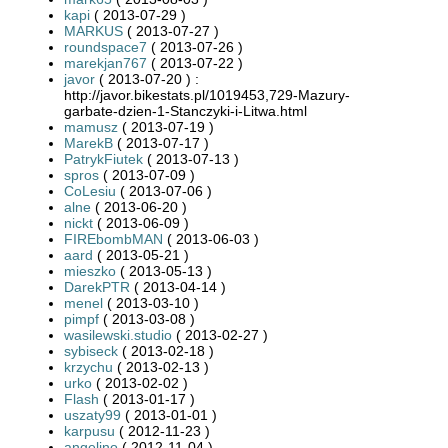
kapi
( 2013-07-29 )
MARKUS
( 2013-07-27 )
roundspace7
( 2013-07-26 )
marekjan767
( 2013-07-22 )
javor
( 2013-07-20 ) :
http://javor.bikestats.pl/1019453,729-Mazury-
garbate-dzien-1-Stanczyki-i-Litwa.html
mamusz
( 2013-07-19 )
MarekB
( 2013-07-17 )
PatrykFiutek
( 2013-07-13 )
spros
( 2013-07-09 )
CoLesiu
( 2013-07-06 )
alne
( 2013-06-20 )
nickt
( 2013-06-09 )
FIREbombMAN
( 2013-06-03 )
aard
( 2013-05-21 )
mieszko
( 2013-05-13 )
DarekPTR
( 2013-04-14 )
menel
( 2013-03-10 )
pimpf
( 2013-03-08 )
wasilewski.studio
( 2013-02-27 )
sybiseck
( 2013-02-18 )
krzychu
( 2013-02-13 )
urko
( 2013-02-02 )
Flash
( 2013-01-17 )
uszaty99
( 2013-01-01 )
karpusu
( 2012-11-23 )
angelino
( 2012-11-04 )