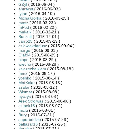
GZyl
( 2016-06-04 )
antracyt
( 2016-06-03 )
tytan
( 2016-04-10 )
MichalGorka
( 2016-03-25 )
masz
( 2016-03-23 )
mPod
( 2016-02-22 )
makalk
( 2016-02-21 )
Buczek
( 2015-12-01 )
Jarro25
( 2015-09-19 )
człowiekdariusz
( 2015-09-04 )
margo
( 2015-09-01 )
Olaf94
( 2015-08-29 )
piopo
( 2015-08-29 )
wiecho
( 2015-08-28 )
ksiazezbajkiem
( 2015-08-18 )
mmz
( 2015-08-17 )
yoshko
( 2015-08-14 )
MatKolar
( 2015-08-13 )
szafar
( 2015-08-12 )
Wismat
( 2015-08-08 )
byczys
( 2015-08-08 )
Arek Strójwąs
( 2015-08-08 )
ciupek16
( 2015-08-07 )
miciu
( 2015-08-01 )
Bury
( 2015-07-31 )
superbodzio
( 2015-07-26 )
baltazar15
( 2015-07-26 )
darekw
( 2015-07-21 )