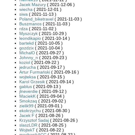
Jacek Mazury
( 2021-12-06 )
wiecha
( 2021-12-01 )
siwa
( 2021-11-13 )
Poland_biketravel
( 2021-11-03 )
Buszmanos
( 2021-11-03 )
rdza
( 2021-11-02 )
Myszczyk
( 2021-10-29 )
leondikapio
( 2021-10-14 )
bartekd
( 2021-10-05 )
gozdzix
( 2021-10-04 )
MichalO
( 2021-09-27 )
Johnny_n
( 2021-09-23 )
koziol
( 2021-09-22 )
jedrucha
( 2021-09-17 )
Artur Furmański
( 2021-09-16 )
wojteksa
( 2021-09-15 )
Karol Grzesik
( 2021-09-14 )
gablus
( 2021-09-13 )
jlneverdie
( 2021-09-12 )
MaciekK
( 2021-09-04 )
Smokzaq
( 2021-09-02 )
zielik99
( 2021-09-01 )
ekokrzychu
( 2021-08-30 )
Jacek F
( 2021-08-26 )
Krzysztof Sadaj
( 2021-08-26 )
slaszLDR
( 2021-08-25 )
WojtekT
( 2021-08-22 )
mechanikACC
( 2021-08-22 )