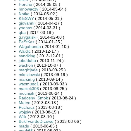
Horche
( 2014-05-05 )
mnowaczy
( 2014-05-04 )
Natka
( 2014-05-02 )
KiESWY
( 2014-05-01 )
giovanni
( 2014-04-27 )
yoohas
( 2014-03-31 )
qba
( 2014-03-18 )
g.rygalski
( 2014-02-08 )
PaStKaz
( 2014-01-25 )
Wagabunda
( 2014-01-10 )
Waldic
( 2013-12-17 )
sandking
( 2013-12-01 )
jubudubu
( 2013-11-24 )
wachon
( 2013-10-07 )
magicjade
( 2013-09-25 )
mkozlowski
( 2013-09-19 )
marcin.g
( 2013-09-14 )
waxmund1
( 2013-09-03 )
maciek306
( 2013-08-25 )
mocniak
( 2013-08-24 )
Radosny_Smok
( 2013-08-24 )
Mateo
( 2013-08-18 )
Puchacz
( 2013-08-18 )
wojpiw
( 2013-08-15 )
Wilk
( 2013-08-10 )
BukTwardeDrzewo
( 2013-08-06 )
madu
( 2013-08-05 )
mark65
( 2013-08-03 )