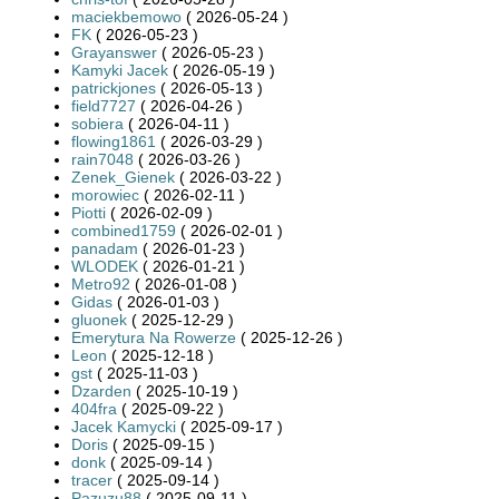
maciekbemowo
( 2026-05-24 )
FK
( 2026-05-23 )
Grayanswer
( 2026-05-23 )
Kamyki Jacek
( 2026-05-19 )
patrickjones
( 2026-05-13 )
field7727
( 2026-04-26 )
sobiera
( 2026-04-11 )
flowing1861
( 2026-03-29 )
rain7048
( 2026-03-26 )
Zenek_Gienek
( 2026-03-22 )
morowiec
( 2026-02-11 )
Piotti
( 2026-02-09 )
combined1759
( 2026-02-01 )
panadam
( 2026-01-23 )
WLODEK
( 2026-01-21 )
Metro92
( 2026-01-08 )
Gidas
( 2026-01-03 )
gluonek
( 2025-12-29 )
Emerytura Na Rowerze
( 2025-12-26 )
Leon
( 2025-12-18 )
gst
( 2025-11-03 )
Dzarden
( 2025-10-19 )
404fra
( 2025-09-22 )
Jacek Kamycki
( 2025-09-17 )
Doris
( 2025-09-15 )
donk
( 2025-09-14 )
tracer
( 2025-09-14 )
Pazuzu88
( 2025-09-11 )