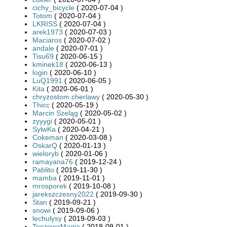
cichy_bicycle
( 2020-07-04 )
Totom
( 2020-07-04 )
LKRISS
( 2020-07-04 )
arek1973
( 2020-07-03 )
Maciaros
( 2020-07-02 )
andale
( 2020-07-01 )
Tisu69
( 2020-06-15 )
kminek18
( 2020-06-13 )
login
( 2020-06-10 )
LuQ1991
( 2020-06-05 )
Kita
( 2020-06-01 )
chryzostom.cherlawy
( 2020-05-30 )
Thicc
( 2020-05-19 )
Marcin Szeląg
( 2020-05-02 )
zyyygi
( 2020-05-01 )
SylwKa
( 2020-04-21 )
Cokeman
( 2020-03-08 )
OskarQ
( 2020-01-13 )
wieloryb
( 2020-01-06 )
ramayana76
( 2019-12-24 )
Pablito
( 2019-11-30 )
mamba
( 2019-11-01 )
mrosporek
( 2019-10-08 )
jarekszczesny2022
( 2019-09-30 )
Stan
( 2019-09-21 )
snowi
( 2019-09-06 )
lechulysy
( 2019-09-03 )
TeczowaMagia
( 2019-09-01 )