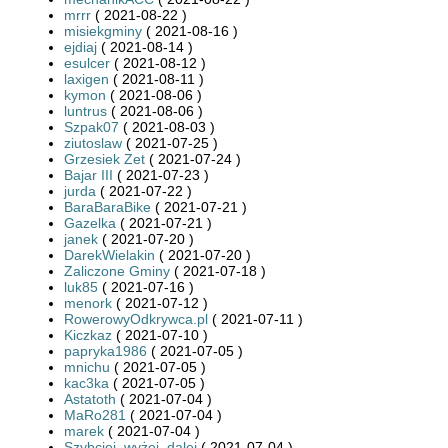
mrrr
( 2021-08-22 )
misiekgminy
( 2021-08-16 )
ejdiaj
( 2021-08-14 )
esulcer
( 2021-08-12 )
laxigen
( 2021-08-11 )
kymon
( 2021-08-06 )
luntrus
( 2021-08-06 )
Szpak07
( 2021-08-03 )
ziutoslaw
( 2021-07-25 )
Grzesiek Zet
( 2021-07-24 )
Bajar III
( 2021-07-23 )
jurda
( 2021-07-22 )
BaraBaraBike
( 2021-07-21 )
Gazelka
( 2021-07-21 )
janek
( 2021-07-20 )
DarekWielakin
( 2021-07-20 )
Zaliczone Gminy
( 2021-07-18 )
luk85
( 2021-07-16 )
menork
( 2021-07-12 )
RowerowyOdkrywca.pl
( 2021-07-11 )
Kiczkaz
( 2021-07-10 )
papryka1986
( 2021-07-05 )
mnichu
( 2021-07-05 )
kac3ka
( 2021-07-05 )
Astatoth
( 2021-07-04 )
MaRo281
( 2021-07-04 )
marek
( 2021-07-04 )
Szybciej_wyżej_dalej
( 2021-07-04 )