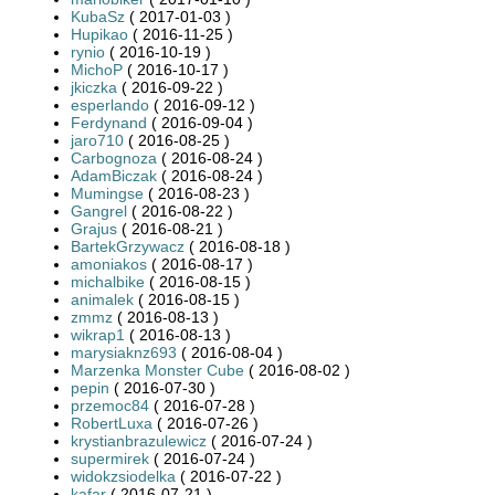
KubaSz
( 2017-01-03 )
Hupikao
( 2016-11-25 )
rynio
( 2016-10-19 )
MichoP
( 2016-10-17 )
jkiczka
( 2016-09-22 )
esperlando
( 2016-09-12 )
Ferdynand
( 2016-09-04 )
jaro710
( 2016-08-25 )
Carbognoza
( 2016-08-24 )
AdamBiczak
( 2016-08-24 )
Mumingse
( 2016-08-23 )
Gangrel
( 2016-08-22 )
Grajus
( 2016-08-21 )
BartekGrzywacz
( 2016-08-18 )
amoniakos
( 2016-08-17 )
michalbike
( 2016-08-15 )
animalek
( 2016-08-15 )
zmmz
( 2016-08-13 )
wikrap1
( 2016-08-13 )
marysiaknz693
( 2016-08-04 )
Marzenka Monster Cube
( 2016-08-02 )
pepin
( 2016-07-30 )
przemoc84
( 2016-07-28 )
RobertLuxa
( 2016-07-26 )
krystianbrazulewicz
( 2016-07-24 )
supermirek
( 2016-07-24 )
widokzsiodelka
( 2016-07-22 )
kafar
( 2016-07-21 )