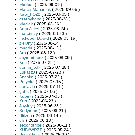
Markuz
( 2025-09-09 )
Marek Marciniuk
( 2025-09-06 )
Kapi_FS22
( 2025-09-03 )
czarnybond
( 2025-08-28 )
Maciek
( 2025-08-26 )
ArturZaleś
( 2025-08-24 )
marcinrzy
( 2025-08-23 )
mckoper Dawid
( 2025-08-15 )
ziel0ny
( 2025-08-14 )
magda
( 2025-08-13 )
Aro
( 2025-08-12 )
asymodeusz
( 2025-08-09 )
Kofi
( 2025-07-28 )
domin_pdk
( 2025-07-25 )
LukaszJ
( 2025-07-23 )
Anchim
( 2025-07-22 )
Patynka
( 2025-07-15 )
basiavin
( 2025-07-11 )
gabs
( 2025-07-06 )
Kubeks
( 2025-07-05 )
Kurt
( 2025-06-23 )
JayJay
( 2025-06-23 )
Sedymen
( 2025-06-21 )
Blitzen
( 2025-06-14 )
ols
( 2025-06-13 )
secondtribe
( 2025-06-11 )
KUBAWRZE
( 2025-05-24 )
PawelJanik
( 2025-05-19 )