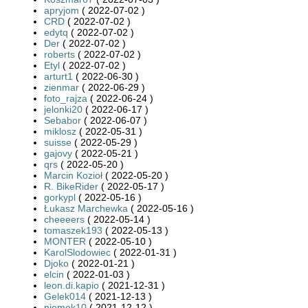
apryjom
( 2022-07-02 )
CRD
( 2022-07-02 )
edytq
( 2022-07-02 )
Der
( 2022-07-02 )
roberts
( 2022-07-02 )
Etyl
( 2022-07-02 )
arturt1
( 2022-06-30 )
zienmar
( 2022-06-29 )
foto_rajza
( 2022-06-24 )
jelonki20
( 2022-06-17 )
Sebabor
( 2022-06-07 )
miklosz
( 2022-05-31 )
suisse
( 2022-05-29 )
gajovy
( 2022-05-21 )
qrs
( 2022-05-20 )
Marcin Kozioł
( 2022-05-20 )
R. BikeRider
( 2022-05-17 )
gorkypl
( 2022-05-16 )
Łukasz Marchewka
( 2022-05-16 )
cheeeers
( 2022-05-14 )
tomaszek193
( 2022-05-13 )
MONTER
( 2022-05-10 )
KarolSlodowiec
( 2022-01-31 )
Djoko
( 2022-01-21 )
elcin
( 2022-01-03 )
leon.di.kapio
( 2021-12-31 )
Gelek014
( 2021-12-13 )
niemek10
( 2021-12-12 )