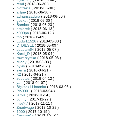
remi
( 2018-06-30 )
piotrekla
( 2018-06-30 )
artpie
( 2018-06-30 )
adrianszadura
( 2018-06-30 )
goskat
( 2018-06-30 )
Bamber
( 2018-06-23 )
emjarek
( 2018-06-13 )
d000pa
( 2018-06-12 )
tno
( 2018-06-09 )
Ludwik1526
( 2018-05-30 )
D_DIESEL
( 2018-05-09 )
spadam64
( 2018-05-07 )
Karol_D
( 2018-05-04 )
rowerzystka
( 2018-05-03 )
Młody
( 2018-05-03 )
bylak
( 2018-05-02 )
sierra
( 2018-04-21 )
K2
( 2018-04-21 )
zopetos
( 2018-04-12 )
yan
( 2018-04-07 )
Błękitek i Limonka
( 2018-03-05 )
Pio0001
( 2018-03-04 )
jarbla
( 2018-01-14 )
Johny
( 2017-11-27 )
mb747
( 2017-11-11 )
Znadwago
( 2017-10-23 )
1000
( 2017-10-19 )
DariuszCh
( 2017-10-10 )