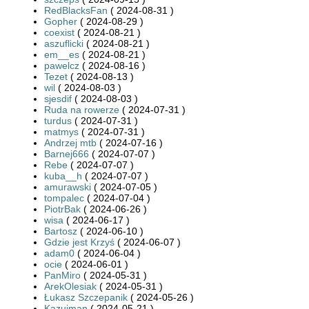
RedBlacksFan
( 2024-08-31 )
Gopher
( 2024-08-29 )
coexist
( 2024-08-21 )
aszuflicki
( 2024-08-21 )
em__es
( 2024-08-21 )
pawelcz
( 2024-08-16 )
Tezet
( 2024-08-13 )
wil
( 2024-08-03 )
sjesdif
( 2024-08-03 )
Ruda na rowerze
( 2024-07-31 )
turdus
( 2024-07-31 )
matmys
( 2024-07-31 )
Andrzej mtb
( 2024-07-16 )
Barnej666
( 2024-07-07 )
Rebe
( 2024-07-07 )
kuba__h
( 2024-07-07 )
amurawski
( 2024-07-05 )
tompalec
( 2024-07-04 )
PiotrBak
( 2024-06-26 )
wisa
( 2024-06-17 )
Bartosz
( 2024-06-10 )
Gdzie jest Krzyś
( 2024-06-07 )
adam0
( 2024-06-04 )
ocie
( 2024-06-01 )
PanMiro
( 2024-05-31 )
ArekOlesiak
( 2024-05-31 )
Łukasz Szczepanik
( 2024-05-26 )
Kazujman
( 2024-05-21 )