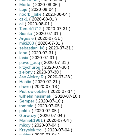
Mortal
( 2020-08-06 )
Leju
( 2020-08-04 )
noorbi_bike
( 2020-08-04 )
czk1
( 2020-08-01 )
oll
( 2020-08-01 )
Tomek1712
( 2020-07-31 )
Sienka
( 2020-07-31 )
Argusie
( 2020-07-31 )
miki203
( 2020-07-31 )
sebastian_k8
( 2020-07-31 )
lena
( 2020-07-31 )
tasia
( 2020-07-31 )
pawel_aqq
( 2020-07-31 )
krzychurog
( 2020-07-30 )
zielony
( 2020-07-30 )
Jan Aleksy R
( 2020-07-23 )
Hastia
( 2020-07-21 )
da&ro
( 2020-07-18 )
Piotrowicebike
( 2020-07-14 )
wilhelminaslimak
( 2020-07-10 )
Semper
( 2020-07-10 )
tommie
( 2020-07-05 )
poldix
( 2020-07-05 )
Gerwazy
( 2020-07-04 )
Maniek1981
( 2020-07-04 )
mikoy
( 2020-07-04 )
Krzysiek troll
( 2020-07-04 )
cukier
( 2020-07-04 )