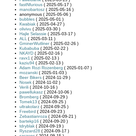
fastNfurious
( 2025-05-17 )
manobartosz
( 2025-05-16 )
anonymous ( 2025-05-06 )
bubbles
( 2025-05-01 )
Kwabiak
( 2025-04-27 )
olivivu
( 2025-03-30 )
Hajle Selassie
( 2025-03-17 )
ALL
( 2025-03-11 )
GminerWutliner
( 2025-02-26 )
Kubabuba
( 2025-02-22 )
NKAYD
( 2025-02-16 )
ravx1
( 2025-02-13 )
kaziu94
( 2025-02-13 )
Adam Rozi Rozenberg
( 2025-01-07 )
mozanski
( 2025-01-03 )
Beer Bikers
( 2024-11-29 )
Nosek
( 2024-11-02 )
Verili
( 2024-10-16 )
pawellukasz
( 2024-10-06 )
Bromberg
( 2024-09-29 )
Tomek13
( 2024-09-25 )
ultrakolarz
( 2024-09-25 )
Freebird
( 2024-09-23 )
Zebastianroza
( 2024-09-21 )
bartekp16
( 2024-09-20 )
tdryblak
( 2024-09-19 )
Ryszard28
( 2024-09-17 )
szczeps
( 2024-09-15 )