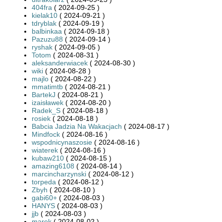
404fra
( 2024-09-25 )
kielak10
( 2024-09-21 )
tdryblak
( 2024-09-19 )
balbinkaa
( 2024-09-18 )
Pazuzu88
( 2024-09-14 )
ryshak
( 2024-09-05 )
Totom
( 2024-08-31 )
aleksanderwiacek
( 2024-08-30 )
wiki
( 2024-08-28 )
majlo
( 2024-08-22 )
mmatimtb
( 2024-08-21 )
BartekJ
( 2024-08-21 )
izaisławek
( 2024-08-20 )
Radek_S
( 2024-08-18 )
rosiek
( 2024-08-18 )
Babcia Jadzia Na Wakacjach
( 2024-08-17 )
Mindfock
( 2024-08-16 )
wspodnicynaszosie
( 2024-08-16 )
wiaterek
( 2024-08-16 )
kubaw210
( 2024-08-15 )
amazing6108
( 2024-08-14 )
marcincharzynski
( 2024-08-12 )
torpeda
( 2024-08-12 )
Zbyh
( 2024-08-10 )
gabi60+
( 2024-08-03 )
HANYS
( 2024-08-03 )
jjb
( 2024-08-03 )
marek
( 2024-08-02 )