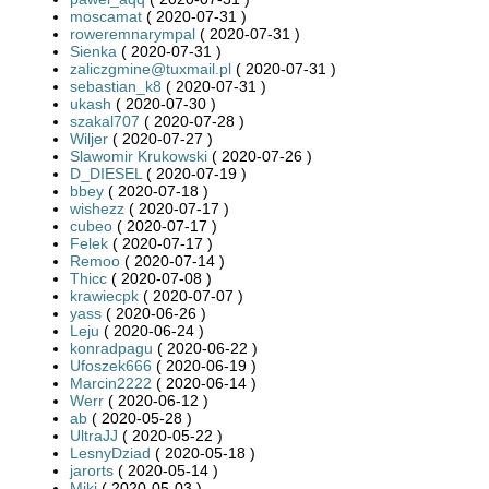
moscamat
( 2020-07-31 )
roweremnarympal
( 2020-07-31 )
Sienka
( 2020-07-31 )
zaliczgmine@tuxmail.pl
( 2020-07-31 )
sebastian_k8
( 2020-07-31 )
ukash
( 2020-07-30 )
szakal707
( 2020-07-28 )
Wiljer
( 2020-07-27 )
Slawomir Krukowski
( 2020-07-26 )
D_DIESEL
( 2020-07-19 )
bbey
( 2020-07-18 )
wishezz
( 2020-07-17 )
cubeo
( 2020-07-17 )
Felek
( 2020-07-17 )
Remoo
( 2020-07-14 )
Thicc
( 2020-07-08 )
krawiecpk
( 2020-07-07 )
yass
( 2020-06-26 )
Leju
( 2020-06-24 )
konradpagu
( 2020-06-22 )
Ufoszek666
( 2020-06-19 )
Marcin2222
( 2020-06-14 )
Werr
( 2020-06-12 )
ab
( 2020-05-28 )
UltraJJ
( 2020-05-22 )
LesnyDziad
( 2020-05-18 )
jarorts
( 2020-05-14 )
Miki
( 2020-05-03 )