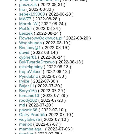
paszczak
( 2022-08-31 )
tno
( 2022-08-30 )
sebek199909
( 2022-08-28 )
MW77
( 2022-08-28 )
Marek_W
( 2022-08-24 )
PioDer
( 2022-08-24 )
Leszek
( 2022-08-24 )
RowerowyOdkrywca.pl
( 2022-08-20 )
Wagabunda
( 2022-08-19 )
Bediboy@1
( 2022-08-19 )
david
( 2022-08-14 )
cypher81
( 2022-08-14 )
BukTwardeDrzewo
( 2022-08-13 )
misiekgminy
( 2022-08-13 )
tropoVeloce
( 2022-08-12 )
Pyndalarz
( 2022-07-30 )
tryice
( 2022-07-30 )
Bajar III
( 2022-07-30 )
Borys16s
( 2022-07-29 )
tomanio13
( 2022-07-29 )
roody102
( 2022-07-20 )
mtl
( 2022-07-20 )
paweln66
( 2022-07-10 )
Ostry Prudnik
( 2022-07-10 )
woytekw75
( 2022-07-10 )
mariox
( 2022-07-07 )
mambalaga_
( 2022-07-06 )
mucher
( 2022-07-05 )