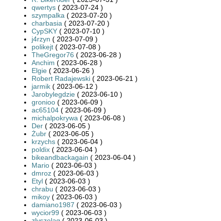
qwertys
( 2023-07-24 )
szympalka
( 2023-07-20 )
charbasia
( 2023-07-20 )
CypSKY
( 2023-07-10 )
j4rzyn
( 2023-07-09 )
polikejt
( 2023-07-08 )
TheGregor76
( 2023-06-28 )
Anchim
( 2023-06-28 )
Elgie
( 2023-06-26 )
Robert Radajewski
( 2023-06-21 )
jarmik
( 2023-06-12 )
Jarobylegdzie
( 2023-06-10 )
gronioo
( 2023-06-09 )
ac65104
( 2023-06-09 )
michalpokrywa
( 2023-06-08 )
Der
( 2023-06-05 )
Żubr
( 2023-06-05 )
krzychs
( 2023-06-04 )
poldix
( 2023-06-04 )
bikeandbackagain
( 2023-06-04 )
Mario
( 2023-06-03 )
dmroz
( 2023-06-03 )
Etyl
( 2023-06-03 )
chrabu
( 2023-06-03 )
mikoy
( 2023-06-03 )
damiano1987
( 2023-06-03 )
wycior99
( 2023-06-03 )
zlyszelag
( 2023-06-03 )