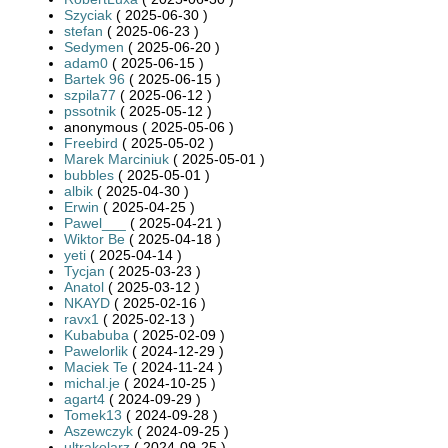
Szyciak
( 2025-06-30 )
stefan
( 2025-06-23 )
Sedymen
( 2025-06-20 )
adam0
( 2025-06-15 )
Bartek 96
( 2025-06-15 )
szpila77
( 2025-06-12 )
pssotnik
( 2025-05-12 )
anonymous ( 2025-05-06 )
Freebird
( 2025-05-02 )
Marek Marciniuk
( 2025-05-01 )
bubbles
( 2025-05-01 )
albik
( 2025-04-30 )
Erwin
( 2025-04-25 )
Pawel___
( 2025-04-21 )
Wiktor Be
( 2025-04-18 )
yeti
( 2025-04-14 )
Tycjan
( 2025-03-23 )
Anatol
( 2025-03-12 )
NKAYD
( 2025-02-16 )
ravx1
( 2025-02-13 )
Kubabuba
( 2025-02-09 )
Pawelorlik
( 2024-12-29 )
Maciek Te
( 2024-11-24 )
michal.je
( 2024-10-25 )
agart4
( 2024-09-29 )
Tomek13
( 2024-09-28 )
Aszewczyk
( 2024-09-25 )
ultrakolarz
( 2024-09-25 )