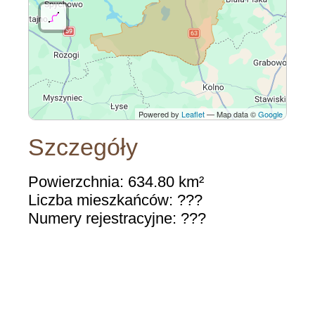
Powered by
Leaflet
— Map data ©
Google
Szczegóły
Powierzchnia: 634.80 km²
Liczba mieszkańców: ???
Numery rejestracyjne: ???