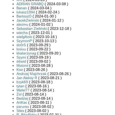
ADRIAN GRABQ
( 2024-03-08 )
Banan
( 2024-03-04 )
lukasz1994
( 2024-02-24 )
BartoszO
( 2024-01-30 )
JacekZielinski
( 2024-01-12 )
alezmu
( 2024-01-02 )
Sebastian Zieliński
( 2023-12-18 )
wiecha
( 2023-12-01 )
wielgibolo
( 2023-10-16 )
SzymonP
( 2023-10-13 )
do0r5
( 2023-09-29 )
losiuu
( 2023-09-22 )
kkatarzynag
( 2023-09-20 )
Szymi
( 2023-09-19 )
d4wid
( 2023-09-02 )
Motonii
( 2023-08-28 )
Kiwi
( 2023-08-26 )
Andrzej Majchrzak
( 2023-08-26 )
Jan Aleksy R
( 2023-08-21 )
bzyk69
( 2023-08-18 )
tytan
( 2023-08-16 )
Wafel77
( 2023-08-14 )
Zol
( 2023-08-14 )
Badziej
( 2023-08-14 )
ArtKac
( 2023-08-11 )
parurex
( 2023-08-02 )
Siles
( 2023-08-02 )
R. BikeRider
( 2023-07-31 )