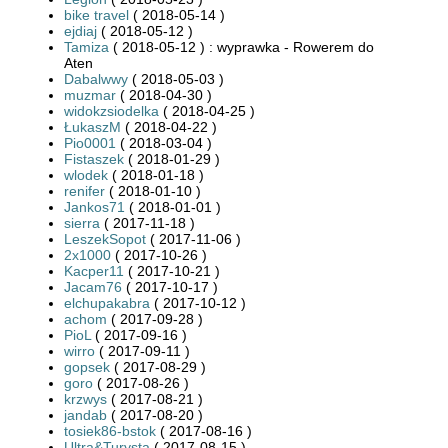
bike travel
( 2018-05-14 )
ejdiaj
( 2018-05-12 )
Tamiza
( 2018-05-12 ) : wyprawka - Rowerem do
Aten
Dabalwwy
( 2018-05-03 )
muzmar
( 2018-04-30 )
widokzsiodelka
( 2018-04-25 )
ŁukaszM
( 2018-04-22 )
Pio0001
( 2018-03-04 )
Fistaszek
( 2018-01-29 )
wlodek
( 2018-01-18 )
renifer
( 2018-01-10 )
Jankos71
( 2018-01-01 )
sierra
( 2017-11-18 )
LeszekSopot
( 2017-11-06 )
2x1000
( 2017-10-26 )
Kacper11
( 2017-10-21 )
Jacam76
( 2017-10-17 )
elchupakabra
( 2017-10-12 )
achom
( 2017-09-28 )
PioL
( 2017-09-16 )
wirro
( 2017-09-11 )
gopsek
( 2017-08-29 )
goro
( 2017-08-26 )
krzwys
( 2017-08-21 )
jandab
( 2017-08-20 )
tosiek86-bstok
( 2017-08-16 )
Ultra&Turysta
( 2017-08-15 )