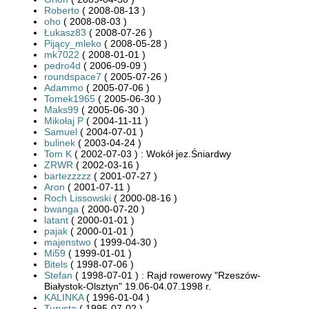
Roberto
( 2008-08-13 )
oho
( 2008-08-03 )
Łukasz83
( 2008-07-26 )
Pijący_mleko
( 2008-05-28 )
mk7022
( 2008-01-01 )
pedro4d
( 2006-09-09 )
roundspace7
( 2005-07-26 )
Adammo
( 2005-07-06 )
Tomek1965
( 2005-06-30 )
Maks99
( 2005-06-30 )
Mikołaj P
( 2004-11-11 )
Samuel
( 2004-07-01 )
bulinek
( 2003-04-24 )
Tom K
( 2002-07-03 ) : Wokół jez.Śniardwy
ZRWR
( 2002-03-16 )
bartezzzzz
( 2001-07-27 )
Aron
( 2001-07-11 )
Roch Lissowski
( 2000-08-16 )
bwanga
( 2000-07-20 )
latant
( 2000-01-01 )
pajak
( 2000-01-01 )
majenstwo
( 1999-04-30 )
Mi59
( 1999-01-01 )
Bitels
( 1998-07-06 )
Stefan
( 1998-07-01 ) : Rajd rowerowy "Rzeszów-
Białystok-Olsztyn" 19.06-04.07.1998 r.
KALINKA
( 1996-01-04 )
Turysta
( 1995-07-02 )