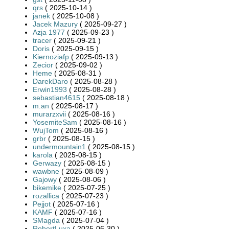
qrs
( 2025-10-14 )
janek
( 2025-10-08 )
Jacek Mazury
( 2025-09-27 )
Azja 1977
( 2025-09-23 )
tracer
( 2025-09-21 )
Doris
( 2025-09-15 )
Kiernoziafp
( 2025-09-13 )
Zecior
( 2025-09-02 )
Heme
( 2025-08-31 )
DarekDaro
( 2025-08-28 )
Erwin1993
( 2025-08-28 )
sebastian4615
( 2025-08-18 )
m.an
( 2025-08-17 )
murarzxvii
( 2025-08-16 )
YosemiteSam
( 2025-08-16 )
WujTom
( 2025-08-16 )
grbr
( 2025-08-15 )
undermountain1
( 2025-08-15 )
karola
( 2025-08-15 )
Gerwazy
( 2025-08-15 )
wawbne
( 2025-08-09 )
Gajowy
( 2025-08-06 )
bikemike
( 2025-07-25 )
rozallica
( 2025-07-23 )
Pejjot
( 2025-07-16 )
KAMF
( 2025-07-16 )
SMagda
( 2025-07-04 )
RobertLuxa
( 2025-06-30 )