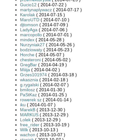
Gucio12
( 2014-07-22 )
martynaplywacz
( 2014-07-17 )
Karolak
( 2014-07-15 )
MaroUTD
( 2014-07-10 )
djtomson
( 2014-07-09 )
LadyAga
( 2014-07-06 )
marcopollo
( 2014-07-01 )
mindex
( 2014-05-28 )
Nurzyniak27
( 2014-05-26 )
bodziowaty
( 2014-05-23 )
Horche
( 2014-05-07 )
chesteroni
( 2014-05-02 )
GregBar
( 2014-04-19 )
Miiija
( 2014-04-02 )
Grzes101974
( 2014-03-18 )
wkasznia
( 2014-02-18 )
g.rygalski
( 2014-02-07 )
bmilosz
( 2014-01-30 )
PaStKaz
( 2014-01-25 )
rowerek sz
( 2014-01-14 )
iku
( 2014-01-07 )
MarekB
( 2013-12-30 )
MARKUS
( 2013-12-29 )
Lolek
( 2013-12-29 )
free_rider
( 2013-10-19 )
Wilk
( 2013-10-13 )
wachon
( 2013-10-07 )
stasiek
( 2013-10-07 )