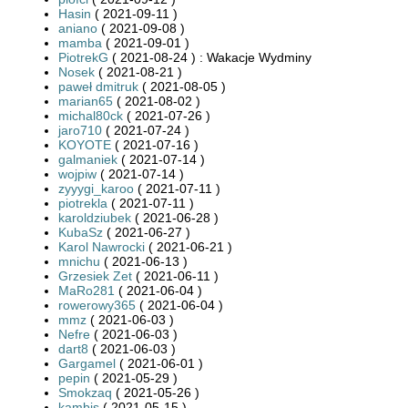
Hasin
( 2021-09-11 )
aniano
( 2021-09-08 )
mamba
( 2021-09-01 )
PiotrekG
( 2021-08-24 ) : Wakacje Wydminy
Nosek
( 2021-08-21 )
paweł dmitruk
( 2021-08-05 )
marian65
( 2021-08-02 )
michal80ck
( 2021-07-26 )
jaro710
( 2021-07-24 )
KOYOTE
( 2021-07-16 )
galmaniek
( 2021-07-14 )
wojpiw
( 2021-07-14 )
zyyygi_karoo
( 2021-07-11 )
piotrekla
( 2021-07-11 )
karoldziubek
( 2021-06-28 )
KubaSz
( 2021-06-27 )
Karol Nawrocki
( 2021-06-21 )
mnichu
( 2021-06-13 )
Grzesiek Zet
( 2021-06-11 )
MaRo281
( 2021-06-04 )
rowerowy365
( 2021-06-04 )
mmz
( 2021-06-03 )
Nefre
( 2021-06-03 )
dart8
( 2021-06-03 )
Gargamel
( 2021-06-01 )
pepin
( 2021-05-29 )
Smokzaq
( 2021-05-26 )
kambis
( 2021-05-15 )