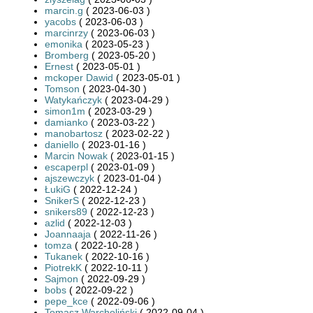
marcin.g
( 2023-06-03 )
yacobs
( 2023-06-03 )
marcinrzy
( 2023-06-03 )
emonika
( 2023-05-23 )
Bromberg
( 2023-05-20 )
Ernest
( 2023-05-01 )
mckoper Dawid
( 2023-05-01 )
Tomson
( 2023-04-30 )
Watykańczyk
( 2023-04-29 )
simon1m
( 2023-03-29 )
damianko
( 2023-03-22 )
manobartosz
( 2023-02-22 )
daniello
( 2023-01-16 )
Marcin Nowak
( 2023-01-15 )
escaperpl
( 2023-01-09 )
ajszewczyk
( 2023-01-04 )
ŁukiG
( 2022-12-24 )
SnikerS
( 2022-12-23 )
snikers89
( 2022-12-23 )
azlid
( 2022-12-03 )
Joannaaja
( 2022-11-26 )
tomza
( 2022-10-28 )
Tukanek
( 2022-10-16 )
PiotrekK
( 2022-10-11 )
Sajmon
( 2022-09-29 )
bobs
( 2022-09-22 )
pepe_kce
( 2022-09-06 )
Tomasz Warcholiński
( 2022-09-04 )