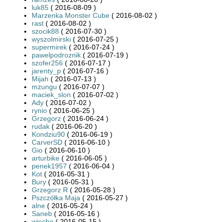
luk85
( 2016-08-09 )
Marzenka Monster Cube
( 2016-08-02 )
rast
( 2016-08-02 )
szocik88
( 2016-07-30 )
wyszolmirski
( 2016-07-25 )
supermirek
( 2016-07-24 )
pawelpodroznik
( 2016-07-19 )
szofer256
( 2016-07-17 )
jarenty_p
( 2016-07-16 )
Mijah
( 2016-07-13 )
mzungu
( 2016-07-07 )
maciek_slon
( 2016-07-02 )
Ady
( 2016-07-02 )
rynio
( 2016-06-25 )
Grzegorz
( 2016-06-24 )
rudak
( 2016-06-20 )
Kondziu90
( 2016-06-19 )
CarverSD
( 2016-06-10 )
Gio
( 2016-06-10 )
arturbike
( 2016-06-05 )
penek1957
( 2016-06-04 )
Kot
( 2016-05-31 )
Bury
( 2016-05-31 )
Grzegorz R
( 2016-05-28 )
Pszczółka Maja
( 2016-05-27 )
alne
( 2016-05-24 )
Saneb
( 2016-05-16 )
wiecho
( 2016-05-15 )