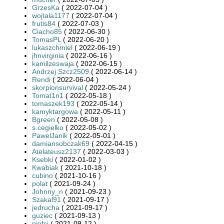
GrzesKa
( 2022-07-04 )
wojtala1177
( 2022-07-04 )
frutis84
( 2022-07-03 )
Ciacho85
( 2022-06-30 )
TomasPL
( 2022-06-20 )
lukaszchmiel
( 2022-06-19 )
jhnvirginia
( 2022-06-16 )
kamilzeswaja
( 2022-06-15 )
Andrzej Szcz2509
( 2022-06-14 )
Rendi
( 2022-06-04 )
skorpionsurvival
( 2022-05-24 )
Tomat1n1
( 2022-05-18 )
tomaszek193
( 2022-05-14 )
kamyktargowa
( 2022-05-11 )
Bgreen
( 2022-05-08 )
s.cegielko
( 2022-05-02 )
PawelJanik
( 2022-05-01 )
damiansobczak69
( 2022-04-15 )
Atelateusz2137
( 2022-03-03 )
Ksebki
( 2022-01-02 )
Kwabiak
( 2021-10-18 )
cubino
( 2021-10-16 )
polat
( 2021-09-24 )
Johnny_n
( 2021-09-23 )
Szakal91
( 2021-09-17 )
jedrucha
( 2021-09-17 )
guziec
( 2021-09-13 )
piofci
( 2021-09-12 )