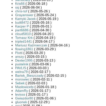
Kris66
( 2026-06-18 )
ssj
( 2026-06-04 )
chris-tof
( 2026-05-26 )
Grayanswer
( 2026-05-24 )
Kamyki Jacek
( 2026-05-19 )
built8472
( 2026-05-16 )
Kacper P
( 2026-05-01 )
part6686
( 2026-04-30 )
cloud5810
( 2026-04-20 )
Tomasz Krk
( 2026-04-19 )
tripled1441
( 2026-04-17 )
Mariusz Kaźmierczak
( 2026-04-16 )
flowing1861
( 2026-03-29 )
Piotti
( 2026-03-20 )
anszy
( 2026-03-15 )
Dexter1995
( 2026-03-13 )
pustelnik
( 2026-03-06 )
PAVLIS
( 2026-03-03 )
welna79
( 2026-02-17 )
Bartek_Bieszczady
( 2026-02-15 )
morowiec
( 2026-02-11 )
Sebek
( 2026-02-03 )
Masłowicefp
( 2026-01-18 )
AdamRy
( 2026-01-17 )
levisss
( 2026-01-17 )
Gwiazdor80
( 2026-01-06 )
gluonek
( 2025-12-29 )
gst
( 2025-11-08 )