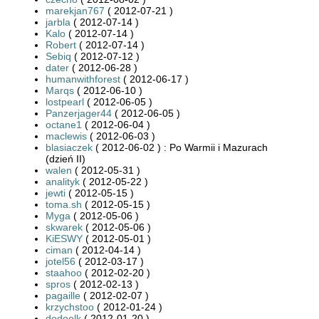
marekjan767
( 2012-07-21 )
jarbla
( 2012-07-14 )
Kalo
( 2012-07-14 )
Robert
( 2012-07-14 )
Sebiq
( 2012-07-12 )
dater
( 2012-06-28 )
humanwithforest
( 2012-06-17 )
Marqs
( 2012-06-10 )
lostpearl
( 2012-06-05 )
Panzerjager44
( 2012-06-05 )
octane1
( 2012-06-04 )
maclewis
( 2012-06-03 )
blasiaczek
( 2012-06-02 ) : Po Warmii i Mazurach
(dzień II)
walen
( 2012-05-31 )
analityk
( 2012-05-22 )
jewti
( 2012-05-15 )
toma.sh
( 2012-05-15 )
Myga
( 2012-05-06 )
skwarek
( 2012-05-06 )
KiESWY
( 2012-05-01 )
ciman
( 2012-04-14 )
jotel56
( 2012-03-17 )
staahoo
( 2012-02-20 )
spros
( 2012-02-13 )
pagaille
( 2012-02-07 )
krzychstoo
( 2012-01-24 )
dodoelk
( 2012-01-20 )