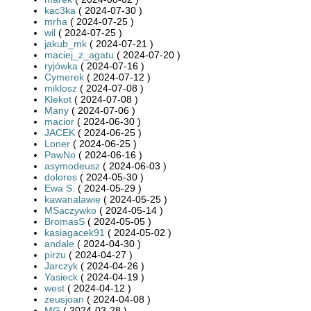
kac3ka
( 2024-07-30 )
mrha
( 2024-07-25 )
wil
( 2024-07-25 )
jakub_mk
( 2024-07-21 )
maciej_z_agatu
( 2024-07-20 )
ryjówka
( 2024-07-16 )
Cymerek
( 2024-07-12 )
miklosz
( 2024-07-08 )
Klekot
( 2024-07-08 )
Many
( 2024-07-06 )
macior
( 2024-06-30 )
JACEK
( 2024-06-25 )
Loner
( 2024-06-25 )
PawNo
( 2024-06-16 )
asymodeusz
( 2024-06-03 )
dolores
( 2024-05-30 )
Ewa S.
( 2024-05-29 )
kawanalawie
( 2024-05-25 )
MSaczywko
( 2024-05-14 )
BromasS
( 2024-05-05 )
kasiagacek91
( 2024-05-02 )
andale
( 2024-04-30 )
pirzu
( 2024-04-27 )
Jarczyk
( 2024-04-26 )
Yasieck
( 2024-04-19 )
west
( 2024-04-12 )
zeusjoan
( 2024-04-08 )
MG
( 2024-03-28 )