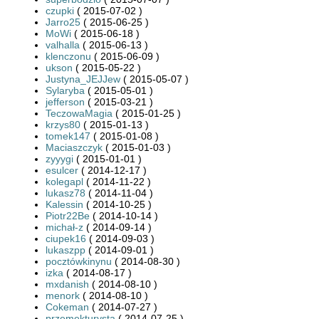
czupki
( 2015-07-02 )
Jarro25
( 2015-06-25 )
MoWi
( 2015-06-18 )
valhalla
( 2015-06-13 )
klenczonu
( 2015-06-09 )
ukson
( 2015-05-22 )
Justyna_JEJJew
( 2015-05-07 )
Sylaryba
( 2015-05-01 )
jefferson
( 2015-03-21 )
TeczowaMagia
( 2015-01-25 )
krzys80
( 2015-01-13 )
tomek147
( 2015-01-08 )
Maciaszczyk
( 2015-01-03 )
zyyygi
( 2015-01-01 )
esulcer
( 2014-12-17 )
kolegapl
( 2014-11-22 )
lukasz78
( 2014-11-04 )
Kalessin
( 2014-10-25 )
Piotr22Be
( 2014-10-14 )
michał-z
( 2014-09-14 )
ciupek16
( 2014-09-03 )
lukaszpp
( 2014-09-01 )
pocztówkinynu
( 2014-08-30 )
izka
( 2014-08-17 )
mxdanish
( 2014-08-10 )
menork
( 2014-08-10 )
Cokeman
( 2014-07-27 )
przemekturysta
( 2014-07-25 )