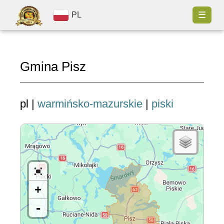
☰
PL
Gmina Pisz
pl |
warmińsko-mazurskie
|
piski
+
-