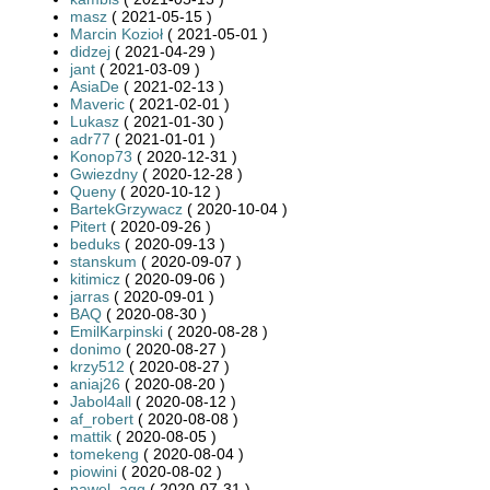
masz
( 2021-05-15 )
Marcin Kozioł
( 2021-05-01 )
didzej
( 2021-04-29 )
jant
( 2021-03-09 )
AsiaDe
( 2021-02-13 )
Maveric
( 2021-02-01 )
Lukasz
( 2021-01-30 )
adr77
( 2021-01-01 )
Konop73
( 2020-12-31 )
Gwiezdny
( 2020-12-28 )
Queny
( 2020-10-12 )
BartekGrzywacz
( 2020-10-04 )
Pitert
( 2020-09-26 )
beduks
( 2020-09-13 )
stanskum
( 2020-09-07 )
kitimicz
( 2020-09-06 )
jarras
( 2020-09-01 )
BAQ
( 2020-08-30 )
EmilKarpinski
( 2020-08-28 )
donimo
( 2020-08-27 )
krzy512
( 2020-08-27 )
aniaj26
( 2020-08-20 )
Jabol4all
( 2020-08-12 )
af_robert
( 2020-08-08 )
mattik
( 2020-08-05 )
tomekeng
( 2020-08-04 )
piowini
( 2020-08-02 )
pawel_aqq
( 2020-07-31 )