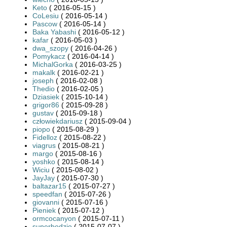
Keto
( 2016-05-15 )
CoLesiu
( 2016-05-14 )
Pascow
( 2016-05-14 )
Baka Yabashi
( 2016-05-12 )
kafar
( 2016-05-03 )
dwa_szopy
( 2016-04-26 )
Pomykacz
( 2016-04-14 )
MichalGorka
( 2016-03-25 )
makalk
( 2016-02-21 )
joseph
( 2016-02-08 )
Thedio
( 2016-02-05 )
Dziasiek
( 2015-10-14 )
grigor86
( 2015-09-28 )
gustav
( 2015-09-18 )
człowiekdariusz
( 2015-09-04 )
piopo
( 2015-08-29 )
Fidelloz
( 2015-08-22 )
viagrus
( 2015-08-21 )
margo
( 2015-08-16 )
yoshko
( 2015-08-14 )
Wiciu
( 2015-08-02 )
JayJay
( 2015-07-30 )
baltazar15
( 2015-07-27 )
speedfan
( 2015-07-26 )
giovanni
( 2015-07-16 )
Pieniek
( 2015-07-12 )
ormcocanyon
( 2015-07-11 )
superbodzio
( 2015-07-07 )