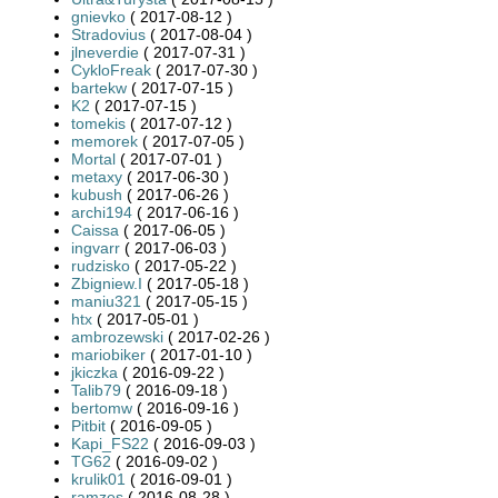
gnievko
( 2017-08-12 )
Stradovius
( 2017-08-04 )
jlneverdie
( 2017-07-31 )
CykloFreak
( 2017-07-30 )
bartekw
( 2017-07-15 )
K2
( 2017-07-15 )
tomekis
( 2017-07-12 )
memorek
( 2017-07-05 )
Mortal
( 2017-07-01 )
metaxy
( 2017-06-30 )
kubush
( 2017-06-26 )
archi194
( 2017-06-16 )
Caissa
( 2017-06-05 )
ingvarr
( 2017-06-03 )
rudzisko
( 2017-05-22 )
Zbigniew.I
( 2017-05-18 )
maniu321
( 2017-05-15 )
htx
( 2017-05-01 )
ambrozewski
( 2017-02-26 )
mariobiker
( 2017-01-10 )
jkiczka
( 2016-09-22 )
Talib79
( 2016-09-18 )
bertomw
( 2016-09-16 )
Pitbit
( 2016-09-05 )
Kapi_FS22
( 2016-09-03 )
TG62
( 2016-09-02 )
krulik01
( 2016-09-01 )
ramzes
( 2016-08-28 )