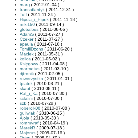
marg
( 2012-01-04 )
transatlantyk
( 2011-12-31 )
Toff
( 2011-11-24 )
Hipcia_i_Hipek
( 2011-11-18 )
miki150
( 2011-09-14 )
globalbus
( 2011-08-06 )
AdamS
( 2011-07-27 )
Czeker
( 2011-07-27 )
apaula
( 2011-07-10 )
TomiliDżons
( 2011-06-20 )
Maciek
( 2011-05-31 )
kolica
( 2011-05-02 )
Księgowy
( 2011-04-08 )
marmatus
( 2011-03-10 )
djtronik
( 2011-02-05 )
rowerzystka
( 2011-01-01 )
tpiatek
( 2010-08-21 )
skaut
( 2010-08-11 )
Raf_i_Ka
( 2010-07-30 )
rafalini
( 2010-07-30 )
szb
( 2010-07-29 )
robercik08
( 2010-07-08 )
guliwiak
( 2010-06-25 )
Ajoła
( 2010-05-30 )
rommyraf
( 2010-04-19 )
MarekR
( 2009-07-18 )
Majorus
( 2009-07-16 )
Orion
( 2009-04-30 )