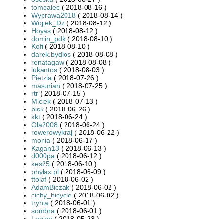
tompalec
( 2018-08-16 )
Wyprawa2018
( 2018-08-14 )
Wojtek_Dz
( 2018-08-12 )
Hoyas
( 2018-08-12 )
domin_pdk
( 2018-08-10 )
Kofi
( 2018-08-10 )
darek.bydlos
( 2018-08-08 )
renatagaw
( 2018-08-08 )
lukantos
( 2018-08-03 )
Pietzia
( 2018-07-26 )
masurian
( 2018-07-25 )
rtr
( 2018-07-15 )
Miciek
( 2018-07-13 )
bisk
( 2018-06-26 )
kkt
( 2018-06-24 )
Ola2008
( 2018-06-24 )
rowerowykraj
( 2018-06-22 )
monia
( 2018-06-17 )
Kagan13
( 2018-06-13 )
d000pa
( 2018-06-12 )
kes25
( 2018-06-10 )
phylax.pl
( 2018-06-09 )
ttolaf
( 2018-06-02 )
AdamBiczak
( 2018-06-02 )
cichy_bicycle
( 2018-06-02 )
trynia
( 2018-06-01 )
sombra
( 2018-06-01 )
Legion
( 2018-05-23 )