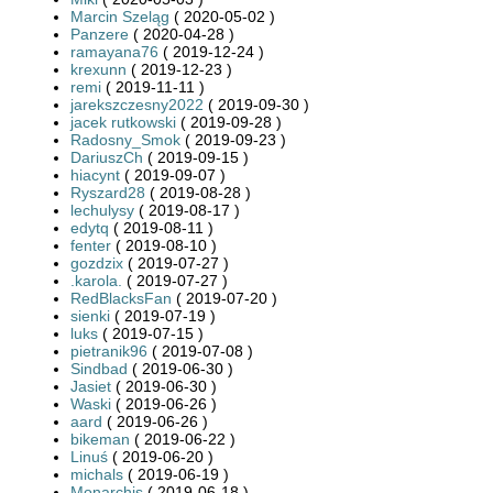
Marcin Szeląg
( 2020-05-02 )
Panzere
( 2020-04-28 )
ramayana76
( 2019-12-24 )
krexunn
( 2019-12-23 )
remi
( 2019-11-11 )
jarekszczesny2022
( 2019-09-30 )
jacek rutkowski
( 2019-09-28 )
Radosny_Smok
( 2019-09-23 )
DariuszCh
( 2019-09-15 )
hiacynt
( 2019-09-07 )
Ryszard28
( 2019-08-28 )
lechulysy
( 2019-08-17 )
edytq
( 2019-08-11 )
fenter
( 2019-08-10 )
gozdzix
( 2019-07-27 )
.karola.
( 2019-07-27 )
RedBlacksFan
( 2019-07-20 )
sienki
( 2019-07-19 )
luks
( 2019-07-15 )
pietranik96
( 2019-07-08 )
Sindbad
( 2019-06-30 )
Jasiet
( 2019-06-30 )
Waski
( 2019-06-26 )
aard
( 2019-06-26 )
bikeman
( 2019-06-22 )
Linuś
( 2019-06-20 )
michals
( 2019-06-19 )
Monarchis
( 2019-06-18 )