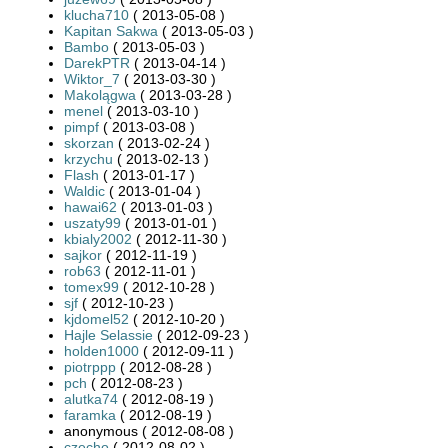
klucha710
( 2013-05-08 )
Kapitan Sakwa
( 2013-05-03 )
Bambo
( 2013-05-03 )
DarekPTR
( 2013-04-14 )
Wiktor_7
( 2013-03-30 )
Makolągwa
( 2013-03-28 )
menel
( 2013-03-10 )
pimpf
( 2013-03-08 )
skorzan
( 2013-02-24 )
krzychu
( 2013-02-13 )
Flash
( 2013-01-17 )
Waldic
( 2013-01-04 )
hawai62
( 2013-01-03 )
uszaty99
( 2013-01-01 )
kbialy2002
( 2012-11-30 )
sajkor
( 2012-11-19 )
rob63
( 2012-11-01 )
tomex99
( 2012-10-28 )
sjf
( 2012-10-23 )
kjdomel52
( 2012-10-20 )
Hajle Selassie
( 2012-09-23 )
holden1000
( 2012-09-11 )
piotrppp
( 2012-08-28 )
pch
( 2012-08-23 )
alutka74
( 2012-08-19 )
faramka
( 2012-08-19 )
anonymous ( 2012-08-08 )
czecho
( 2012-08-02 )