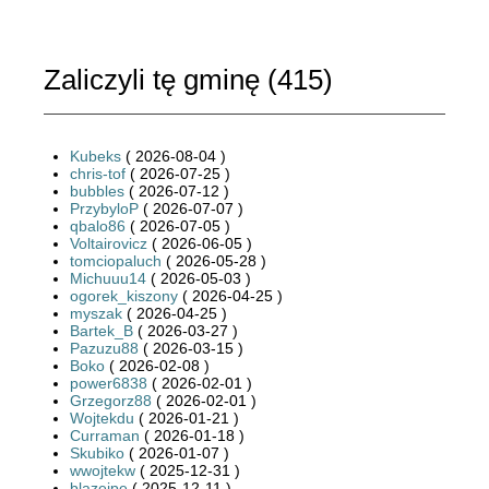
Zaliczyli tę gminę (
415
)
Kubeks
( 2026-08-04 )
chris-tof
( 2026-07-25 )
bubbles
( 2026-07-12 )
PrzybyloP
( 2026-07-07 )
qbalo86
( 2026-07-05 )
Voltairovicz
( 2026-06-05 )
tomciopaluch
( 2026-05-28 )
Michuuu14
( 2026-05-03 )
ogorek_kiszony
( 2026-04-25 )
myszak
( 2026-04-25 )
Bartek_B
( 2026-03-27 )
Pazuzu88
( 2026-03-15 )
Boko
( 2026-02-08 )
power6838
( 2026-02-01 )
Grzegorz88
( 2026-02-01 )
Wojtekdu
( 2026-01-21 )
Curraman
( 2026-01-18 )
Skubiko
( 2026-01-07 )
wwojtekw
( 2025-12-31 )
blazejpe
( 2025-12-11 )