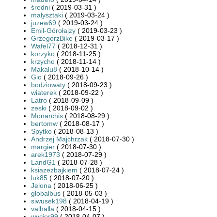
średni
( 2019-03-31 )
malysztaki
( 2019-03-24 )
juzew69
( 2019-03-24 )
Emil-Górołajzy
( 2019-03-23 )
GrzegorzBike
( 2019-03-17 )
Wafel77
( 2018-12-31 )
korzyko
( 2018-11-25 )
krzycho
( 2018-11-14 )
Makalu8
( 2018-10-14 )
Gio
( 2018-09-26 )
bodziowaty
( 2018-09-23 )
wiaterek
( 2018-09-22 )
Latro
( 2018-09-09 )
zeski
( 2018-09-02 )
Monarchis
( 2018-08-29 )
bertomw
( 2018-08-17 )
Spytko
( 2018-08-13 )
Andrzej Majchrzak
( 2018-07-30 )
margier
( 2018-07-30 )
arek1973
( 2018-07-29 )
LandG1
( 2018-07-28 )
ksiazezbajkiem
( 2018-07-24 )
luk85
( 2018-07-20 )
Jelona
( 2018-06-25 )
globalbus
( 2018-05-03 )
siwusek198
( 2018-04-19 )
valhalla
( 2018-04-15 )
wycior99
( 2018-04-07 )