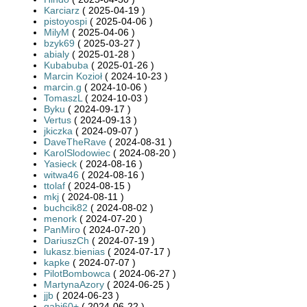
Karciarz
( 2025-04-19 )
pistoyospi
( 2025-04-06 )
MilyM
( 2025-04-06 )
bzyk69
( 2025-03-27 )
abialy
( 2025-01-28 )
Kubabuba
( 2025-01-26 )
Marcin Kozioł
( 2024-10-23 )
marcin.g
( 2024-10-06 )
TomaszL
( 2024-10-03 )
Byku
( 2024-09-17 )
Vertus
( 2024-09-13 )
jkiczka
( 2024-09-07 )
DaveTheRave
( 2024-08-31 )
KarolSlodowiec
( 2024-08-20 )
Yasieck
( 2024-08-16 )
witwa46
( 2024-08-16 )
ttolaf
( 2024-08-15 )
mkj
( 2024-08-11 )
buchcik82
( 2024-08-02 )
menork
( 2024-07-20 )
PanMiro
( 2024-07-20 )
DariuszCh
( 2024-07-19 )
lukasz.bienias
( 2024-07-17 )
kapke
( 2024-07-07 )
PilotBombowca
( 2024-06-27 )
MartynaAzory
( 2024-06-25 )
jjb
( 2024-06-23 )
gabi60+
( 2024-06-22 )