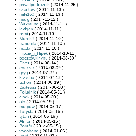
pawelpodroznik
( 2014-11-25 )
czerkaw
( 2014-11-13 )
miki150
( 2014-11-13 )
marg
( 2014-11-12 )
Waxmund
( 2014-11-11 )
laxigen
( 2014-11-11 )
remi
( 2014-11-10 )
MarekR
( 2014-11-10 )
tranquilo
( 2014-11-10 )
mada
( 2014-11-10 )
Hipcia_i_Hipek
( 2014-10-11 )
pocztówkinynu
( 2014-08-30 )
Diver
( 2014-08-14 )
endrzer
( 2014-08-09 )
gryg
( 2014-07-27 )
krzychu
( 2014-07-13 )
achom
( 2014-06-19 )
Barteusz
( 2014-06-18 )
Południk
( 2014-05-31 )
cinek
( 2014-05-20 )
olo
( 2014-05-19 )
matpaw
( 2014-05-17 )
Turysta
( 2014-05-16 )
tytan
( 2014-05-16 )
Almon
( 2014-05-15 )
Borafu
( 2014-05-15 )
vagabond
( 2014-01-06 )
aard
( 2013-11-03 )