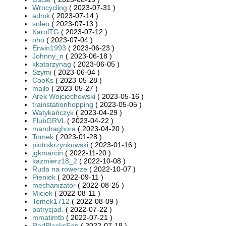
Wrocycling
( 2023-07-31 )
admk
( 2023-07-14 )
soleo
( 2023-07-13 )
KarolTG
( 2023-07-12 )
oho
( 2023-07-04 )
Erwin1993
( 2023-06-23 )
Johnny_n
( 2023-06-18 )
kkatarzynag
( 2023-06-05 )
Szymi
( 2023-06-04 )
CooKs
( 2023-05-28 )
majlo
( 2023-05-27 )
Arek Wojciechowski
( 2023-05-16 )
trainstationhopping
( 2023-05-05 )
Watykańczyk
( 2023-04-29 )
FlubGRVL
( 2023-04-22 )
mandraghora
( 2023-04-20 )
Tomek
( 2023-01-28 )
piotrskrzynkowski
( 2023-01-16 )
jgkmarcin
( 2022-11-20 )
kazmierz18_2
( 2022-10-08 )
Ruda na rowerze
( 2022-10-07 )
Pieniek
( 2022-09-11 )
mechanizator
( 2022-08-25 )
Miciek
( 2022-08-11 )
Tomek1712
( 2022-08-09 )
patrycjad.
( 2022-07-22 )
mmatimtb
( 2022-07-21 )
RedBlacksFan
( 2022-07-18 )