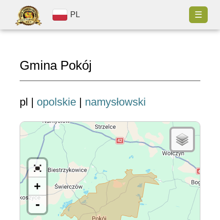
☰
PL
Gmina Pokój
pl |
opolskie
|
namysłowski
+
-