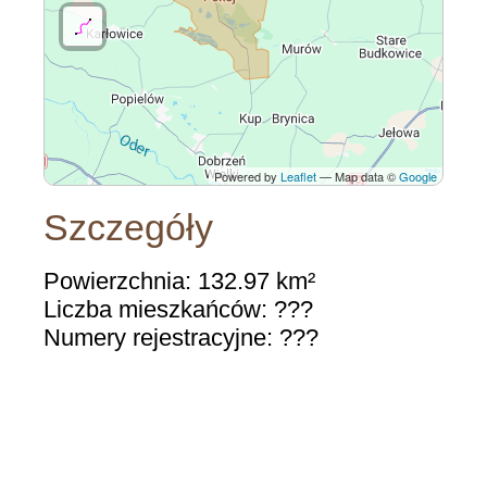
Powered by
Leaflet
— Map data ©
Google
Szczegóły
Powierzchnia: 132.97 km²
Liczba mieszkańców: ???
Numery rejestracyjne: ???