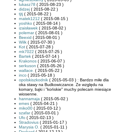
lukasz78
( 2015-08-23 )
didzej
( 2015-08-22 )
tjtj
( 2015-08-22 )
matek1212
( 2015-08-15 )
yoshko
( 2015-08-14 )
izaisławek
( 2015-08-02 )
polemar
( 2015-08-01 )
Beexid
( 2015-08-01 )
Wilk
( 2015-07-30 )
Kot
( 2015-07-28 )
mk7022
( 2015-07-25 )
Bartek
( 2015-07-14 )
Krakonos
( 2015-06-07 )
serkuson
( 2015-05-26 )
wallace.
( 2015-05-22 )
inco
( 2015-05-18 )
opolskiszkodnik
( 2015-05-03 ) : Bardzo miłe dla
oka stawy na Budkowiczance. Ze względu na
komary, bąki i "końskie" muchy polecam miesiące
wiosenne.
hannamaja
( 2015-05-02 )
emes
( 2015-04-21 )
miko00
( 2015-03-12 )
szafar
( 2015-03-01 )
Ufo
( 2015-02-13 )
Stradovius
( 2015-01-17 )
Marysia O.
( 2015-01-11 )
Deckard
( 2014-12-13 )