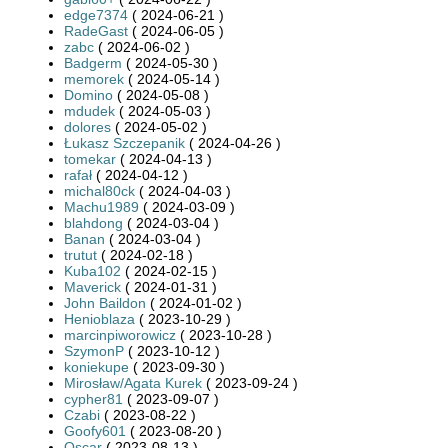
edge7374
( 2024-06-21 )
RadeGast
( 2024-06-05 )
zabc
( 2024-06-02 )
Badgerm
( 2024-05-30 )
memorek
( 2024-05-14 )
Domino
( 2024-05-08 )
mdudek
( 2024-05-03 )
dolores
( 2024-05-02 )
Łukasz Szczepanik
( 2024-04-26 )
tomekar
( 2024-04-13 )
rafał
( 2024-04-12 )
michal80ck
( 2024-04-03 )
Machu1989
( 2024-03-09 )
blahdong
( 2024-03-04 )
Banan
( 2024-03-04 )
trutut
( 2024-02-18 )
Kuba102
( 2024-02-15 )
Maverick
( 2024-01-31 )
John Baildon
( 2024-01-02 )
Henioblaza
( 2023-10-29 )
marcinpiworowicz
( 2023-10-28 )
SzymonP
( 2023-10-12 )
koniekupe
( 2023-09-30 )
Mirosław/Agata Kurek
( 2023-09-24 )
cypher81
( 2023-09-07 )
Czabi
( 2023-08-22 )
Goofy601
( 2023-08-20 )
Oscar
( 2023-08-13 )