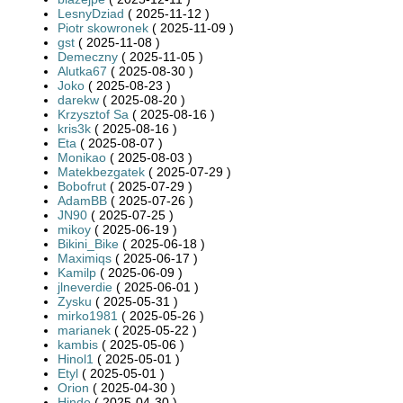
LesnyDziad
( 2025-11-12 )
Piotr skowronek
( 2025-11-09 )
gst
( 2025-11-08 )
Demeczny
( 2025-11-05 )
Alutka67
( 2025-08-30 )
Joko
( 2025-08-23 )
darekw
( 2025-08-20 )
Krzysztof Sa
( 2025-08-16 )
kris3k
( 2025-08-16 )
Eta
( 2025-08-07 )
Monikao
( 2025-08-03 )
Matekbezgatek
( 2025-07-29 )
Bobofrut
( 2025-07-29 )
AdamBB
( 2025-07-26 )
JN90
( 2025-07-25 )
mikoy
( 2025-06-19 )
Bikini_Bike
( 2025-06-18 )
Maximiqs
( 2025-06-17 )
Kamilp
( 2025-06-09 )
jlneverdie
( 2025-06-01 )
Zysku
( 2025-05-31 )
mirko1981
( 2025-05-26 )
marianek
( 2025-05-22 )
kambis
( 2025-05-06 )
Hinol1
( 2025-05-01 )
Etyl
( 2025-05-01 )
Orion
( 2025-04-30 )
Hindo
( 2025-04-30 )