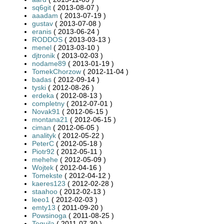
sq6git
( 2013-08-07 )
aaadam
( 2013-07-19 )
gustav
( 2013-07-08 )
eranis
( 2013-06-24 )
RODDOS
( 2013-03-13 )
menel
( 2013-03-10 )
djtronik
( 2013-02-03 )
nodame89
( 2013-01-19 )
TomekChorzow
( 2012-11-04 )
badas
( 2012-09-14 )
tyski
( 2012-08-26 )
erdeka
( 2012-08-13 )
completny
( 2012-07-01 )
Novak91
( 2012-06-15 )
montana21
( 2012-06-15 )
ciman
( 2012-06-05 )
analityk
( 2012-05-22 )
PeterC
( 2012-05-18 )
Piotr92
( 2012-05-11 )
mehehe
( 2012-05-09 )
Wojtek
( 2012-04-16 )
Tomekste
( 2012-04-12 )
kaeres123
( 2012-02-28 )
staahoo
( 2012-02-13 )
leeo1
( 2012-02-03 )
emty13
( 2011-09-20 )
Powsinoga
( 2011-08-25 )
Tequila
( 2011-07-30 )