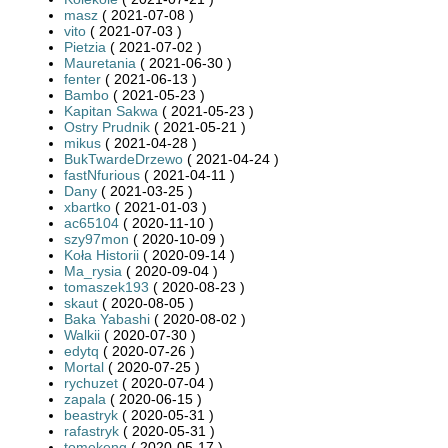
masz
( 2021-07-08 )
vito
( 2021-07-03 )
Pietzia
( 2021-07-02 )
Mauretania
( 2021-06-30 )
fenter
( 2021-06-13 )
Bambo
( 2021-05-23 )
Kapitan Sakwa
( 2021-05-23 )
Ostry Prudnik
( 2021-05-21 )
mikus
( 2021-04-28 )
BukTwardeDrzewo
( 2021-04-24 )
fastNfurious
( 2021-04-11 )
Dany
( 2021-03-25 )
xbartko
( 2021-01-03 )
ac65104
( 2020-11-10 )
szy97mon
( 2020-10-09 )
Koła Historii
( 2020-09-14 )
Ma_rysia
( 2020-09-04 )
tomaszek193
( 2020-08-23 )
skaut
( 2020-08-05 )
Baka Yabashi
( 2020-08-02 )
Walkii
( 2020-07-30 )
edytq
( 2020-07-26 )
Mortal
( 2020-07-25 )
rychuzet
( 2020-07-04 )
zapala
( 2020-06-15 )
beastryk
( 2020-05-31 )
rafastryk
( 2020-05-31 )
tomekeng
( 2020-05-17 )