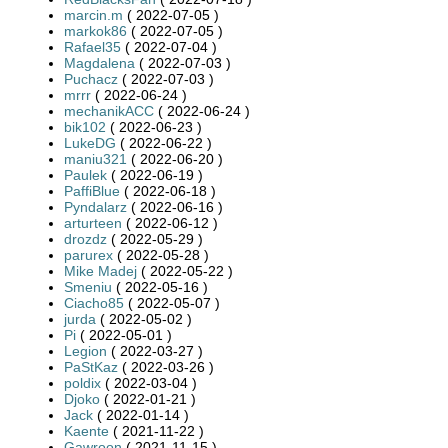
marcin.m
( 2022-07-05 )
markok86
( 2022-07-05 )
Rafael35
( 2022-07-04 )
Magdalena
( 2022-07-03 )
Puchacz
( 2022-07-03 )
mrrr
( 2022-06-24 )
mechanikACC
( 2022-06-24 )
bik102
( 2022-06-23 )
LukeDG
( 2022-06-22 )
maniu321
( 2022-06-20 )
Paulek
( 2022-06-19 )
PaffiBlue
( 2022-06-18 )
Pyndalarz
( 2022-06-16 )
arturteen
( 2022-06-12 )
drozdz
( 2022-05-29 )
parurex
( 2022-05-28 )
Mike Madej
( 2022-05-22 )
Smeniu
( 2022-05-16 )
Ciacho85
( 2022-05-07 )
jurda
( 2022-05-02 )
Pi
( 2022-05-01 )
Legion
( 2022-03-27 )
PaStKaz
( 2022-03-26 )
poldix
( 2022-03-04 )
Djoko
( 2022-01-21 )
Jack
( 2022-01-14 )
Kaente
( 2021-11-22 )
Gawroon
( 2021-11-15 )