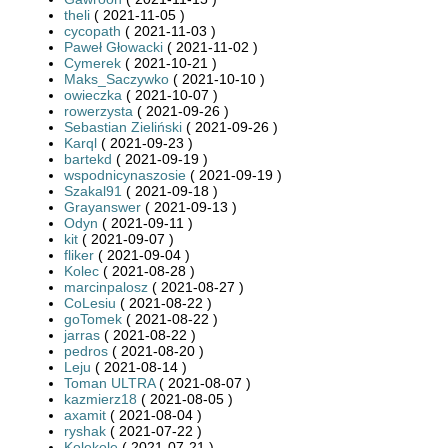
theli
( 2021-11-05 )
cycopath
( 2021-11-03 )
Paweł Głowacki
( 2021-11-02 )
Cymerek
( 2021-10-21 )
Maks_Saczywko
( 2021-10-10 )
owieczka
( 2021-10-07 )
rowerzysta
( 2021-09-26 )
Sebastian Zieliński
( 2021-09-26 )
Karql
( 2021-09-23 )
bartekd
( 2021-09-19 )
wspodnicynaszosie
( 2021-09-19 )
Szakal91
( 2021-09-18 )
Grayanswer
( 2021-09-13 )
Odyn
( 2021-09-11 )
kit
( 2021-09-07 )
fliker
( 2021-09-04 )
Kolec
( 2021-08-28 )
marcinpalosz
( 2021-08-27 )
CoLesiu
( 2021-08-22 )
goTomek
( 2021-08-22 )
jarras
( 2021-08-22 )
pedros
( 2021-08-20 )
Leju
( 2021-08-14 )
Toman ULTRA
( 2021-08-07 )
kazmierz18
( 2021-08-05 )
axamit
( 2021-08-04 )
ryshak
( 2021-07-22 )
Kolekole
( 2021-07-21 )