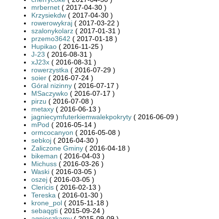
mrbernet
( 2017-04-30 )
Krzysiekdw
( 2017-04-30 )
rowerowykraj
( 2017-03-22 )
szalonykolarz
( 2017-01-31 )
przemo3642
( 2017-01-18 )
Hupikao
( 2016-11-25 )
J-23
( 2016-08-31 )
xJ23x
( 2016-08-31 )
rowerzystka
( 2016-07-29 )
soier
( 2016-07-24 )
Góral nizinny
( 2016-07-17 )
MSaczywko
( 2016-07-17 )
pirzu
( 2016-07-08 )
metaxy
( 2016-06-13 )
jagniecymfuterkiemwalekpokryty
( 2016-06-09 )
mPod
( 2016-05-14 )
ormcocanyon
( 2016-05-08 )
sebkoj
( 2016-04-30 )
Zaliczone Gminy
( 2016-04-18 )
bikeman
( 2016-04-03 )
Michuss
( 2016-03-26 )
Waski
( 2016-03-05 )
oszej
( 2016-03-05 )
Clericis
( 2016-02-13 )
Tereska
( 2016-01-30 )
krone_pol
( 2015-11-18 )
sebaqgti
( 2015-09-24 )
agnieszkamy
( 2015-09-09 )