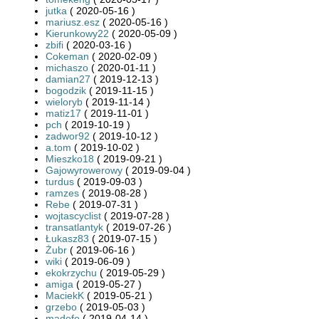
jutka
( 2020-05-16 )
mariusz.esz
( 2020-05-16 )
Kierunkowy22
( 2020-05-09 )
zbifi
( 2020-03-16 )
Cokeman
( 2020-02-09 )
michaszo
( 2020-01-11 )
damian27
( 2019-12-13 )
bogodzik
( 2019-11-15 )
wieloryb
( 2019-11-14 )
matiz17
( 2019-11-01 )
pch
( 2019-10-19 )
zadwor92
( 2019-10-12 )
a.tom
( 2019-10-02 )
Mieszko18
( 2019-09-21 )
Gajowyrowerowy
( 2019-09-04 )
turdus
( 2019-09-03 )
ramzes
( 2019-08-28 )
Rebe
( 2019-07-31 )
wojtascyclist
( 2019-07-28 )
transatlantyk
( 2019-07-26 )
Łukasz83
( 2019-07-15 )
Żubr
( 2019-06-16 )
wiki
( 2019-06-09 )
ekokrzychu
( 2019-05-29 )
amiga
( 2019-05-27 )
MaciekK
( 2019-05-21 )
grzebo
( 2019-05-03 )
madefo
( 2019-04-14 )