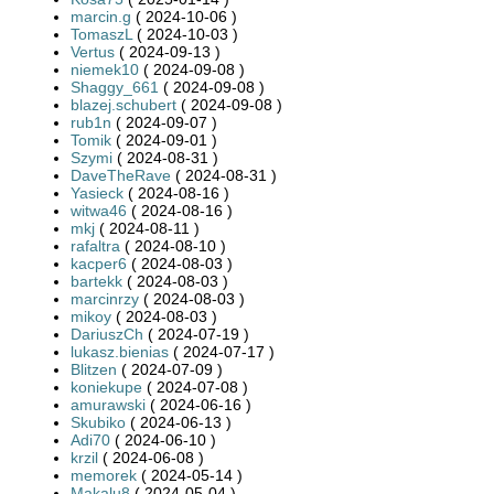
marcin.g
( 2024-10-06 )
TomaszL
( 2024-10-03 )
Vertus
( 2024-09-13 )
niemek10
( 2024-09-08 )
Shaggy_661
( 2024-09-08 )
blazej.schubert
( 2024-09-08 )
rub1n
( 2024-09-07 )
Tomik
( 2024-09-01 )
Szymi
( 2024-08-31 )
DaveTheRave
( 2024-08-31 )
Yasieck
( 2024-08-16 )
witwa46
( 2024-08-16 )
mkj
( 2024-08-11 )
rafaltra
( 2024-08-10 )
kacper6
( 2024-08-03 )
bartekk
( 2024-08-03 )
marcinrzy
( 2024-08-03 )
mikoy
( 2024-08-03 )
DariuszCh
( 2024-07-19 )
lukasz.bienias
( 2024-07-17 )
Blitzen
( 2024-07-09 )
koniekupe
( 2024-07-08 )
amurawski
( 2024-06-16 )
Skubiko
( 2024-06-13 )
Adi70
( 2024-06-10 )
krzil
( 2024-06-08 )
memorek
( 2024-05-14 )
Makalu8
( 2024-05-04 )