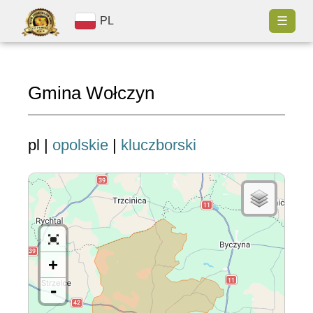
☰
PL
Gmina Wołczyn
pl |
opolskie
|
kluczborski
+
-