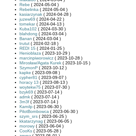
Rebe
( 2024-05-04 )
Rebelinka
( 2024-05-04 )
kasiarzynak
( 2024-04-28 )
juzew69
( 2024-04-22 )
tomekar
( 2024-04-13 )
Kuba102
( 2024-03-30 )
blahdong
( 2024-03-04 )
Banan
( 2024-03-04 )
trutut
( 2024-02-18 )
REDI 15
( 2024-01-25 )
Henioblaza
( 2023-10-29 )
marcinpiworowicz
( 2023-10-28 )
Mirosław/Agata Kurek
( 2023-10-15 )
SzymonP
( 2023-10-12 )
kapke
( 2023-09-08 )
cypher81
( 2023-09-07 )
horacy 13
( 2023-08-13 )
woytekw75
( 2023-07-30 )
bzyk69
( 2023-07-14 )
admk
( 2023-07-14 )
3m3f
( 2023-07-14 )
Kamilp
( 2023-06-30 )
PilotBombowca
( 2023-06-30 )
szym_srs
( 2023-06-25 )
kkatarzynag
( 2023-06-05 )
morowy
( 2023-06-04 )
CooKs
( 2023-05-28 )
zmmz
( 2023-05-01 )