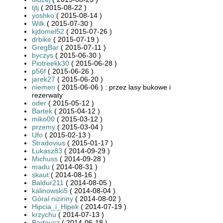
tjtj
( 2015-08-22 )
yoshko
( 2015-08-14 )
Wilk
( 2015-07-30 )
kjdomel52
( 2015-07-26 )
drbike
( 2015-07-19 )
GregBar
( 2015-07-11 )
byczys
( 2015-06-30 )
Piotreekk30
( 2015-06-28 )
p56f
( 2015-06-26 )
jarek27
( 2015-06-20 )
niemen
( 2015-06-06 ) : przez lasy bukowe i
rezerwaty
oder
( 2015-05-12 )
Bartek
( 2015-04-12 )
miko00
( 2015-03-12 )
przemy
( 2015-03-04 )
Ufo
( 2015-02-13 )
Stradovius
( 2015-01-17 )
Łukasz83
( 2014-09-29 )
Michuss
( 2014-09-28 )
madu
( 2014-08-31 )
skaut
( 2014-08-16 )
Baldur211
( 2014-08-05 )
kalinowski5
( 2014-08-04 )
Góral nizinny
( 2014-08-02 )
Hipcia_i_Hipek
( 2014-07-19 )
krzychu
( 2014-07-13 )
Barteusz
( 2014-06-18 )