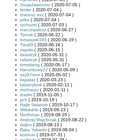
SnujaJaworzno
( 2020-07-05 )
fenter
( 2020-07-04 )
mariusz.esz
( 2020-07-04 )
jutka
( 2020-07-04 )
rychuzet
( 2020-07-03 )
marcinpalosz
( 2020-06-27 )
Tomek
( 2020-06-22 )
tomaszek193
( 2020-06-19 )
Tisu69
( 2020-06-16 )
zapala
( 2020-06-15 )
beastryk
( 2020-05-31 )
rafastryk
( 2020-05-31 )
tomekeng
( 2020-05-17 )
Kierunkowy22
( 2020-05-09 )
szy97mon
( 2020-05-02 )
kapataz
( 2020-03-23 )
lukasrybnik
( 2020-02-12 )
michaszo
( 2020-01-11 )
średni
( 2019-11-05 )
pch
( 2019-10-19 )
Hajle Selassie
( 2019-10-17 )
Witekdnb
( 2019-09-23 )
Northman
( 2019-08-29 )
Andrzej Majchrzak
( 2019-08-22 )
da&ro
( 2019-08-13 )
Baka Yabashi
( 2019-08-04 )
kosmos
( 2019-07-31 )
svoboda
( 2019-07-29 )