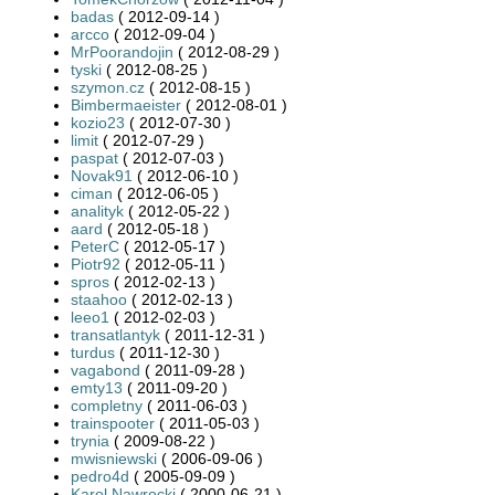
badas
( 2012-09-14 )
arcco
( 2012-09-04 )
MrPoorandojin
( 2012-08-29 )
tyski
( 2012-08-25 )
szymon.cz
( 2012-08-15 )
Bimbermaeister
( 2012-08-01 )
kozio23
( 2012-07-30 )
limit
( 2012-07-29 )
paspat
( 2012-07-03 )
Novak91
( 2012-06-10 )
ciman
( 2012-06-05 )
analityk
( 2012-05-22 )
aard
( 2012-05-18 )
PeterC
( 2012-05-17 )
Piotr92
( 2012-05-11 )
spros
( 2012-02-13 )
staahoo
( 2012-02-13 )
leeo1
( 2012-02-03 )
transatlantyk
( 2011-12-31 )
turdus
( 2011-12-30 )
vagabond
( 2011-09-28 )
emty13
( 2011-09-20 )
completny
( 2011-06-03 )
trainspooter
( 2011-05-03 )
trynia
( 2009-08-22 )
mwisniewski
( 2006-09-06 )
pedro4d
( 2005-09-09 )
Karol Nawrocki
( 2000-06-21 )