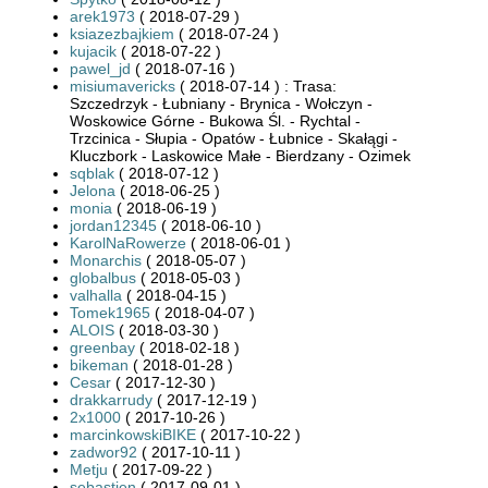
arek1973
( 2018-07-29 )
ksiazezbajkiem
( 2018-07-24 )
kujacik
( 2018-07-22 )
pawel_jd
( 2018-07-16 )
misiumavericks
( 2018-07-14 ) : Trasa:
Szczedrzyk - Łubniany - Brynica - Wołczyn -
Woskowice Górne - Bukowa Śl. - Rychtal -
Trzcinica - Słupia - Opatów - Łubnice - Skałągi -
Kluczbork - Laskowice Małe - Bierdzany - Ozimek
sqblak
( 2018-07-12 )
Jelona
( 2018-06-25 )
monia
( 2018-06-19 )
jordan12345
( 2018-06-10 )
KarolNaRowerze
( 2018-06-01 )
Monarchis
( 2018-05-07 )
globalbus
( 2018-05-03 )
valhalla
( 2018-04-15 )
Tomek1965
( 2018-04-07 )
ALOIS
( 2018-03-30 )
greenbay
( 2018-02-18 )
bikeman
( 2018-01-28 )
Cesar
( 2017-12-30 )
drakkarrudy
( 2017-12-19 )
2x1000
( 2017-10-26 )
marcinkowskiBIKE
( 2017-10-22 )
zadwor92
( 2017-10-11 )
Metju
( 2017-09-22 )
sebastien
( 2017-09-01 )