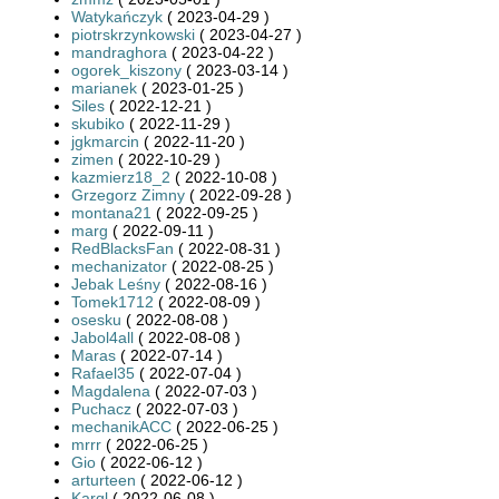
Watykańczyk
( 2023-04-29 )
piotrskrzynkowski
( 2023-04-27 )
mandraghora
( 2023-04-22 )
ogorek_kiszony
( 2023-03-14 )
marianek
( 2023-01-25 )
Siles
( 2022-12-21 )
skubiko
( 2022-11-29 )
jgkmarcin
( 2022-11-20 )
zimen
( 2022-10-29 )
kazmierz18_2
( 2022-10-08 )
Grzegorz Zimny
( 2022-09-28 )
montana21
( 2022-09-25 )
marg
( 2022-09-11 )
RedBlacksFan
( 2022-08-31 )
mechanizator
( 2022-08-25 )
Jebak Leśny
( 2022-08-16 )
Tomek1712
( 2022-08-09 )
osesku
( 2022-08-08 )
Jabol4all
( 2022-08-08 )
Maras
( 2022-07-14 )
Rafael35
( 2022-07-04 )
Magdalena
( 2022-07-03 )
Puchacz
( 2022-07-03 )
mechanikACC
( 2022-06-25 )
mrrr
( 2022-06-25 )
Gio
( 2022-06-12 )
arturteen
( 2022-06-12 )
Karql
( 2022-06-08 )