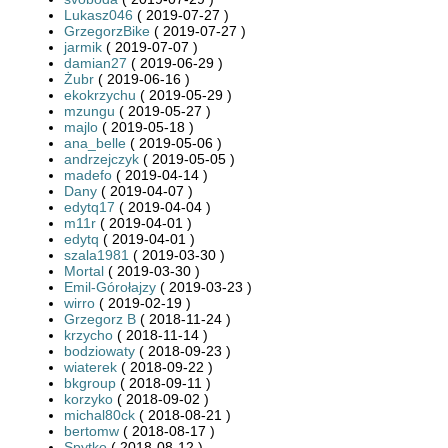
Lukasz046
( 2019-07-27 )
GrzegorzBike
( 2019-07-27 )
jarmik
( 2019-07-07 )
damian27
( 2019-06-29 )
Żubr
( 2019-06-16 )
ekokrzychu
( 2019-05-29 )
mzungu
( 2019-05-27 )
majlo
( 2019-05-18 )
ana_belle
( 2019-05-06 )
andrzejczyk
( 2019-05-05 )
madefo
( 2019-04-14 )
Dany
( 2019-04-07 )
edytq17
( 2019-04-04 )
m11r
( 2019-04-01 )
edytq
( 2019-04-01 )
szala1981
( 2019-03-30 )
Mortal
( 2019-03-30 )
Emil-Górołajzy
( 2019-03-23 )
wirro
( 2019-02-19 )
Grzegorz B
( 2018-11-24 )
krzycho
( 2018-11-14 )
bodziowaty
( 2018-09-23 )
wiaterek
( 2018-09-22 )
bkgroup
( 2018-09-11 )
korzyko
( 2018-09-02 )
michal80ck
( 2018-08-21 )
bertomw
( 2018-08-17 )
Spytko
( 2018-08-12 )