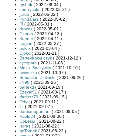
ryshak
( 2022-06-04 )
cherrycoke
( 2022-05-21 )
jurda
( 2022-05-02 )
Pyndalarz
( 2022-05-02 )
Pi
( 2022-05-01 )
drozdz
( 2022-05-01 )
Czarko
( 2022-04-13 )
Kaente
( 2022-04-11 )
Legion
( 2022-03-27 )
poldix
( 2022-03-04 )
Djoko
( 2022-01-21 )
BartekKowalczyk
( 2021-12-12 )
cycopath
( 2021-11-03 )
Maks_Saczywko
( 2021-10-10 )
owieczka
( 2021-10-07 )
Sebastian Zieliński
( 2021-09-26 )
JN90
( 2021-09-25 )
bartekd
( 2021-09-19 )
Szakal91
( 2021-09-17 )
dariusz79
( 2021-09-15 )
Odyn
( 2021-09-11 )
kit
( 2021-09-07 )
damianopantani
( 2021-09-05 )
Pablo84
( 2021-08-30 )
CoLesiu
( 2021-08-22 )
jarras
( 2021-08-22 )
goTomek
( 2021-08-22 )
axass
( 2021-08-07 )