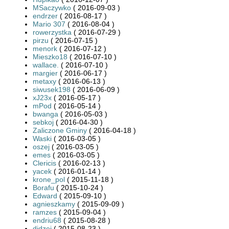
MSaczywko
( 2016-09-03 )
endrzer
( 2016-08-17 )
Mario 307
( 2016-08-04 )
rowerzystka
( 2016-07-29 )
pirzu
( 2016-07-15 )
menork
( 2016-07-12 )
Mieszko18
( 2016-07-10 )
wallace.
( 2016-07-10 )
margier
( 2016-06-17 )
metaxy
( 2016-06-13 )
siwusek198
( 2016-06-09 )
xJ23x
( 2016-05-17 )
mPod
( 2016-05-14 )
bwanga
( 2016-05-03 )
sebkoj
( 2016-04-30 )
Zaliczone Gminy
( 2016-04-18 )
Waski
( 2016-03-05 )
oszej
( 2016-03-05 )
emes
( 2016-03-05 )
Clericis
( 2016-02-13 )
yacek
( 2016-01-14 )
krone_pol
( 2015-11-18 )
Borafu
( 2015-10-24 )
Edward
( 2015-09-10 )
agnieszkamy
( 2015-09-09 )
ramzes
( 2015-09-04 )
endriu68
( 2015-08-28 )
didzej
( 2015-08-23 )