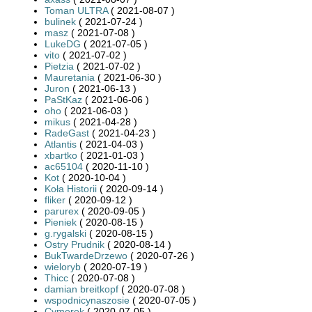
Toman ULTRA
( 2021-08-07 )
bulinek
( 2021-07-24 )
masz
( 2021-07-08 )
LukeDG
( 2021-07-05 )
vito
( 2021-07-02 )
Pietzia
( 2021-07-02 )
Mauretania
( 2021-06-30 )
Juron
( 2021-06-13 )
PaStKaz
( 2021-06-06 )
oho
( 2021-06-03 )
mikus
( 2021-04-28 )
RadeGast
( 2021-04-23 )
Atlantis
( 2021-04-03 )
xbartko
( 2021-01-03 )
ac65104
( 2020-11-10 )
Kot
( 2020-10-04 )
Koła Historii
( 2020-09-14 )
fliker
( 2020-09-12 )
parurex
( 2020-09-05 )
Pieniek
( 2020-08-15 )
g.rygalski
( 2020-08-15 )
Ostry Prudnik
( 2020-08-14 )
BukTwardeDrzewo
( 2020-07-26 )
wieloryb
( 2020-07-19 )
Thicc
( 2020-07-08 )
damian breitkopf
( 2020-07-08 )
wspodnicynaszosie
( 2020-07-05 )
Cymerek
( 2020-07-05 )