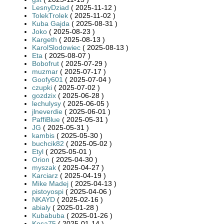
LesnyDziad
( 2025-11-12 )
TolekTrolek
( 2025-11-02 )
Kuba Gajda
( 2025-08-31 )
Joko
( 2025-08-23 )
Kargeth
( 2025-08-13 )
KarolSlodowiec
( 2025-08-13 )
Eta
( 2025-08-07 )
Bobofrut
( 2025-07-29 )
muzmar
( 2025-07-17 )
Goofy601
( 2025-07-04 )
czupki
( 2025-07-02 )
gozdzix
( 2025-06-28 )
lechulysy
( 2025-06-05 )
jlneverdie
( 2025-06-01 )
PaffiBlue
( 2025-05-31 )
JG
( 2025-05-31 )
kambis
( 2025-05-30 )
buchcik82
( 2025-05-02 )
Etyl
( 2025-05-01 )
Orion
( 2025-04-30 )
myszak
( 2025-04-27 )
Karciarz
( 2025-04-19 )
Mike Madej
( 2025-04-13 )
pistoyospi
( 2025-04-06 )
NKAYD
( 2025-02-16 )
abialy
( 2025-01-28 )
Kubabuba
( 2025-01-26 )
Kosa75
( 2025-01-14 )