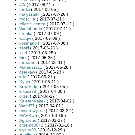
JW
( 2017-08-11 )
fordzi
( 2017-08-05 )
malysztaki
( 2017-07-26 )
mosci_K
( 2017-07-21 )
rdklstr_centra
( 2017-07-12 )
Wagabunda
( 2017-07-11 )
erdeka
( 2017-07-09 )
walqw
( 2017-07-08 )
kosman84
( 2017-07-08 )
zeski
( 2017-06-26 )
xlud
( 2017-06-25 )
Kirk
( 2017-06-25 )
mrbernet
( 2017-06-11 )
Mateuszzz1
( 2017-05-28 )
czerkaw
( 2017-05-23 )
wiki
( 2017-05-21 )
Dynio
( 2017-05-11 )
KroZRider
( 2017-05-05 )
lukasz78
( 2017-04-30 )
orzel
( 2017-04-27 )
KajetanKajtek
( 2017-04-02 )
Wafel77
( 2017-04-01 )
rowerowykraj
( 2017-03-22 )
MARKUS
( 2017-03-16 )
Aglarond
( 2017-02-27 )
przemo3642
( 2017-01-18 )
wycior99
( 2016-12-29 )
Hupikao
( 2016-12-07 )