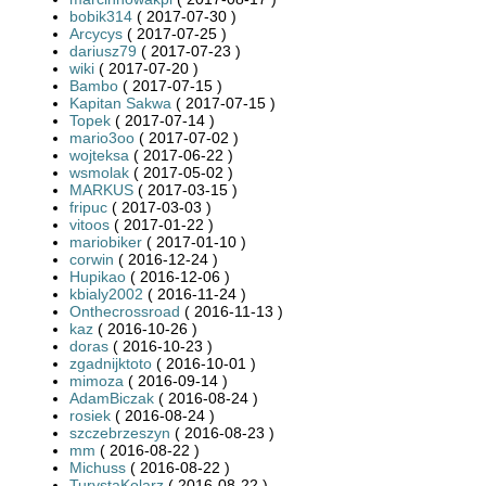
bobik314
( 2017-07-30 )
Arcycys
( 2017-07-25 )
dariusz79
( 2017-07-23 )
wiki
( 2017-07-20 )
Bambo
( 2017-07-15 )
Kapitan Sakwa
( 2017-07-15 )
Topek
( 2017-07-14 )
mario3oo
( 2017-07-02 )
wojteksa
( 2017-06-22 )
wsmolak
( 2017-05-02 )
MARKUS
( 2017-03-15 )
fripuc
( 2017-03-03 )
vitoos
( 2017-01-22 )
mariobiker
( 2017-01-10 )
corwin
( 2016-12-24 )
Hupikao
( 2016-12-06 )
kbialy2002
( 2016-11-24 )
Onthecrossroad
( 2016-11-13 )
kaz
( 2016-10-26 )
doras
( 2016-10-23 )
zgadnijktoto
( 2016-10-01 )
mimoza
( 2016-09-14 )
AdamBiczak
( 2016-08-24 )
rosiek
( 2016-08-24 )
szczebrzeszyn
( 2016-08-23 )
mm
( 2016-08-22 )
Michuss
( 2016-08-22 )
TurystaKolarz
( 2016-08-22 )