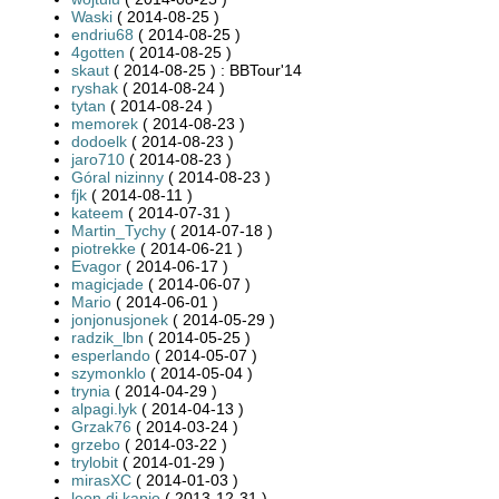
Waski
( 2014-08-25 )
endriu68
( 2014-08-25 )
4gotten
( 2014-08-25 )
skaut
( 2014-08-25 ) : BBTour'14
ryshak
( 2014-08-24 )
tytan
( 2014-08-24 )
memorek
( 2014-08-23 )
dodoelk
( 2014-08-23 )
jaro710
( 2014-08-23 )
Góral nizinny
( 2014-08-23 )
fjk
( 2014-08-11 )
kateem
( 2014-07-31 )
Martin_Tychy
( 2014-07-18 )
piotrekke
( 2014-06-21 )
Evagor
( 2014-06-17 )
magicjade
( 2014-06-07 )
Mario
( 2014-06-01 )
jonjonusjonek
( 2014-05-29 )
radzik_lbn
( 2014-05-25 )
esperlando
( 2014-05-07 )
szymonklo
( 2014-05-04 )
trynia
( 2014-04-29 )
alpagi.lyk
( 2014-04-13 )
Grzak76
( 2014-03-24 )
grzebo
( 2014-03-22 )
trylobit
( 2014-01-29 )
mirasXC
( 2014-01-03 )
leon.di.kapio
( 2013-12-31 )