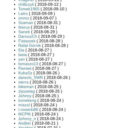
chilliczyli
( 2018-09-12 )
Tomek1965
( 2018-09-10 )
Latro
( 2018-09-09 )
zmmz
( 2018-09-07 )
Szaman
( 2018-08-31 )
Iberus
( 2018-08-31 )
Saneb
( 2018-08-29 )
DariuszCh
( 2018-08-29 )
Fistaszek
( 2018-08-28 )
Rafał Górnik
( 2018-08-28 )
Eta
( 2018-08-27 )
tasia
( 2018-08-27 )
yan
( 2018-08-27 )
tomaszo13
( 2018-08-27 )
Pieniek
( 2018-08-27 )
KubaSz
( 2018-08-26 )
darecki_SWR
( 2018-08-26 )
sierra
( 2018-08-26 )
bikeman
( 2018-08-25 )
zlyszelag
( 2018-08-25 )
Johnny
( 2018-08-25 )
tomekeng
( 2018-08-24 )
miszol
( 2018-08-24 )
t.nowicki86
( 2018-08-24 )
MCPIK
( 2018-08-24 )
Johnny_n
( 2018-08-24 )
Andbin
( 2018-08-21 )
dzejdzej
( 2018-07-31 )