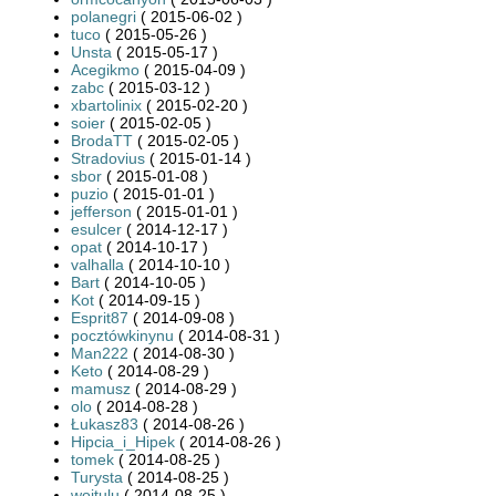
polanegri
( 2015-06-02 )
tuco
( 2015-05-26 )
Unsta
( 2015-05-17 )
Acegikmo
( 2015-04-09 )
zabc
( 2015-03-12 )
xbartolinix
( 2015-02-20 )
soier
( 2015-02-05 )
BrodaTT
( 2015-02-05 )
Stradovius
( 2015-01-14 )
sbor
( 2015-01-08 )
puzio
( 2015-01-01 )
jefferson
( 2015-01-01 )
esulcer
( 2014-12-17 )
opat
( 2014-10-17 )
valhalla
( 2014-10-10 )
Bart
( 2014-10-05 )
Kot
( 2014-09-15 )
Esprit87
( 2014-09-08 )
pocztówkinynu
( 2014-08-31 )
Man222
( 2014-08-30 )
Keto
( 2014-08-29 )
mamusz
( 2014-08-29 )
olo
( 2014-08-28 )
Łukasz83
( 2014-08-26 )
Hipcia_i_Hipek
( 2014-08-26 )
tomek
( 2014-08-25 )
Turysta
( 2014-08-25 )
wojtulu
( 2014-08-25 )