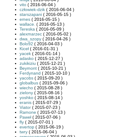
vito
( 2016-06-04 )
człowiek-dzik
( 2016-06-04 )
starszapani
( 2016-05-15 )
emes
( 2016-05-15 )
wallace.
( 2016-05-13 )
Tereska
( 2016-05-09 )
alexmarzec
( 2016-05-02 )
dwa_szopy
( 2016-04-26 )
Bolo92
( 2016-04-03 )
Kiceł
( 2016-01-31 )
yacek
( 2016-01-14 )
adasko
( 2015-12-27 )
zukikiziu
( 2015-12-21 )
Beymont
( 2015-10-21 )
Ferdynand
( 2015-10-10 )
yacobs
( 2015-09-20 )
globalbus
( 2015-09-06 )
wiecho
( 2015-08-28 )
zielony
( 2015-08-16 )
yoshko
( 2015-08-14 )
eranis
( 2015-07-29 )
Viator
( 2015-07-23 )
Ramone
( 2015-07-13 )
Paweł
( 2015-07-06 )
fly
( 2015-07-01 )
evertop
( 2015-06-19 )
twry
( 2015-06-04 )
ormcocanyon
( 2015-06-03 )