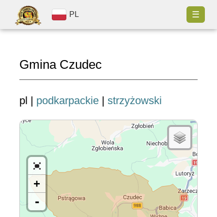
☰
PL
Gmina Czudec
pl |
podkarpackie
|
strzyżowski
+
-