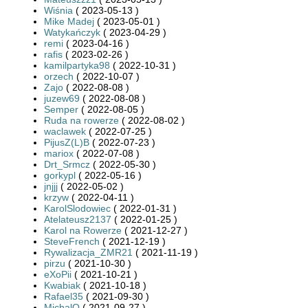
Wiśnia
( 2023-05-13 )
Mike Madej
( 2023-05-01 )
Watykańczyk
( 2023-04-29 )
remi
( 2023-04-16 )
rafis
( 2023-02-26 )
kamilpartyka98
( 2022-10-31 )
orzech
( 2022-10-07 )
Zajo
( 2022-08-08 )
juzew69
( 2022-08-08 )
Semper
( 2022-08-05 )
Ruda na rowerze
( 2022-08-02 )
waclawek
( 2022-07-25 )
PijusZ(L)B
( 2022-07-23 )
mariox
( 2022-07-08 )
Drt_Srmcz
( 2022-05-30 )
gorkypl
( 2022-05-16 )
jnjjj
( 2022-05-02 )
krzyw
( 2022-04-11 )
KarolSlodowiec
( 2022-01-31 )
Atelateusz2137
( 2022-01-25 )
Karol na Rowerze
( 2021-12-27 )
SteveFrench
( 2021-12-19 )
Rywalizacja_ZMR21
( 2021-11-19 )
pirzu
( 2021-10-30 )
eXoPii
( 2021-10-21 )
Kwabiak
( 2021-10-18 )
Rafael35
( 2021-09-30 )
MichalO
( 2021-09-27 )