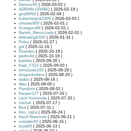
Dariusz90
( 2026-03-02 )
ADRIAN GRABQ
( 2026-02-19 )
goal9950
( 2026-02-04 )
hubertwójcik2005
( 2026-02-03 )
chester900
( 2026-02-01 )
Grzegorz88
( 2026-02-01 )
Bartek_Bieszczady
( 2026-02-01 )
defeating5340
( 2026-01-31 )
Polny
( 2026-01-27 )
gst
( 2025-11-15 )
Dzarden
( 2025-10-19 )
pedro4d
( 2025-10-19 )
kambis
( 2025-09-20 )
Kapi_FS22
( 2025-09-03 )
tomaszek193
( 2025-08-28 )
dragonboliero
( 2025-08-20 )
da&ro
( 2025-08-16 )
Alex
( 2025-08-05 )
Pandzior
( 2025-08-02 )
Kacper127
( 2025-07-26 )
Lech Komenda
( 2025-07-20 )
michal.
( 2025-07-17 )
Bod
( 2025-07-11 )
foto_rajza
( 2025-06-24 )
Karol Nawrocki
( 2025-06-21 )
outsider82
( 2025-06-15 )
bzyk69
( 2025-06-13 )
jarras
( 2025-06-07 )