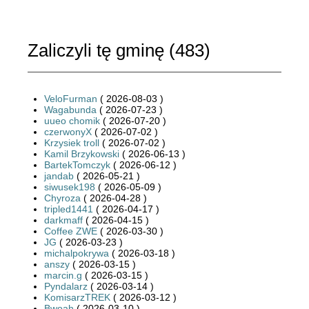
Zaliczyli tę gminę (
483
)
VeloFurman
( 2026-08-03 )
Wagabunda
( 2026-07-23 )
uueo chomik
( 2026-07-20 )
czerwonyX
( 2026-07-02 )
Krzysiek troll
( 2026-07-02 )
Kamil Brzykowski
( 2026-06-13 )
BartekTomczyk
( 2026-06-12 )
jandab
( 2026-05-21 )
siwusek198
( 2026-05-09 )
Chyroza
( 2026-04-28 )
tripled1441
( 2026-04-17 )
darkmaff
( 2026-04-15 )
Coffee ZWE
( 2026-03-30 )
JG
( 2026-03-23 )
michalpokrywa
( 2026-03-18 )
anszy
( 2026-03-15 )
marcin.g
( 2026-03-15 )
Pyndalarz
( 2026-03-14 )
KomisarzTREK
( 2026-03-12 )
Bwoah
( 2026-03-10 )