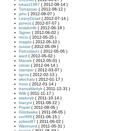
lukasz1987
( 2012-08-14 )
Tomassac
( 2012-08-12 )
jahu
( 2012-08-07 )
LesnyDziad
( 2012-07-14 )
pyreus
( 2012-07-07 )
tosiekmtb
( 2012-06-18 )
Signer
( 2012-06-02 )
miciu
( 2012-05-25 )
magda
( 2012-05-10 )
suisse
( 2012-05-09 )
Petroslavrz
( 2012-05-05 )
aard
( 2012-05-02 )
Maciek
( 2012-05-01 )
ciman
( 2012-04-14 )
stamper
( 2012-03-07 )
spros
( 2012-02-13 )
wlochaty
( 2012-01-17 )
Iroos
( 2012-01-14 )
transatlantyk
( 2011-12-31 )
Wilk
( 2011-11-17 )
wieloryb
( 2011-10-14 )
hiacynt
( 2011-08-22 )
Popiel
( 2011-08-05 )
Glizdawka
( 2011-08-05 )
vvv999
( 2011-06-15 )
azbest87
( 2011-06-02 )
Waxmund
( 2011-05-31 )
tpiatek
( 2011-05-03 )