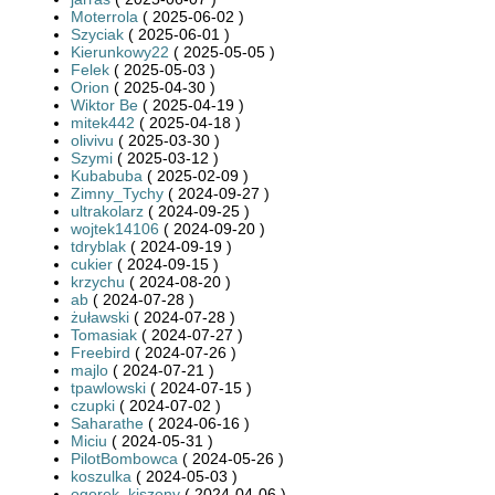
Moterrola
( 2025-06-02 )
Szyciak
( 2025-06-01 )
Kierunkowy22
( 2025-05-05 )
Felek
( 2025-05-03 )
Orion
( 2025-04-30 )
Wiktor Be
( 2025-04-19 )
mitek442
( 2025-04-18 )
olivivu
( 2025-03-30 )
Szymi
( 2025-03-12 )
Kubabuba
( 2025-02-09 )
Zimny_Tychy
( 2024-09-27 )
ultrakolarz
( 2024-09-25 )
wojtek14106
( 2024-09-20 )
tdryblak
( 2024-09-19 )
cukier
( 2024-09-15 )
krzychu
( 2024-08-20 )
ab
( 2024-07-28 )
żuławski
( 2024-07-28 )
Tomasiak
( 2024-07-27 )
Freebird
( 2024-07-26 )
majlo
( 2024-07-21 )
tpawlowski
( 2024-07-15 )
czupki
( 2024-07-02 )
Saharathe
( 2024-06-16 )
Miciu
( 2024-05-31 )
PilotBombowca
( 2024-05-26 )
koszulka
( 2024-05-03 )
ogorek_kiszony
( 2024-04-06 )