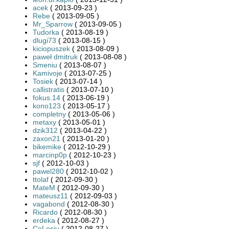
acek
( 2013-09-23 )
Rebe
( 2013-09-05 )
Mr_Sparrow
( 2013-09-05 )
Tudorka
( 2013-08-19 )
dlugi73
( 2013-08-15 )
kiciopuszek
( 2013-08-09 )
paweł dmitruk
( 2013-08-08 )
Smeniu
( 2013-08-07 )
Kamivoje
( 2013-07-25 )
Tosiek
( 2013-07-14 )
callistratis
( 2013-07-10 )
fokus.14
( 2013-06-19 )
kono123
( 2013-05-17 )
completny
( 2013-05-06 )
metaxy
( 2013-05-01 )
dzik312
( 2013-04-22 )
zaxon21
( 2013-01-20 )
bikemike
( 2012-10-29 )
marcinp0p
( 2012-10-23 )
sjf
( 2012-10-03 )
pawel280
( 2012-10-02 )
ttolaf
( 2012-09-30 )
MateM
( 2012-09-30 )
mateusz11
( 2012-09-03 )
vagabond
( 2012-08-30 )
Ricardo
( 2012-08-30 )
erdeka
( 2012-08-27 )
CoLesiu
( 2012-08-27 )