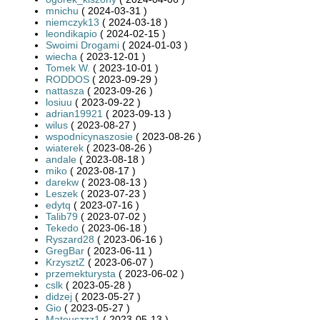
mnichu
( 2024-03-31 )
niemczyk13
( 2024-03-18 )
leondikapio
( 2024-02-15 )
Swoimi Drogami
( 2024-01-03 )
wiecha
( 2023-12-01 )
Tomek W.
( 2023-10-01 )
RODDOS
( 2023-09-29 )
nattasza
( 2023-09-26 )
losiuu
( 2023-09-22 )
adrian19921
( 2023-09-13 )
wilus
( 2023-08-27 )
wspodnicynaszosie
( 2023-08-26 )
wiaterek
( 2023-08-26 )
andale
( 2023-08-18 )
miko
( 2023-08-17 )
darekw
( 2023-08-13 )
Leszek
( 2023-07-23 )
edytq
( 2023-07-16 )
Talib79
( 2023-07-02 )
Tekedo
( 2023-06-18 )
Ryszard28
( 2023-06-16 )
GregBar
( 2023-06-11 )
KrzysztZ
( 2023-06-07 )
przemekturysta
( 2023-06-02 )
cslk
( 2023-05-28 )
didzej
( 2023-05-27 )
Gio
( 2023-05-27 )
Mateuszzz1
( 2023-05-13 )