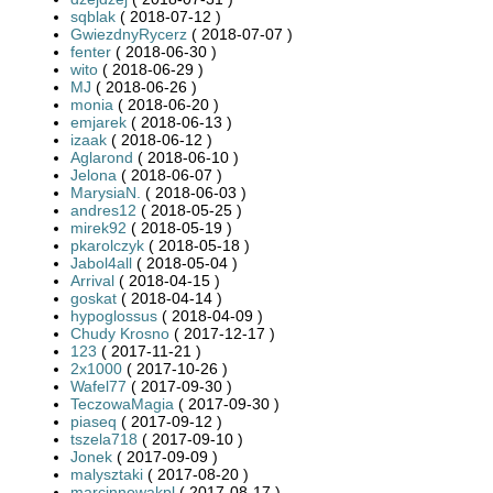
sqblak
( 2018-07-12 )
GwiezdnyRycerz
( 2018-07-07 )
fenter
( 2018-06-30 )
wito
( 2018-06-29 )
MJ
( 2018-06-26 )
monia
( 2018-06-20 )
emjarek
( 2018-06-13 )
izaak
( 2018-06-12 )
Aglarond
( 2018-06-10 )
Jelona
( 2018-06-07 )
MarysiaN.
( 2018-06-03 )
andres12
( 2018-05-25 )
mirek92
( 2018-05-19 )
pkarolczyk
( 2018-05-18 )
Jabol4all
( 2018-05-04 )
Arrival
( 2018-04-15 )
goskat
( 2018-04-14 )
hypoglossus
( 2018-04-09 )
Chudy Krosno
( 2017-12-17 )
123
( 2017-11-21 )
2x1000
( 2017-10-26 )
Wafel77
( 2017-09-30 )
TeczowaMagia
( 2017-09-30 )
piaseq
( 2017-09-12 )
tszela718
( 2017-09-10 )
Jonek
( 2017-09-09 )
malysztaki
( 2017-08-20 )
marcinnowakpl
( 2017-08-17 )