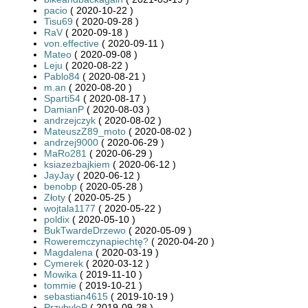
pacio
( 2020-10-22 )
Tisu69
( 2020-09-28 )
RaV
( 2020-09-18 )
von.effective
( 2020-09-11 )
Mateo
( 2020-09-08 )
Leju
( 2020-08-22 )
Pablo84
( 2020-08-21 )
m.an
( 2020-08-20 )
Sparti54
( 2020-08-17 )
DamianP
( 2020-08-03 )
andrzejczyk
( 2020-08-02 )
MateuszZ89_moto
( 2020-08-02 )
andrzej9000
( 2020-06-29 )
MaRo281
( 2020-06-29 )
ksiazezbajkiem
( 2020-06-12 )
JayJay
( 2020-06-12 )
benobp
( 2020-05-28 )
Złoty
( 2020-05-25 )
wojtala1177
( 2020-05-22 )
poldix
( 2020-05-10 )
BukTwardeDrzewo
( 2020-05-09 )
Roweremczynapiechtę?
( 2020-04-20 )
Magdalena
( 2020-03-19 )
Cymerek
( 2020-03-12 )
Mowika
( 2019-11-10 )
tommie
( 2019-10-21 )
sebastian4615
( 2019-10-19 )
PrzybyloP
( 2019-09-28 )