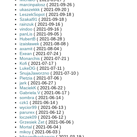
marcinpalosz
( 2021-09-26 )
ukaszekkk
( 2021-09-20 )
LeszekSopot
( 2021-09-18 )
Szakal91
( 2021-09-18 )
rainzuk
( 2021-09-16 )
vindoo
( 2021-09-16 )
panLis
( 2021-09-05 )
HubertB
( 2021-08-28 )
izaisławek
( 2021-08-08 )
axamit
( 2021-08-04 )
Exean
( 2021-07-24 )
Monarchis
( 2021-07-21 )
Kofi
( 2021-07-17 )
LukeDG
( 2021-07-11 )
SnujaJaworzno
( 2021-07-10 )
Pietzia
( 2021-07-06 )
jark
( 2021-06-27 )
MaciekK
( 2021-06-22 )
Gabriela.V
( 2021-06-17 )
sombra
( 2021-06-14 )
czk1
( 2021-06-14 )
wycior99
( 2021-06-13 )
parurex
( 2021-06-12 )
loczek09
( 2021-06-12 )
Grzesiek Zet
( 2021-06-06 )
Mortal
( 2021-06-04 )
mikoy
( 2021-06-03 )
bikeandbackagain
( 2021-03-19 )