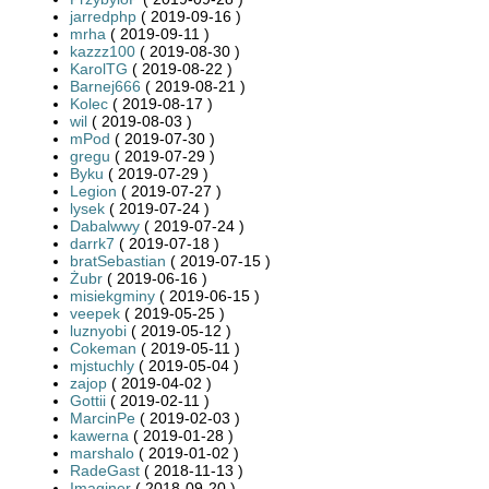
jarredphp
( 2019-09-16 )
mrha
( 2019-09-11 )
kazzz100
( 2019-08-30 )
KarolTG
( 2019-08-22 )
Barnej666
( 2019-08-21 )
Kolec
( 2019-08-17 )
wil
( 2019-08-03 )
mPod
( 2019-07-30 )
gregu
( 2019-07-29 )
Byku
( 2019-07-29 )
Legion
( 2019-07-27 )
lysek
( 2019-07-24 )
Dabalwwy
( 2019-07-24 )
darrk7
( 2019-07-18 )
bratSebastian
( 2019-07-15 )
Żubr
( 2019-06-16 )
misiekgminy
( 2019-06-15 )
veepek
( 2019-05-25 )
luznyobi
( 2019-05-12 )
Cokeman
( 2019-05-11 )
mjstuchly
( 2019-05-04 )
zajop
( 2019-04-02 )
Gottii
( 2019-02-11 )
MarcinPe
( 2019-02-03 )
kawerna
( 2019-01-28 )
marshalo
( 2019-01-02 )
RadeGast
( 2018-11-13 )
Imaginer
( 2018-09-20 )