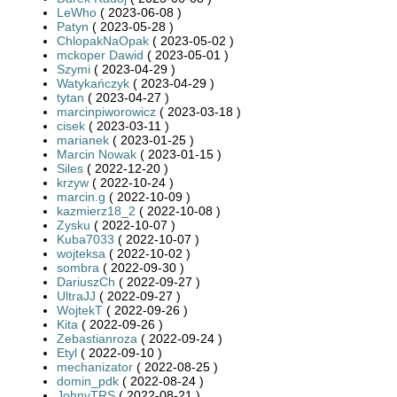
LeWho
( 2023-06-08 )
Patyn
( 2023-05-28 )
ChlopakNaOpak
( 2023-05-02 )
mckoper Dawid
( 2023-05-01 )
Szymi
( 2023-04-29 )
Watykańczyk
( 2023-04-29 )
tytan
( 2023-04-27 )
marcinpiworowicz
( 2023-03-18 )
cisek
( 2023-03-11 )
marianek
( 2023-01-25 )
Marcin Nowak
( 2023-01-15 )
Siles
( 2022-12-20 )
krzyw
( 2022-10-24 )
marcin.g
( 2022-10-09 )
kazmierz18_2
( 2022-10-08 )
Zysku
( 2022-10-07 )
Kuba7033
( 2022-10-07 )
wojteksa
( 2022-10-02 )
sombra
( 2022-09-30 )
DariuszCh
( 2022-09-27 )
UltraJJ
( 2022-09-27 )
WojtekT
( 2022-09-26 )
Kita
( 2022-09-26 )
Zebastianroza
( 2022-09-24 )
Etyl
( 2022-09-10 )
mechanizator
( 2022-08-25 )
domin_pdk
( 2022-08-24 )
JohnyTRS
( 2022-08-21 )