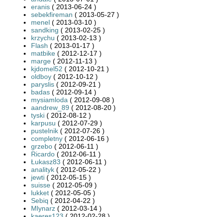
eranis
( 2013-06-24 )
sebekfireman
( 2013-05-27 )
menel
( 2013-03-10 )
sandking
( 2013-02-25 )
krzychu
( 2013-02-13 )
Flash
( 2013-01-17 )
matbike
( 2012-12-17 )
marge
( 2012-11-13 )
kjdomel52
( 2012-10-21 )
oldboy
( 2012-10-12 )
paryslis
( 2012-09-21 )
badas
( 2012-09-14 )
mysiamloda
( 2012-09-08 )
aandrew_89
( 2012-08-20 )
tyski
( 2012-08-12 )
karpusu
( 2012-07-29 )
pustelnik
( 2012-07-26 )
completny
( 2012-06-16 )
grzebo
( 2012-06-11 )
Ricardo
( 2012-06-11 )
Łukasz83
( 2012-06-11 )
analityk
( 2012-05-22 )
jewti
( 2012-05-15 )
suisse
( 2012-05-09 )
lukket
( 2012-05-05 )
Sebiq
( 2012-04-22 )
Mlynarz
( 2012-03-14 )
kaeres123
( 2012-02-28 )