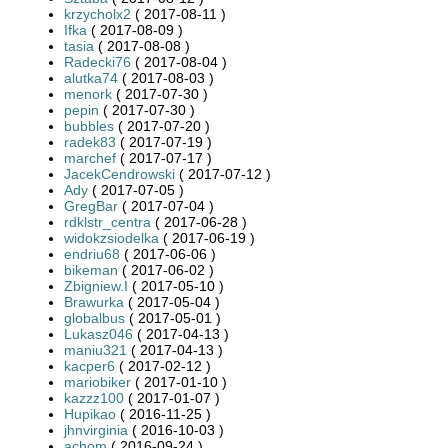
krzycholx2
( 2017-08-11 )
Ifka
( 2017-08-09 )
tasia
( 2017-08-08 )
Radecki76
( 2017-08-04 )
alutka74
( 2017-08-03 )
menork
( 2017-07-30 )
pepin
( 2017-07-30 )
bubbles
( 2017-07-20 )
radek83
( 2017-07-19 )
marchef
( 2017-07-17 )
JacekCendrowski
( 2017-07-12 )
Ady
( 2017-07-05 )
GregBar
( 2017-07-04 )
rdklstr_centra
( 2017-06-28 )
widokzsiodelka
( 2017-06-19 )
endriu68
( 2017-06-06 )
bikeman
( 2017-06-02 )
Zbigniew.I
( 2017-05-10 )
Brawurka
( 2017-05-04 )
globalbus
( 2017-05-01 )
Lukasz046
( 2017-04-13 )
maniu321
( 2017-04-13 )
kacper6
( 2017-02-12 )
mariobiker
( 2017-01-10 )
kazzz100
( 2017-01-07 )
Hupikao
( 2016-11-25 )
jhnvirginia
( 2016-10-03 )
achom
( 2016-09-24 )