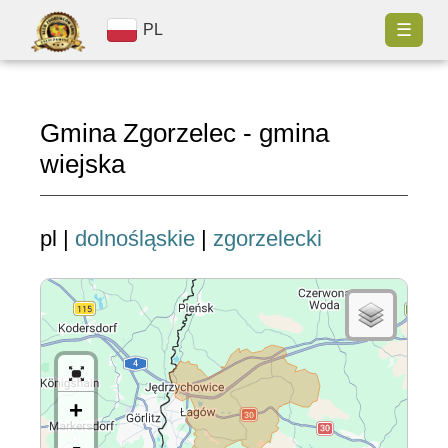
☰
PL
Gmina Zgorzelec - gmina
wiejska
pl |
dolnośląskie
|
zgorzelecki
+
-