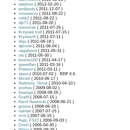
staahoo
( 2012-02-20 )
podjazdy
( 2011-12-07 )
mnowaczy
( 2011-08-22 )
robb2
( 2011-08-22 )
djk71
( 2011-08-20 )
memorek
( 2011-07-25 )
Krzysiek troll
( 2011-07-15 )
KrystianK
( 2011-07-11 )
diqu
( 2011-06-18 )
djtronik
( 2011-06-04 )
vagabond
( 2011-05-31 )
olo
( 2011-05-30 )
kosma100
( 2011-04-17 )
speedfan
( 2011-03-16 )
Polsson
( 2011-03-11 )
skaut
( 2010-07-02 ) : RDP II.6.
Miciek
( 2010-06-17 )
Radosny_Smok
( 2010-04-10 )
yoohas
( 2009-08-02 )
bwanga
( 2008-08-25 )
GrafA
( 2008-07-15 )
Karol Nawrocki
( 2008-06-21 )
grzess
( 2008-06-20 )
nahtah
( 2007-07-15 )
m+k
( 2007-06-15 )
Kapi_FS22
( 2006-09-03 )
Orion
( 2006-04-30 )
Wigor
( 2005-09-25 )