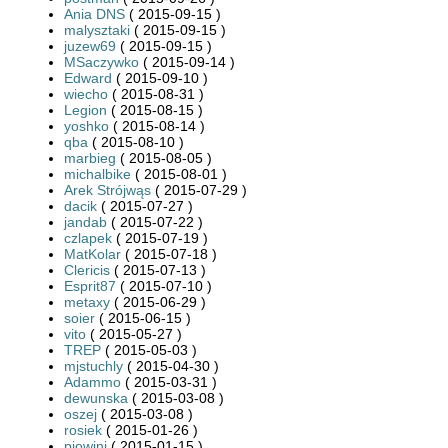
Ania DNS
( 2015-09-15 )
malysztaki
( 2015-09-15 )
juzew69
( 2015-09-15 )
MSaczywko
( 2015-09-14 )
Edward
( 2015-09-10 )
wiecho
( 2015-08-31 )
Legion
( 2015-08-15 )
yoshko
( 2015-08-14 )
qba
( 2015-08-10 )
marbieg
( 2015-08-05 )
michalbike
( 2015-08-01 )
Arek Strójwąs
( 2015-07-29 )
dacik
( 2015-07-27 )
jandab
( 2015-07-22 )
czlapek
( 2015-07-19 )
MatKolar
( 2015-07-18 )
Clericis
( 2015-07-13 )
Esprit87
( 2015-07-10 )
metaxy
( 2015-06-29 )
soier
( 2015-06-15 )
vito
( 2015-05-27 )
TREP
( 2015-05-03 )
mjstuchly
( 2015-04-30 )
Adammo
( 2015-03-31 )
dewunska
( 2015-03-08 )
oszej
( 2015-03-08 )
rosiek
( 2015-01-26 )
piowini
( 2015-01-15 )