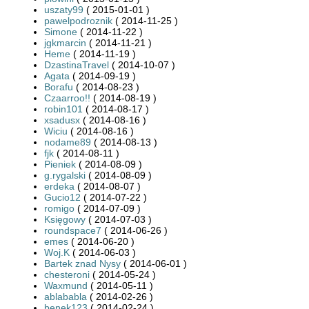
uszaty99
( 2015-01-01 )
pawelpodroznik
( 2014-11-25 )
Simone
( 2014-11-22 )
jgkmarcin
( 2014-11-21 )
Heme
( 2014-11-19 )
DzastinaTravel
( 2014-10-07 )
Agata
( 2014-09-19 )
Borafu
( 2014-08-23 )
Czaarroo!!
( 2014-08-19 )
robin101
( 2014-08-17 )
xsadusx
( 2014-08-16 )
Wiciu
( 2014-08-16 )
nodame89
( 2014-08-13 )
fjk
( 2014-08-11 )
Pieniek
( 2014-08-09 )
g.rygalski
( 2014-08-09 )
erdeka
( 2014-08-07 )
Gucio12
( 2014-07-22 )
romigo
( 2014-07-09 )
Księgowy
( 2014-07-03 )
roundspace7
( 2014-06-26 )
emes
( 2014-06-20 )
Woj.K
( 2014-06-03 )
Bartek znad Nysy
( 2014-06-01 )
chesteroni
( 2014-05-24 )
Waxmund
( 2014-05-11 )
ablababla
( 2014-02-26 )
benek123
( 2014-02-24 )