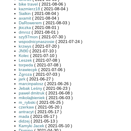
bike travel
( 2021-08-06 )
kazmierz18
( 2021-08-04 )
Sialkin
( 2021-08-04 )
axamit
( 2021-08-04 )
DaRowerem
( 2021-08-03 )
jkiczka
( 2021-08-01 )
dmroz
( 2021-08-01 )
szy97mon
( 2021-07-30 )
wspodnicynaszosie
( 2021-07-24 )
krzwys
( 2021-07-20 )
JN90
( 2021-07-10 )
Kolec
( 2021-07-10 )
Leszek
( 2021-07-08 )
torpeda
( 2021-07-08 )
krawiecpk
( 2021-07-06 )
Zgroza
( 2021-07-03 )
jark
( 2021-06-27 )
marcinpalosz
( 2021-06-26 )
Jebak Leśny
( 2021-06-23 )
paweł dmitruk
( 2021-06-08 )
mikolajbieniek
( 2021-06-03 )
m_rybski
( 2021-05-25 )
czerkaw
( 2021-05-20 )
antracyt
( 2021-05-17 )
mada
( 2021-05-17 )
didzej
( 2021-05-13 )
Kamyki Jacek
( 2021-05-10 )
Domino
( 2021-04-30 )