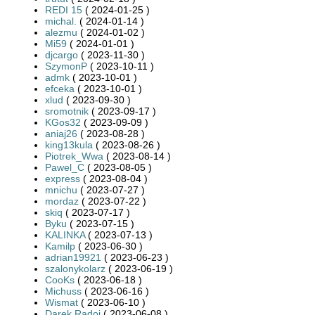
REDI 15
( 2024-01-25 )
michal.
( 2024-01-14 )
alezmu
( 2024-01-02 )
Mi59
( 2024-01-01 )
djcargo
( 2023-11-30 )
SzymonP
( 2023-10-11 )
admk
( 2023-10-01 )
efceka
( 2023-10-01 )
xlud
( 2023-09-30 )
sromotnik
( 2023-09-17 )
KGos32
( 2023-09-09 )
aniaj26
( 2023-08-28 )
king13kula
( 2023-08-26 )
Piotrek_Wwa
( 2023-08-14 )
Pawel_C
( 2023-08-05 )
express
( 2023-08-04 )
mnichu
( 2023-07-27 )
mordaz
( 2023-07-22 )
skiq
( 2023-07-17 )
Byku
( 2023-07-15 )
KALINKA
( 2023-07-13 )
Kamilp
( 2023-06-30 )
adrian19921
( 2023-06-23 )
szalonykolarz
( 2023-06-19 )
CooKs
( 2023-06-18 )
Michuss
( 2023-06-16 )
Wismat
( 2023-06-10 )
Darek Radoj
( 2023-06-08 )