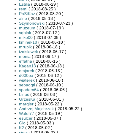
Estilia
( 2018-08-29 )
remi
( 2018-08-25 )
PaStKaz
( 2018-08-20 )
alne
( 2018-08-18 )
Szymonowski
( 2018-07-23 )
muzeum
( 2018-07-19 )
sqblak
( 2018-07-12 )
miko00
( 2018-07-08 )
kminek18
( 2018-06-18 )
mrupik
( 2018-06-18 )
izaisławek
( 2018-06-17 )
monia
( 2018-06-17 )
effatha
( 2018-06-15 )
Kagan13
( 2018-06-13 )
emjarek
( 2018-06-13 )
d000pa
( 2018-06-12 )
wiaterek
( 2018-06-10 )
sebaqgti
( 2018-06-10 )
spadam64
( 2018-06-06 )
Linuś
( 2018-06-03 )
GrzesKa
( 2018-06-01 )
margier
( 2018-05-22 )
Andrzej Majchrzak
( 2018-05-22 )
Wafel77
( 2018-05-19 )
esulcer
( 2018-05-07 )
Gio
( 2018-05-03 )
K2
( 2018-05-02 )
sierra
( 2018-05-02 )