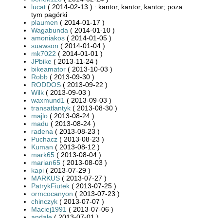
lucat
( 2014-02-13 ) : kantor, kantor, kantor; poza
tym pagórki
plaumen
( 2014-01-17 )
Wagabunda
( 2014-01-10 )
amoniakos
( 2014-01-05 )
suawson
( 2014-01-04 )
mk7022
( 2014-01-01 )
JPbike
( 2013-11-24 )
bikeamator
( 2013-10-03 )
Robb
( 2013-09-30 )
RODDOS
( 2013-09-22 )
Wilk
( 2013-09-03 )
waxmund1
( 2013-09-03 )
transatlantyk
( 2013-08-30 )
majlo
( 2013-08-24 )
madu
( 2013-08-24 )
radena
( 2013-08-23 )
Puchacz
( 2013-08-23 )
Kuman
( 2013-08-12 )
mark65
( 2013-08-04 )
marian65
( 2013-08-03 )
kapi
( 2013-07-29 )
MARKUS
( 2013-07-27 )
PatrykFiutek
( 2013-07-25 )
ormcocanyon
( 2013-07-23 )
chinczyk
( 2013-07-07 )
Maciej1991
( 2013-07-06 )
andale
( 2013-07-01 )