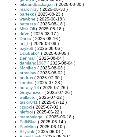
bikeandbackagain
( 2025-08-30 )
marcinrzy
( 2025-08-30 )
bartekk
( 2025-08-23 )
wawbne
( 2025-08-18 )
nattasza
( 2025-08-18 )
MisiuOli
( 2025-08-18 )
daVe
( 2025-08-17 )
Darku
( 2025-08-16 )
art_b
( 2025-08-08 )
bzyk69
( 2025-08-06 )
Dziobakc4
( 2025-08-05 )
zienmar
( 2025-08-04 )
damiano1987
( 2025-08-04 )
Monikao
( 2025-08-03 )
armalaw
( 2025-08-02 )
pedros
( 2025-07-30 )
kambis
( 2025-07-28 )
horacy 13
( 2025-07-26 )
Grayanswer
( 2025-07-26 )
wallace.
( 2025-07-22 )
tasior041
( 2025-07-12 )
czupki
( 2025-07-02 )
nieftrol
( 2025-06-22 )
mambalaga_
( 2025-06-18 )
PaffiBlue
( 2025-06-14 )
PanMiro
( 2025-06-10 )
Szyciak
( 2025-06-01 )
PawelJanik
( 2025-05-30 )