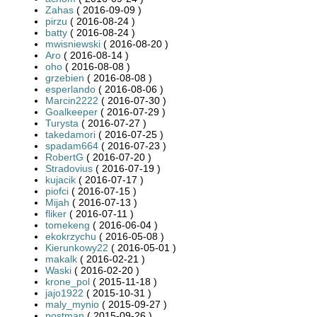
Zahas
( 2016-09-09 )
pirzu
( 2016-08-24 )
batty
( 2016-08-24 )
mwisniewski
( 2016-08-20 )
Aro
( 2016-08-14 )
oho
( 2016-08-08 )
grzebien
( 2016-08-08 )
esperlando
( 2016-08-06 )
Marcin2222
( 2016-07-30 )
Goalkeeper
( 2016-07-29 )
Turysta
( 2016-07-27 )
takedamori
( 2016-07-25 )
spadam664
( 2016-07-23 )
RobertG
( 2016-07-20 )
Stradovius
( 2016-07-19 )
kujacik
( 2016-07-17 )
piofci
( 2016-07-15 )
Mijah
( 2016-07-13 )
fliker
( 2016-07-11 )
tomekeng
( 2016-06-04 )
ekokrzychu
( 2016-05-08 )
Kierunkowy22
( 2016-05-01 )
makalk
( 2016-02-21 )
Waski
( 2016-02-20 )
krone_pol
( 2015-11-18 )
jajo1922
( 2015-10-31 )
maly_mynio
( 2015-09-27 )
postman
( 2015-09-26 )