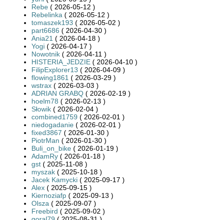
Rebe
( 2026-05-12 )
Rebelinka
( 2026-05-12 )
tomaszek193
( 2026-05-02 )
part6686
( 2026-04-30 )
Ania21
( 2026-04-18 )
Yogi
( 2026-04-17 )
Nowotnik
( 2026-04-11 )
HISTERIA_JEDZIE
( 2026-04-10 )
FilipExplorer13
( 2026-04-09 )
flowing1861
( 2026-03-29 )
wstrax
( 2026-03-03 )
ADRIAN GRABQ
( 2026-02-19 )
hoelm78
( 2026-02-13 )
Słowik
( 2026-02-04 )
combined1759
( 2026-02-01 )
niedogadanie
( 2026-02-01 )
fixed3867
( 2026-01-30 )
PiotrMan
( 2026-01-30 )
Buli_on_bike
( 2026-01-19 )
AdamRy
( 2026-01-18 )
gst
( 2025-11-08 )
myszak
( 2025-10-18 )
Jacek Kamycki
( 2025-09-17 )
Alex
( 2025-09-15 )
Kiernoziafp
( 2025-09-13 )
Olsza
( 2025-09-07 )
Freebird
( 2025-09-02 )
goral79
( 2025-08-31 )