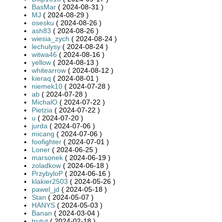
BasMar
( 2024-08-31 )
MJ
( 2024-08-29 )
osesku
( 2024-08-26 )
ash83
( 2024-08-26 )
wiesia_zych
( 2024-08-24 )
lechulysy
( 2024-08-24 )
witwa46
( 2024-08-16 )
yellow
( 2024-08-13 )
whitearrow
( 2024-08-12 )
kieraq
( 2024-08-01 )
niemek10
( 2024-07-28 )
ab
( 2024-07-28 )
MichalO
( 2024-07-22 )
Pietzia
( 2024-07-22 )
u
( 2024-07-20 )
jurda
( 2024-07-06 )
micang
( 2024-07-06 )
foofighter
( 2024-07-01 )
Loner
( 2024-06-25 )
marsonek
( 2024-06-19 )
zoladkow
( 2024-06-18 )
PrzybyloP
( 2024-06-16 )
klakier2503
( 2024-05-26 )
pawel_jd
( 2024-05-18 )
Stan
( 2024-05-07 )
HANYS
( 2024-05-03 )
Banan
( 2024-03-04 )
trutut
( 2024-02-18 )