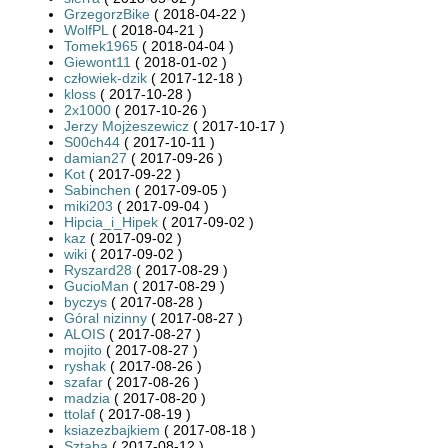
GrzegorzBike
( 2018-04-22 )
WolfPL
( 2018-04-21 )
Tomek1965
( 2018-04-04 )
Giewont11
( 2018-01-02 )
człowiek-dzik
( 2017-12-18 )
kloss
( 2017-10-28 )
2x1000
( 2017-10-26 )
Jerzy Mojżeszewicz
( 2017-10-17 )
S00ch44
( 2017-10-11 )
damian27
( 2017-09-26 )
Kot
( 2017-09-22 )
Sabinchen
( 2017-09-05 )
miki203
( 2017-09-04 )
Hipcia_i_Hipek
( 2017-09-02 )
kaz
( 2017-09-02 )
wiki
( 2017-09-02 )
Ryszard28
( 2017-08-29 )
GucioMan
( 2017-08-29 )
byczys
( 2017-08-28 )
Góral nizinny
( 2017-08-27 )
ALOIS
( 2017-08-27 )
mojito
( 2017-08-27 )
ryshak
( 2017-08-26 )
szafar
( 2017-08-26 )
madzia
( 2017-08-20 )
ttolaf
( 2017-08-19 )
ksiazezbajkiem
( 2017-08-18 )
Sztaba
( 2017-08-12 )