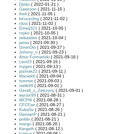
Djoko
( 2022-01-21 )
Gawroon
( 2021-11-15 )
theli
( 2021-11-05 )
birucycling
( 2021-11-02 )
rdza
( 2021-11-02 )
Emeq321
( 2021-10-05 )
royko
( 2021-10-05 )
sebastien
( 2021-10-04 )
jassa
( 2021-09-30 )
GminOlo
( 2021-09-27 )
Johnny_n
( 2021-09-23 )
Artur Furmański
( 2021-09-16 )
Levi23
( 2021-09-15 )
mygen
( 2021-09-13 )
pizmak22
( 2021-09-11 )
MaciekK
( 2021-09-04 )
tommie
( 2021-09-03 )
zielik99
( 2021-09-01 )
Geralt_z_Zelczyny
( 2021-09-01 )
wycior99
( 2021-08-31 )
MCPIK
( 2021-08-28 )
CFCFan
( 2021-08-27 )
KubaSz
( 2021-08-26 )
DamianP
( 2021-08-21 )
poldix
( 2021-08-21 )
margo
( 2021-08-20 )
Kargeth
( 2021-08-12 )
luntrus
( 2021-08-06 )