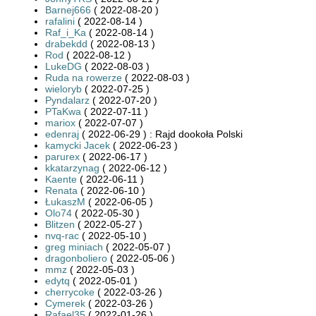
Barnej666
( 2022-08-20 )
rafalini
( 2022-08-14 )
Raf_i_Ka
( 2022-08-14 )
drabekdd
( 2022-08-13 )
Rod
( 2022-08-12 )
LukeDG
( 2022-08-03 )
Ruda na rowerze
( 2022-08-03 )
wieloryb
( 2022-07-25 )
Pyndalarz
( 2022-07-20 )
PTaKwa
( 2022-07-11 )
mariox
( 2022-07-07 )
edenraj
( 2022-06-29 ) : Rajd dookoła Polski
kamycki Jacek
( 2022-06-23 )
parurex
( 2022-06-17 )
kkatarzynag
( 2022-06-12 )
Kaente
( 2022-06-11 )
Renata
( 2022-06-10 )
ŁukaszM
( 2022-06-05 )
Olo74
( 2022-05-30 )
Blitzen
( 2022-05-27 )
nvq-rac
( 2022-05-10 )
greg miniach
( 2022-05-07 )
dragonboliero
( 2022-05-06 )
mmz
( 2022-05-03 )
edytq
( 2022-05-01 )
cherrycoke
( 2022-03-26 )
Cymerek
( 2022-03-26 )
Rafael35
( 2022-01-26 )