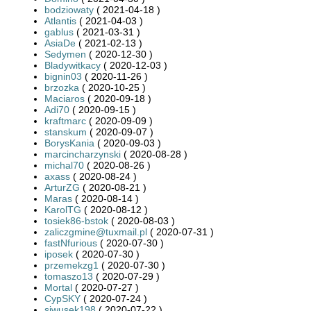
bodziowaty
( 2021-04-18 )
Atlantis
( 2021-04-03 )
gablus
( 2021-03-31 )
AsiaDe
( 2021-02-13 )
Sedymen
( 2020-12-30 )
Bladywitkacy
( 2020-12-03 )
bignin03
( 2020-11-26 )
brzozka
( 2020-10-25 )
Maciaros
( 2020-09-18 )
Adi70
( 2020-09-15 )
kraftmarc
( 2020-09-09 )
stanskum
( 2020-09-07 )
BorysKania
( 2020-09-03 )
marcincharzynski
( 2020-08-28 )
michal70
( 2020-08-26 )
axass
( 2020-08-24 )
ArturZG
( 2020-08-21 )
Maras
( 2020-08-14 )
KarolTG
( 2020-08-12 )
tosiek86-bstok
( 2020-08-03 )
zaliczgmine@tuxmail.pl
( 2020-07-31 )
fastNfurious
( 2020-07-30 )
iposek
( 2020-07-30 )
przemekzg1
( 2020-07-30 )
tomaszo13
( 2020-07-29 )
Mortal
( 2020-07-27 )
CypSKY
( 2020-07-24 )
siwusek198
( 2020-07-22 )