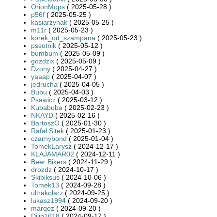
OrionMops
( 2025-05-28 )
p56f
( 2025-05-25 )
kasiarzynak
( 2025-05-25 )
m11r
( 2025-05-23 )
korek_od_szampana
( 2025-05-23 )
pssotnik
( 2025-05-12 )
bumbum
( 2025-05-09 )
gozdzix
( 2025-05-09 )
Dzony
( 2025-04-27 )
yaaap
( 2025-04-07 )
jedrucha
( 2025-04-05 )
Bubu
( 2025-04-03 )
Psawicz
( 2025-03-12 )
Kubabuba
( 2025-02-23 )
NKAYD
( 2025-02-16 )
BartoszO
( 2025-01-30 )
Rafał Sitek
( 2025-01-23 )
czarnybond
( 2025-01-04 )
TomekLarysz
( 2024-12-17 )
KLAJAMAR02
( 2024-12-11 )
Beer Bikers
( 2024-11-29 )
drozdz
( 2024-10-17 )
Skibiksus
( 2024-10-06 )
Tomek13
( 2024-09-28 )
ultrakolarz
( 2024-09-25 )
lukasz1994
( 2024-09-20 )
marqoz
( 2024-09-20 )
Dilip1618
( 2024-09-17 )