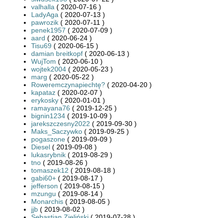
valhalla
( 2020-07-16 )
LadyAga
( 2020-07-13 )
pawrozik
( 2020-07-11 )
penek1957
( 2020-07-09 )
aard
( 2020-06-24 )
Tisu69
( 2020-06-15 )
damian breitkopf
( 2020-06-13 )
WujTom
( 2020-06-10 )
wojtek2004
( 2020-05-23 )
marg
( 2020-05-22 )
Roweremczynapiechtę?
( 2020-04-20 )
kapataz
( 2020-02-07 )
erykosky
( 2020-01-01 )
ramayana76
( 2019-12-25 )
bignin1234
( 2019-10-09 )
jarekszczesny2022
( 2019-09-30 )
Maks_Saczywko
( 2019-09-25 )
pogaszone
( 2019-09-09 )
Diesel
( 2019-09-08 )
lukasrybnik
( 2019-08-29 )
tno
( 2019-08-26 )
tomaszek12
( 2019-08-18 )
gabi60+
( 2019-08-17 )
jefferson
( 2019-08-15 )
mzungu
( 2019-08-14 )
Monarchis
( 2019-08-05 )
jjb
( 2019-08-02 )
Sebastian Zieliński
( 2019-07-28 )