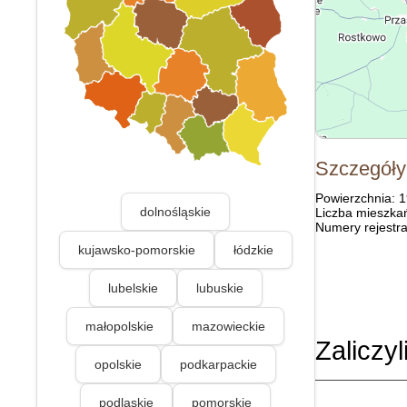
Szczegóły
Powierzchnia: 
dolnośląskie
Liczba mieszka
Numery rejestra
kujawsko-pomorskie
łódzkie
lubelskie
lubuskie
małopolskie
mazowieckie
Zaliczyl
opolskie
podkarpackie
podlaskie
pomorskie