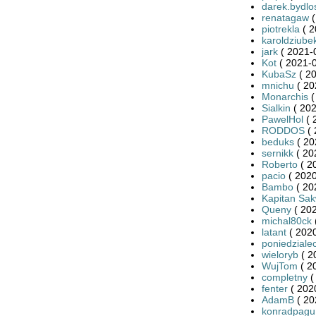
darek.bydlo
renatagaw
(
piotrekla
( 2
karoldziube
jark
( 2021-
Kot
( 2021-0
KubaSz
( 20
mnichu
( 20
Monarchis
(
Sialkin
( 202
PawelHol
( 
RODDOS
( 
beduks
( 20
sernikk
( 20
Roberto
( 2
pacio
( 2020
Bambo
( 20
Kapitan Sa
Queny
( 202
michal80ck
latant
( 2020
poniedziale
wieloryb
( 2
WujTom
( 2
completny
(
fenter
( 202
AdamB
( 20
konradpagu