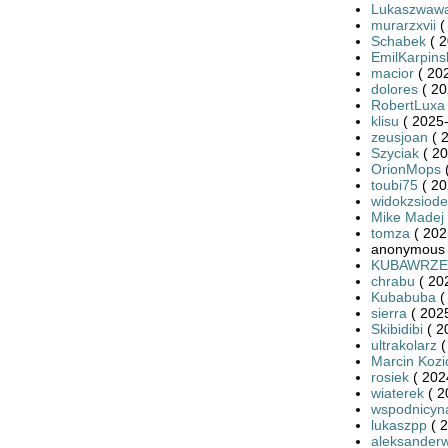
Lukaszwaw
murarzxvii
(
Schabek
( 2
EmilKarpins
macior
( 20
dolores
( 20
RobertLuxa
klisu
( 2025-
zeusjoan
( 
Szyciak
( 20
OrionMops
(
toubi75
( 20
widokzsiode
Mike Madej
tomza
( 202
anonymous 
KUBAWRZE
chrabu
( 20
Kubabuba
(
sierra
( 2025
Skibidibi
( 2
ultrakolarz
(
Marcin Kozi
rosiek
( 202
wiaterek
( 2
wspodnicyn
lukaszpp
( 2
aleksander