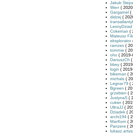
Jakub Stepa
Werr
( 2020
Gargamel
( 
didzej
( 202
transatlanty
LesnyDziad
Cokeman
( 
Mateusz Fili
eksplorator
ramzes
( 20
tommie
( 20
oho
( 2019-
DariuszCh
(
bbey
( 2019
login
( 2019
bikeman
( 2
michals
( 20
Legnar79
( 
Bgreen
( 20
grzebien
( 2
JustynaS
( 
cukier
( 201
UltraJJ
( 20
Dziadek
( 2
archi194
( 2
MarKom
( 2
Panzere
( 2
lukasz.arty