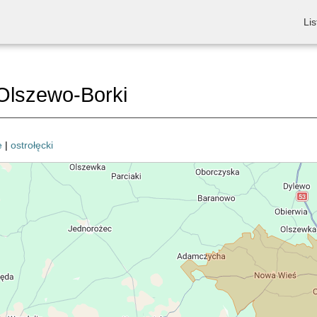
Lis
Olszewo-Borki
e
|
ostrołęcki