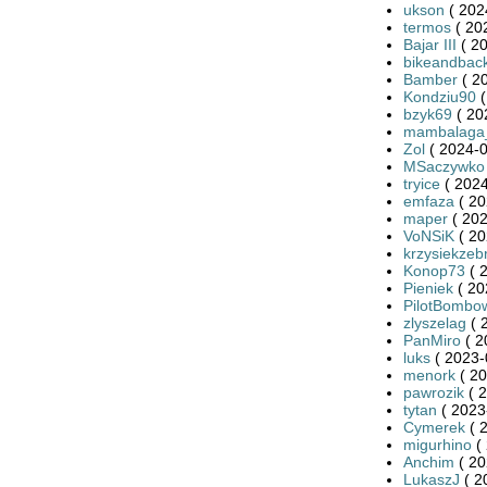
ukson
( 202
termos
( 20
Bajar III
( 20
bikeandbac
Bamber
( 2
Kondziu90
(
bzyk69
( 20
mambalaga
Zol
( 2024-0
MSaczywko
tryice
( 2024
emfaza
( 20
maper
( 202
VoNSiK
( 20
krzysiekzeb
Konop73
( 
Pieniek
( 20
PilotBombo
zlyszelag
( 
PanMiro
( 2
luks
( 2023-
menork
( 20
pawrozik
( 2
tytan
( 2023
Cymerek
( 
migurhino
( 
Anchim
( 20
LukaszJ
( 2