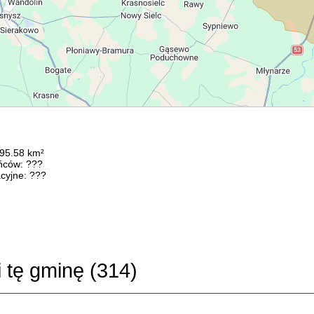
195.58 km²
ńców: ???
cyjne: ???
i tę gminę (
314
)