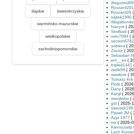
disguised6
Ryszard201
śląskie
świetokrzyskie
Ryszard28
(
sajtek1990
(
Wagabunda
warmińsko-mazurskie
hiacynt
( 20
Sindbad
( 2
wielkopolskie
velo7084
( 
section6782
sobiera
( 20
zachodniopomorskie
Zecior
( 202
Sebastian 
em__es
( 2
tripled1441
zielik99
( 20
wawbne
( 2
Tomasz Krk
Piotti
( 2026
Dany
( 2026
Karql
( 2026
wwojtekw
( 
gst
( 2025-1
siwusek198
Paweł JM
( 
Azja 1977
( 
nix
( 2025-0
Kiernoziafp
Lech Kome