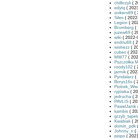
chilliczyli
( 2
edytq
( 2023
snikers89
( 
Siles
( 2022
Legion
( 202
Bromberg
( 
juzew69
( 2
wiki
( 2022-
endriu68
( 2
wishezz
( 2
cubeo
( 202
MW77
( 202
Pszczółka M
roody102
( 
jarmik
( 202
Pyndalarz
( 
Borys16s
( 
Piotrek_Ww
ryjówka
( 20
jedrucha
( 2
PAVLIS
( 20
PawelJanik
kambis
( 20
grzyb_tape
Kwabiak
( 2
domin_pdk
(
Johnny_n
( 
piopo
( 2021