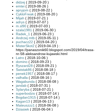
didzej
( 2019-09-20 )
emtei
( 2019-08-26 )
apryjom
( 2019-08-22 )
CykloFreak
( 2019-08-20 )
Mijah
( 2019-07-21 )
adrys
( 2019-07-07 )
m.sl90
( 2019-07-03 )
szala1981
( 2019-06-30 )
Radek_1
( 2019-06-23 )
Andrzej mtb
( 2019-05-11 )
puchacz22
( 2019-04-20 )
MisterSkot2
( 2019-04-19 ) :
https://panaszonik60.blogspot.com/2019/04/trasa-
nr-58-aleksandrow-kujawski.html
Latro
( 2018-10-06 )
domino
( 2018-09-23 )
Ryszard28
( 2018-09-21 )
Świstak86
( 2018-08-18 )
penek1957
( 2018-08-17 )
valhalla
( 2018-08-16 )
Wagabunda
( 2018-08-08 )
jandab
( 2018-07-31 )
Sylaryba
( 2018-07-21 )
superbodzio
( 2018-07-14 )
Bogdan1915
( 2018-07-14 )
Kagan13
( 2018-06-13 )
Mateuszzz1
( 2018-06-08 )
Dziasiek
( 2018-06-04 )