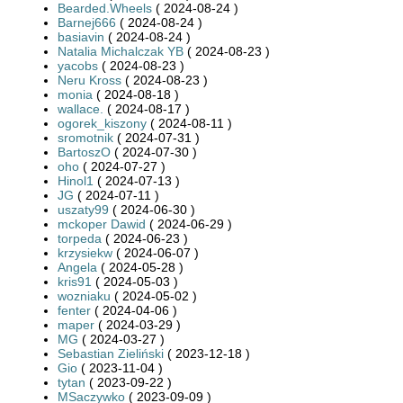
Bearded.Wheels
( 2024-08-24 )
Barnej666
( 2024-08-24 )
basiavin
( 2024-08-24 )
Natalia Michalczak YB
( 2024-08-23 )
yacobs
( 2024-08-23 )
Neru Kross
( 2024-08-23 )
monia
( 2024-08-18 )
wallace.
( 2024-08-17 )
ogorek_kiszony
( 2024-08-11 )
sromotnik
( 2024-07-31 )
BartoszO
( 2024-07-30 )
oho
( 2024-07-27 )
Hinol1
( 2024-07-13 )
JG
( 2024-07-11 )
uszaty99
( 2024-06-30 )
mckoper Dawid
( 2024-06-29 )
torpeda
( 2024-06-23 )
krzysiekw
( 2024-06-07 )
Angela
( 2024-05-28 )
kris91
( 2024-05-03 )
wozniaku
( 2024-05-02 )
fenter
( 2024-04-06 )
maper
( 2024-03-29 )
MG
( 2024-03-27 )
Sebastian Zieliński
( 2023-12-18 )
Gio
( 2023-11-04 )
tytan
( 2023-09-22 )
MSaczywko
( 2023-09-09 )