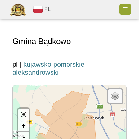
☰
PL
Gmina Bądkowo
pl |
kujawsko-pomorskie
|
aleksandrowski
+
-