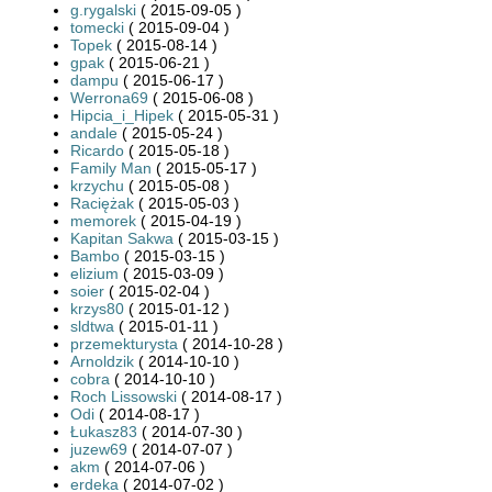
g.rygalski
( 2015-09-05 )
tomecki
( 2015-09-04 )
Topek
( 2015-08-14 )
gpak
( 2015-06-21 )
dampu
( 2015-06-17 )
Werrona69
( 2015-06-08 )
Hipcia_i_Hipek
( 2015-05-31 )
andale
( 2015-05-24 )
Ricardo
( 2015-05-18 )
Family Man
( 2015-05-17 )
krzychu
( 2015-05-08 )
Raciężak
( 2015-05-03 )
memorek
( 2015-04-19 )
Kapitan Sakwa
( 2015-03-15 )
Bambo
( 2015-03-15 )
elizium
( 2015-03-09 )
soier
( 2015-02-04 )
krzys80
( 2015-01-12 )
sldtwa
( 2015-01-11 )
przemekturysta
( 2014-10-28 )
Arnoldzik
( 2014-10-10 )
cobra
( 2014-10-10 )
Roch Lissowski
( 2014-08-17 )
Odi
( 2014-08-17 )
Łukasz83
( 2014-07-30 )
juzew69
( 2014-07-07 )
akm
( 2014-07-06 )
erdeka
( 2014-07-02 )