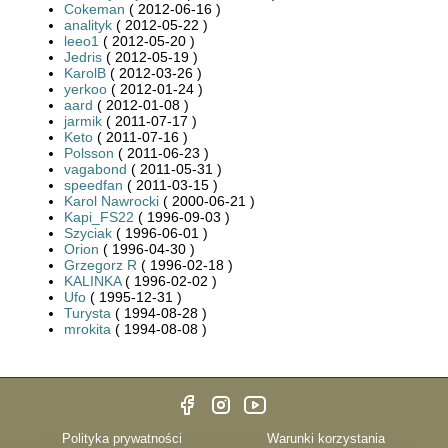
Cokeman
( 2012-06-16 )
analityk
( 2012-05-22 )
leeo1
( 2012-05-20 )
Jedris
( 2012-05-19 )
KarolB
( 2012-03-26 )
yerkoo
( 2012-01-24 )
aard
( 2012-01-08 )
jarmik
( 2011-07-17 )
Keto
( 2011-07-16 )
Polsson
( 2011-06-23 )
vagabond
( 2011-05-31 )
speedfan
( 2011-03-15 )
Karol Nawrocki
( 2000-06-21 )
Kapi_FS22
( 1996-09-03 )
Szyciak
( 1996-06-01 )
Orion
( 1996-04-30 )
Grzegorz R
( 1996-02-18 )
KALINKA
( 1996-02-02 )
Ufo
( 1995-12-31 )
Turysta
( 1994-08-28 )
mrokita
( 1994-08-08 )
Polityka prywatności
Warunki korzystania