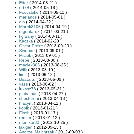
Eder
( 2014-05-21 )
ert79
( 2014-05-18 )
Focusbike
( 2014-05-11 )
marianos
( 2014-05-01 )
olo
( 2014-04-22 )
Marek3105
( 2014-04-19 )
mgontarek
( 2014-03-21 )
kgrzany
( 2014-03-11 )
Kaczka
( 2014-02-20 )
Oscar Freire
( 2013-09-20 )
Sindbad
( 2013-09-01 )
Miciek
( 2013-09-01 )
Rebe
( 2013-08-30 )
maciek306
( 2013-08-25 )
Wilk
( 2013-08-10 )
limit
( 2013-06-13 )
Beata.S.
( 2013-06-09 )
yass
( 2013-06-02 )
lukasz78
( 2013-05-31 )
globalbus
( 2013-04-27 )
chesteroni
( 2013-04-13 )
hiacynt
( 2013-04-11 )
kobik
( 2013-01-21 )
Flash
( 2013-01-17 )
renifer
( 2013-01-12 )
monikar80
( 2012-10-25 )
laxigen
( 2012-09-13 )
Andrzej Majchrzak
( 2012-09-03 )