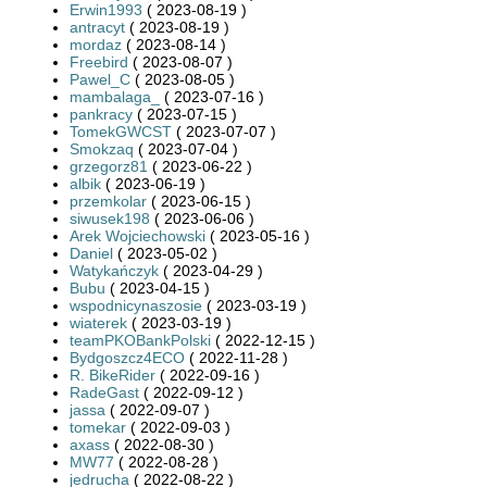
Erwin1993
( 2023-08-19 )
antracyt
( 2023-08-19 )
mordaz
( 2023-08-14 )
Freebird
( 2023-08-07 )
Pawel_C
( 2023-08-05 )
mambalaga_
( 2023-07-16 )
pankracy
( 2023-07-15 )
TomekGWCST
( 2023-07-07 )
Smokzaq
( 2023-07-04 )
grzegorz81
( 2023-06-22 )
albik
( 2023-06-19 )
przemkolar
( 2023-06-15 )
siwusek198
( 2023-06-06 )
Arek Wojciechowski
( 2023-05-16 )
Daniel
( 2023-05-02 )
Watykańczyk
( 2023-04-29 )
Bubu
( 2023-04-15 )
wspodnicynaszosie
( 2023-03-19 )
wiaterek
( 2023-03-19 )
teamPKOBankPolski
( 2022-12-15 )
Bydgoszcz4ECO
( 2022-11-28 )
R. BikeRider
( 2022-09-16 )
RadeGast
( 2022-09-12 )
jassa
( 2022-09-07 )
tomekar
( 2022-09-03 )
axass
( 2022-08-30 )
MW77
( 2022-08-28 )
jedrucha
( 2022-08-22 )