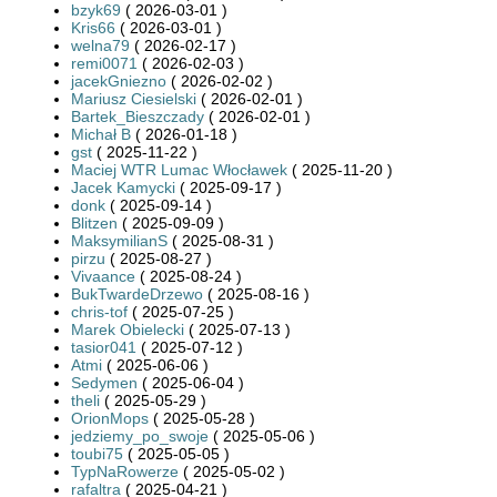
bzyk69
( 2026-03-01 )
Kris66
( 2026-03-01 )
welna79
( 2026-02-17 )
remi0071
( 2026-02-03 )
jacekGniezno
( 2026-02-02 )
Mariusz Ciesielski
( 2026-02-01 )
Bartek_Bieszczady
( 2026-02-01 )
Michał B
( 2026-01-18 )
gst
( 2025-11-22 )
Maciej WTR Lumac Włocławek
( 2025-11-20 )
Jacek Kamycki
( 2025-09-17 )
donk
( 2025-09-14 )
Blitzen
( 2025-09-09 )
MaksymilianS
( 2025-08-31 )
pirzu
( 2025-08-27 )
Vivaance
( 2025-08-24 )
BukTwardeDrzewo
( 2025-08-16 )
chris-tof
( 2025-07-25 )
Marek Obielecki
( 2025-07-13 )
tasior041
( 2025-07-12 )
Atmi
( 2025-06-06 )
Sedymen
( 2025-06-04 )
theli
( 2025-05-29 )
OrionMops
( 2025-05-28 )
jedziemy_po_swoje
( 2025-05-06 )
toubi75
( 2025-05-05 )
TypNaRowerze
( 2025-05-02 )
rafaltra
( 2025-04-21 )