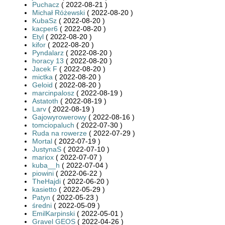
Puchacz
( 2022-08-21 )
Michał Różewski
( 2022-08-20 )
KubaSz
( 2022-08-20 )
kacper6
( 2022-08-20 )
Etyl
( 2022-08-20 )
kifor
( 2022-08-20 )
Pyndalarz
( 2022-08-20 )
horacy 13
( 2022-08-20 )
Jacek F
( 2022-08-20 )
mictka
( 2022-08-20 )
Geloid
( 2022-08-20 )
marcinpalosz
( 2022-08-19 )
Astatoth
( 2022-08-19 )
Larv
( 2022-08-19 )
Gajowyrowerowy
( 2022-08-16 )
tomciopaluch
( 2022-07-30 )
Ruda na rowerze
( 2022-07-29 )
Mortal
( 2022-07-19 )
JustynaS
( 2022-07-10 )
mariox
( 2022-07-07 )
kuba__h
( 2022-07-04 )
piowini
( 2022-06-22 )
TheHajdi
( 2022-06-20 )
kasietto
( 2022-05-29 )
Patyn
( 2022-05-23 )
średni
( 2022-05-09 )
EmilKarpinski
( 2022-05-01 )
Gravel GEOS
( 2022-04-26 )