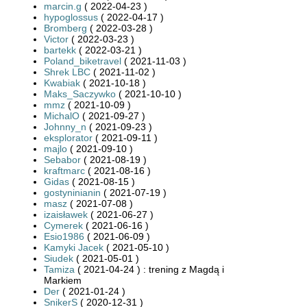
marcin.g
( 2022-04-23 )
hypoglossus
( 2022-04-17 )
Bromberg
( 2022-03-28 )
Victor
( 2022-03-23 )
bartekk
( 2022-03-21 )
Poland_biketravel
( 2021-11-03 )
Shrek LBC
( 2021-11-02 )
Kwabiak
( 2021-10-18 )
Maks_Saczywko
( 2021-10-10 )
mmz
( 2021-10-09 )
MichalO
( 2021-09-27 )
Johnny_n
( 2021-09-23 )
eksplorator
( 2021-09-11 )
majlo
( 2021-09-10 )
Sebabor
( 2021-08-19 )
kraftmarc
( 2021-08-16 )
Gidas
( 2021-08-15 )
gostyninianin
( 2021-07-19 )
masz
( 2021-07-08 )
izaisławek
( 2021-06-27 )
Cymerek
( 2021-06-16 )
Esio1986
( 2021-06-09 )
Kamyki Jacek
( 2021-05-10 )
Siudek
( 2021-05-01 )
Tamiza
( 2021-04-24 ) : trening z Magdą i
Markiem
Der
( 2021-01-24 )
SnikerS
( 2020-12-31 )