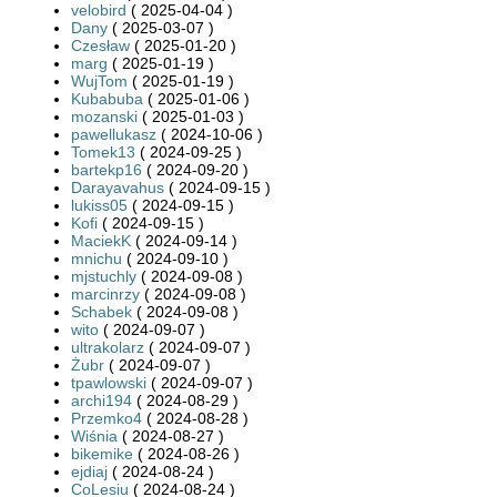
velobird
( 2025-04-04 )
Dany
( 2025-03-07 )
Czesław
( 2025-01-20 )
marg
( 2025-01-19 )
WujTom
( 2025-01-19 )
Kubabuba
( 2025-01-06 )
mozanski
( 2025-01-03 )
pawellukasz
( 2024-10-06 )
Tomek13
( 2024-09-25 )
bartekp16
( 2024-09-20 )
Darayavahus
( 2024-09-15 )
lukiss05
( 2024-09-15 )
Kofi
( 2024-09-15 )
MaciekK
( 2024-09-14 )
mnichu
( 2024-09-10 )
mjstuchly
( 2024-09-08 )
marcinrzy
( 2024-09-08 )
Schabek
( 2024-09-08 )
wito
( 2024-09-07 )
ultrakolarz
( 2024-09-07 )
Żubr
( 2024-09-07 )
tpawlowski
( 2024-09-07 )
archi194
( 2024-08-29 )
Przemko4
( 2024-08-28 )
Wiśnia
( 2024-08-27 )
bikemike
( 2024-08-26 )
ejdiaj
( 2024-08-24 )
CoLesiu
( 2024-08-24 )