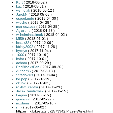
Kurt
( 2018-06-02 )
kaz
( 2018-05-31 )
wsmolak
( 2018-05-12 )
JarekN
( 2018-05-05 )
esperlando
( 2018-04-30 )
wiecho
( 2018-04-28 )
mariusz.esz
( 2018-04-28 )
Aglarond
( 2018-04-23 )
wilhelminaslimak
( 2018-04-02 )
Mi59
( 2018-01-01 )
lesiak82
( 2017-12-09 )
kbialy2002
( 2017-11-28 )
byczys
( 2017-11-04 )
1000
( 2017-10-19 )
kafar
( 2017-10-01 )
achom
( 2017-09-29 )
RedBlacksFan
( 2017-08-20 )
Author85
( 2017-08-13 )
Stradovius
( 2017-08-04 )
lollipop
( 2017-07-19 )
czupki
( 2017-07-02 )
rdklstr_centra
( 2017-06-29 )
JacekCendrowski
( 2017-06-15 )
Legion
( 2017-06-15 )
giovanni
( 2017-05-22 )
mxdanish
( 2017-05-18 )
rmk
( 2017-05-02 ) :
http://rmk.bikestats.pl/1573942,Przez-Wisle.html