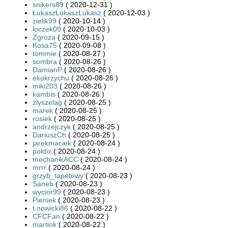
snikers89
( 2020-12-31 )
ŁukaszŁukaszŁukasz
( 2020-12-03 )
zielik99
( 2020-10-14 )
loczek09
( 2020-10-03 )
Zgroza
( 2020-09-15 )
Kosa75
( 2020-09-08 )
tommie
( 2020-08-27 )
sombra
( 2020-08-26 )
DamianP
( 2020-08-26 )
ekokrzychu
( 2020-08-26 )
miki203
( 2020-08-26 )
kambis
( 2020-08-26 )
zlyszelag
( 2020-08-25 )
marek
( 2020-08-25 )
rosiek
( 2020-08-25 )
andrzejczyk
( 2020-08-25 )
DariuszCh
( 2020-08-25 )
jarekmaciek
( 2020-08-24 )
poldix
( 2020-08-24 )
mechanikACC
( 2020-08-24 )
mrrr
( 2020-08-24 )
grzyb_tapetowy
( 2020-08-23 )
Saneb
( 2020-08-23 )
wycior99
( 2020-08-23 )
Pieniek
( 2020-08-23 )
t.nowicki86
( 2020-08-22 )
CFCFan
( 2020-08-22 )
martink
( 2020-08-22 )