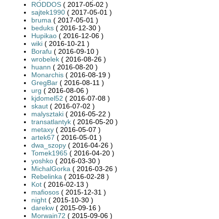
RODDOS
( 2017-05-02 )
sajtek1990
( 2017-05-01 )
bruma
( 2017-05-01 )
beduks
( 2016-12-30 )
Hupikao
( 2016-12-06 )
wiki
( 2016-10-21 )
Borafu
( 2016-09-10 )
wrobelek
( 2016-08-26 )
huann
( 2016-08-20 )
Monarchis
( 2016-08-19 )
GregBar
( 2016-08-11 )
urg
( 2016-08-06 )
kjdomel52
( 2016-07-08 )
skaut
( 2016-07-02 )
malysztaki
( 2016-05-22 )
transatlantyk
( 2016-05-20 )
metaxy
( 2016-05-07 )
artek67
( 2016-05-01 )
dwa_szopy
( 2016-04-26 )
Tomek1965
( 2016-04-20 )
yoshko
( 2016-03-30 )
MichalGorka
( 2016-03-26 )
Rebelinka
( 2016-02-28 )
Kot
( 2016-02-13 )
mafiosos
( 2015-12-31 )
night
( 2015-10-30 )
darekw
( 2015-09-16 )
Morwain72
( 2015-09-06 )