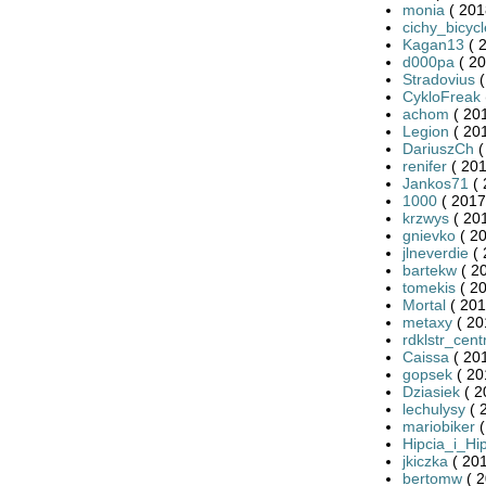
monia
( 201
cichy_bicycl
Kagan13
( 
d000pa
( 20
Stradovius
(
CykloFreak
achom
( 20
Legion
( 20
DariuszCh
(
renifer
( 201
Jankos71
( 
1000
( 2017
krzwys
( 20
gnievko
( 20
jlneverdie
( 
bartekw
( 2
tomekis
( 20
Mortal
( 201
metaxy
( 20
rdklstr_cent
Caissa
( 20
gopsek
( 20
Dziasiek
( 2
lechulysy
( 
mariobiker
(
Hipcia_i_Hi
jkiczka
( 201
bertomw
( 2