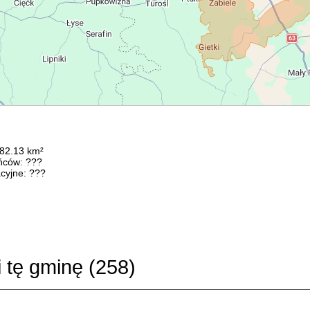
282.13 km²
ńców: ???
cyjne: ???
i tę gminę (
258
)