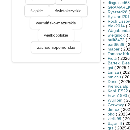
disguised6
GRAMARE
śląskie
świetokrzyskie
Ryszard28
(
Ryszard201
Roch Lissow
warmińsko-mazurskie
Alek2014
( 
Wagabunda
wielkopolskie
wielgibolo
( 
built8472
( 
part6686
( 
zachodniopomorskie
maper
( 202
Tomasz Krk
Piotti
( 2026
Bartek_Bie
gst
( 2025-1
tomza
( 202
mnichu
( 20
Doris
( 2025
Kiernoziafp
Kapi_FS22
(
Erwin1993
(
WujTom
( 2
Gerwazy
( 2
dmroz
( 202
oho
( 2025-
zielik99
( 20
Bajar III
( 20
qrs
( 2025-0