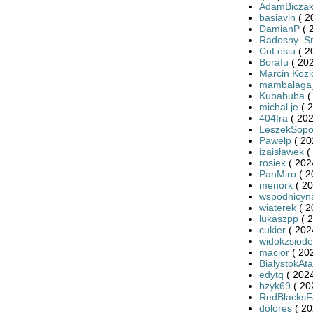
AdamBicza
basiavin
( 2
DamianP
( 
Radosny_S
CoLesiu
( 2
Borafu
( 202
Marcin Kozi
mambalaga
Kubabuba
(
michal.je
( 2
404fra
( 202
LeszekSopo
Pawelp
( 20
izaisławek
(
rosiek
( 202
PanMiro
( 2
menork
( 20
wspodnicyn
wiaterek
( 2
lukaszpp
( 2
cukier
( 202
widokzsiode
macior
( 20
BialystokAt
edytq
( 2024
bzyk69
( 20
RedBlacksF
dolores
( 20