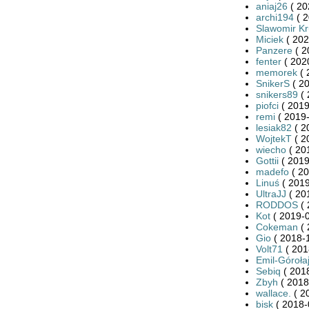
aniaj26
( 20
archi194
( 2
Slawomir Kr
Miciek
( 202
Panzere
( 2
fenter
( 202
memorek
( 
SnikerS
( 20
snikers89
( 
piofci
( 2019
remi
( 2019-
lesiak82
( 2
WojtekT
( 2
wiecho
( 20
Gottii
( 2019
madefo
( 20
Linuś
( 2019
UltraJJ
( 20
RODDOS
( 
Kot
( 2019-0
Cokeman
( 
Gio
( 2018-1
Volt71
( 201
Emil-Góroła
Sebiq
( 2018
Zbyh
( 2018
wallace.
( 2
bisk
( 2018-