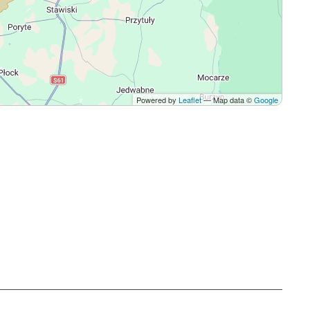
Powered by
Leaflet
— Map data ©
Google