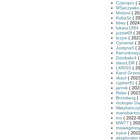
Czaropro
( 
MSaczywko
Motonii
( 20
KubaSz
( 20
bbey
( 2024
lukasz1994
juzew69
( 2
krzyw
( 2023
Cymerek
( 
JustynaS
( 
Kierunkowy
Dziobakc4
(
slaszLDR
( 
LKRISS
( 20
Karol Grzes
skaut
( 2023
cypher81
( 
jarmik
( 202
Rebe
( 2023
Bromberg
( 
mckoper Da
Watykańczy
manobartos
tno
( 2022-0
MW77
( 202
misiekgmin
tryice
( 2022
eksplorator