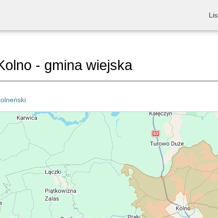
Lis
olno - gmina wiejska
kolneński