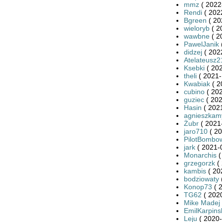
mmz
( 2022
Rendi
( 202
Bgreen
( 20
wieloryb
( 2
wawbne
( 2
PawelJanik
didzej
( 202
Atelateusz2
Ksebki
( 202
theli
( 2021-
Kwabiak
( 2
cubino
( 202
guziec
( 202
Hasin
( 2021
agnieszkam
Żubr
( 2021
jaro710
( 20
PilotBombo
jark
( 2021-
Monarchis
(
grzegorzk
( 
kambis
( 20
bodziowaty
Konop73
( 
TG62
( 2020
Mike Madej
EmilKarpins
Leju
( 2020-