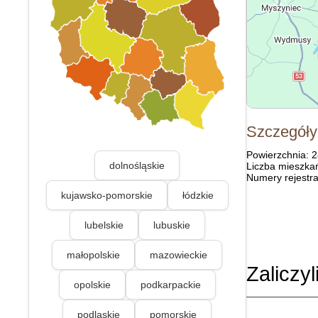
Szczegóły
Powierzchnia: 
dolnośląskie
Liczba mieszka
Numery rejestra
kujawsko-pomorskie
łódzkie
lubelskie
lubuskie
małopolskie
mazowieckie
Zaliczyl
opolskie
podkarpackie
podlaskie
pomorskie