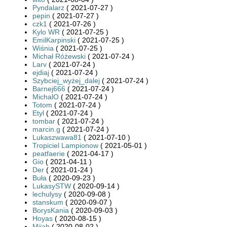
Pyndalarz
( 2021-07-27 )
pepin
( 2021-07-27 )
czk1
( 2021-07-26 )
Kylo WR
( 2021-07-25 )
EmilKarpinski
( 2021-07-25 )
Wiśnia
( 2021-07-25 )
Michał Różewski
( 2021-07-24 )
Larv
( 2021-07-24 )
ejdiaj
( 2021-07-24 )
Szybciej_wyżej_dalej
( 2021-07-24 )
Barnej666
( 2021-07-24 )
MichalO
( 2021-07-24 )
Totom
( 2021-07-24 )
Etyl
( 2021-07-24 )
tombar
( 2021-07-24 )
marcin.g
( 2021-07-24 )
Lukaszwawa81
( 2021-07-10 )
Tropiciel Lampionow
( 2021-05-01 )
peatfaerie
( 2021-04-17 )
Gio
( 2021-04-11 )
Der
( 2021-01-24 )
Buła
( 2020-09-23 )
LukasySTW
( 2020-09-14 )
lechulysy
( 2020-09-08 )
stanskum
( 2020-09-07 )
BorysKania
( 2020-09-03 )
Hoyas
( 2020-08-15 )
Mijah
( 2020-08-02 )