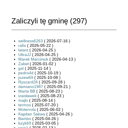
Zaliczyli tę gminę (
297
)
wellness6263
( 2026-07-16 )
rafis
( 2026-05-22 )
latant
( 2026-04-25 )
UltraJJ
( 2026-04-25 )
Marek Marciniuk
( 2026-04-13 )
Zabeł
( 2026-01-02 )
gst
( 2025-11-14 )
pedro4d
( 2025-10-19 )
juzew69
( 2025-10-08 )
Ryszard28
( 2025-09-28 )
damiano1987
( 2025-09-21 )
Marta BB
( 2025-08-23 )
izaisławek
( 2025-08-23 )
majlo
( 2025-08-14 )
termos
( 2025-07-20 )
Moterrola
( 2025-06-02 )
Kapitan Sakwa
( 2025-04-26 )
Bambo
( 2025-04-26 )
bzyk69
( 2025-03-05 )
ravx1
( 2025-02-13 )