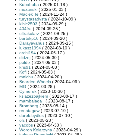
Kubabuba
( 2025-01-18 )
mozanski
( 2025-01-03 )
Maciek Te
( 2024-11-24 )
turystasadysta
( 2024-10-09 )
kibic2503
( 2024-09-29 )
404fra
( 2024-09-25 )
ultrakolarz
( 2024-09-25 )
bartekp16
( 2024-09-20 )
Darayavahus
( 2024-09-15 )
lukasz1994
( 2024-08-10 )
archi194
( 2024-06-17 )
didzej
( 2024-05-30 )
poldix
( 2024-05-03 )
kris91
( 2024-05-03 )
Kofi
( 2024-05-03 )
mnichu
( 2024-04-20 )
Bearded.Wheels
( 2024-04-06 )
MG
( 2024-03-28 )
Cymerek
( 2023-10-30 )
ksiazezbajkiem
( 2023-08-17 )
mambalaga_
( 2023-08-17 )
Bromberg
( 2023-08-14 )
renatagaw
( 2023-07-10 )
darek.bydlos
( 2023-07-10 )
ols
( 2023-05-23 )
yacobs
( 2023-04-30 )
Woron Kolarzyna
( 2023-04-29 )
Łukasz Dumański
( 2023-04-29 )