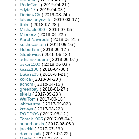
RadeGast
( 2019-04-21 )
edytq17
( 2019-04-03 )
DariuszCh
( 2019-03-24 )
lukasz.artyszuk
( 2019-03-17 )
ttolaf
( 2018-07-28 )
Michaelo000
( 2018-07-05 )
Mienesz
( 2018-06-22 )
Karol Nawrocki
( 2018-06-21 )
suchocostam
( 2018-06-16 )
Hubertkm
( 2018-06-12 )
Stradovius
( 2018-06-12 )
adrianszadura
( 2018-06-07 )
oskar1100
( 2018-05-03 )
kazzz100
( 2018-04-30 )
Łukasz83
( 2018-04-21 )
kolica
( 2018-04-20 )
achom
( 2018-04-15 )
greenbay
( 2018-01-27 )
skleju
( 2017-09-23 )
WujTom
( 2017-09-16 )
whitearrow
( 2017-09-02 )
krzwys
( 2017-08-22 )
RODDOS
( 2017-08-12 )
Tomek1965
( 2017-08-04 )
superbodzio
( 2017-08-03 )
jacekkl
( 2017-07-23 )
domin_pdk
( 2017-07-22 )
Mortal
( 2017-07-01 )