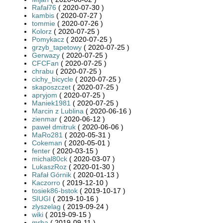
Rafał76
( 2020-07-30 )
kambis
( 2020-07-27 )
tommie
( 2020-07-26 )
Kolorz
( 2020-07-25 )
Pomykacz
( 2020-07-25 )
grzyb_tapetowy
( 2020-07-25 )
Gerwazy
( 2020-07-25 )
CFCFan
( 2020-07-25 )
chrabu
( 2020-07-25 )
cichy_bicycle
( 2020-07-25 )
skaposzczet
( 2020-07-25 )
apryjom
( 2020-07-25 )
Maniek1981
( 2020-07-25 )
Marcin z Lublina
( 2020-06-16 )
zienmar
( 2020-06-12 )
paweł dmitruk
( 2020-06-06 )
MaRo281
( 2020-05-31 )
Cokeman
( 2020-05-01 )
fenter
( 2020-03-15 )
michal80ck
( 2020-03-07 )
LukaszRoz
( 2020-01-30 )
Rafał Górnik
( 2020-01-13 )
Kaczorro
( 2019-12-10 )
tosiek86-bstok
( 2019-10-17 )
SIUGI
( 2019-10-16 )
zlyszelag
( 2019-09-24 )
wiki
( 2019-09-15 )
mrha
( 2019-09-11 )