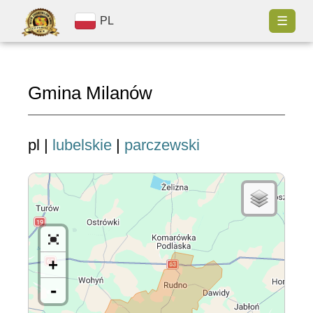
☰
PL
Gmina Milanów
pl |
lubelskie
|
parczewski
+
-