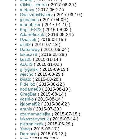
rdklstr_centra
( 2017-06-29 )
metaxy
( 2017-06-27 )
GwiezdnyRycerz
( 2017-06-10 )
globalbus
( 2017-04-09 )
mariobiker
( 2017-01-10 )
Kapi_FS22
( 2016-09-03 )
AdamBiczak
( 2016-08-24 )
Dziasiek
( 2016-08-15 )
olo82
( 2016-07-19 )
Dabalwwy
( 2016-06-04 )
lukasz78
( 2016-05-26 )
kes25
( 2015-11-14 )
ALOIS
( 2015-11-02 )
g.rygalski
( 2015-09-19 )
wiecho
( 2015-08-29 )
kviato
( 2015-08-28 )
Fidelloz
( 2015-08-22 )
nodame89
( 2015-08-19 )
GregBar
( 2015-08-14 )
yoshko
( 2015-08-14 )
kjdomel52
( 2015-08-02 )
eranis
( 2015-07-29 )
czarnamaciejka
( 2015-07-15 )
lukaszartyszuk
( 2015-07-14 )
pietraniczek
( 2015-06-29 )
Yanq
( 2015-06-17 )
Darence
( 2015-06-13 )
tuco
( 2015-05-26 )