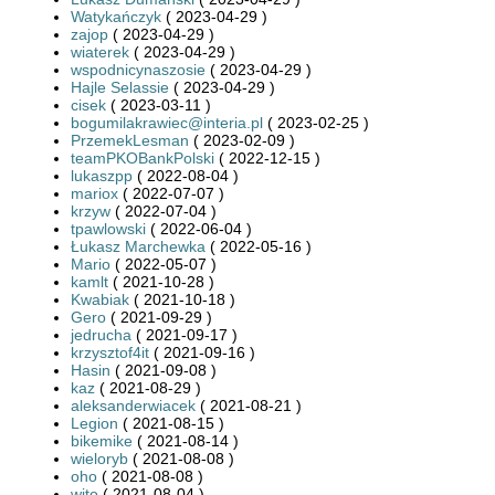
Watykańczyk
( 2023-04-29 )
zajop
( 2023-04-29 )
wiaterek
( 2023-04-29 )
wspodnicynaszosie
( 2023-04-29 )
Hajle Selassie
( 2023-04-29 )
cisek
( 2023-03-11 )
bogumilakrawiec@interia.pl
( 2023-02-25 )
PrzemekLesman
( 2023-02-09 )
teamPKOBankPolski
( 2022-12-15 )
lukaszpp
( 2022-08-04 )
mariox
( 2022-07-07 )
krzyw
( 2022-07-04 )
tpawlowski
( 2022-06-04 )
Łukasz Marchewka
( 2022-05-16 )
Mario
( 2022-05-07 )
kamlt
( 2021-10-28 )
Kwabiak
( 2021-10-18 )
Gero
( 2021-09-29 )
jedrucha
( 2021-09-17 )
krzysztof4it
( 2021-09-16 )
Hasin
( 2021-09-08 )
kaz
( 2021-08-29 )
aleksanderwiacek
( 2021-08-21 )
Legion
( 2021-08-15 )
bikemike
( 2021-08-14 )
wieloryb
( 2021-08-08 )
oho
( 2021-08-08 )
wito
( 2021-08-04 )