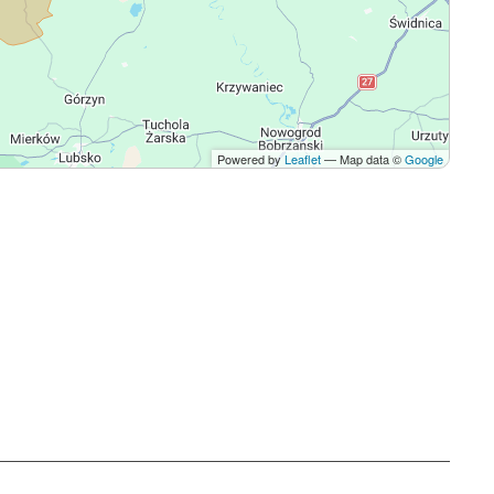
Powered by
Leaflet
— Map data ©
Google