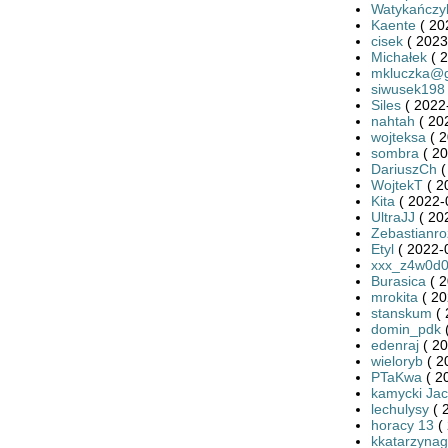
Watykańczy
Kaente
( 20
cisek
( 2023
Michałek
( 2
mkluczka@g
siwusek198
Siles
( 2022
nahtah
( 20
wojteksa
( 2
sombra
( 20
DariuszCh
(
WojtekT
( 2
Kita
( 2022-
UltraJJ
( 20
Zebastianro
Etyl
( 2022-
xxx_z4w0d0
Burasica
( 2
mrokita
( 20
stanskum
( 
domin_pdk
(
edenraj
( 20
wieloryb
( 2
PTaKwa
( 2
kamycki Ja
lechulysy
( 
horacy 13
( 
kkatarzynag