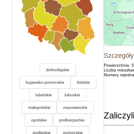
Szczegóły
Powierzchnia: 
dolnośląskie
Liczba mieszka
Numery rejestra
kujawsko-pomorskie
łódzkie
lubelskie
lubuskie
małopolskie
mazowieckie
Zaliczyl
opolskie
podkarpackie
podlaskie
pomorskie