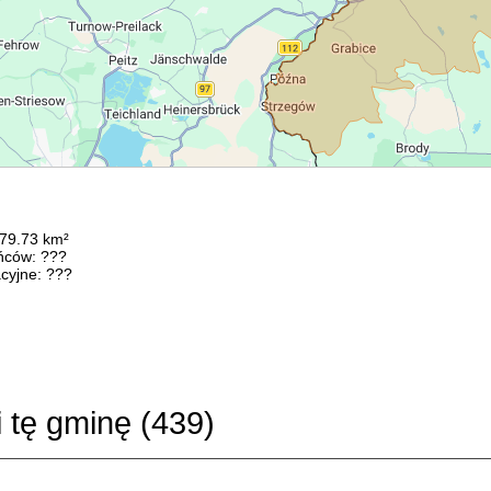
379.73 km²
ńców: ???
cyjne: ???
i tę gminę (
439
)