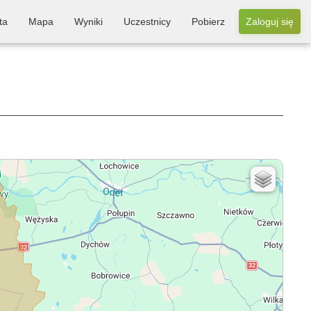
ta
Mapa
Wyniki
Uczestnicy
Pobierz
Zaloguj się