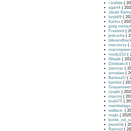
r.trafala
( 20
agart4
( 202
Jacek Kamy
bzyk69
( 20
Karlos
( 202
greg miniac
Freebird
( 2
jedrucha
( 2
bikeandbac
marcinrzy
( 
marcinpiwor
roody102
( 
Wiejak
( 202
Dziobakc4
(
zienmar
( 2
armalaw
( 2
BartoszO
( 
kambis
( 20
Grayanswe
czupki
( 202
marcinj
( 20
toubi75
( 20
mambalaga
wallace.
( 2
majlo
( 2025
korek_od_
pssotnik
( 2
Ramool
( 20