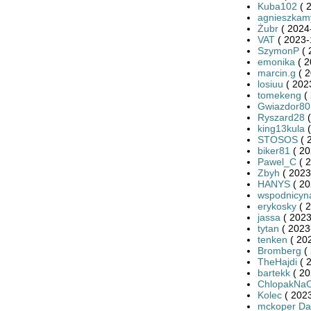
Kuba102
( 
agnieszkam
Żubr
( 2024
VAT
( 2023-
SzymonP
( 
emonika
( 2
marcin.g
( 2
losiuu
( 202
tomekeng
( 
Gwiazdor80
Ryszard28
(
king13kula
(
STOSOS
( 
biker81
( 20
Pawel_C
( 2
Zbyh
( 2023
HANYS
( 20
wspodnicyn
erykosky
( 2
jassa
( 2023
tytan
( 2023
tenken
( 20
Bromberg
( 
TheHajdi
( 
bartekk
( 20
ChlopakNa
Kolec
( 2023
mckoper Da