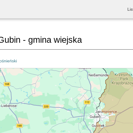
Lis
ubin - gmina wiejska
ośnieński