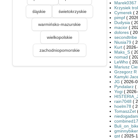
Marek0367
Krzysiek trol
śląskie
świetokrzyskie
Cymerek
( 
pimpf
( 2026
Dudysia
( 2
warmińsko-mazurskie
macior
( 20
dolores
( 20
wielkopolskie
secondtribe
Niusia79
( 2
Kurt
( 2026-
zachodniopomorskie
Maks_S
( 2
nomad
( 20
LeWho
( 20
Mariusz Cies
Grzegorz R
Kamyki Jac
JG
( 2026-0
Pyndalarz
( 
Yogi
( 2026-
HISTERIA_
rain7048
( 2
hoelm78
( 2
TomaszZet
(
niedogadan
combined1
Buli_on_bik
gminnybiker
gst
( 2025-1