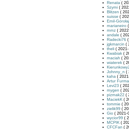
Renata
( 20
Szymi
( 202
Blitzen
( 202
suisse
( 202
Emil-Góroła
marianeiro
(
mmz
( 2022
andale
( 20
Radecki76
(
jgkmarcin
( 
theli
( 2021-
Kwabiak
( 2
maciah
( 20
wiaterek
( 2
Kierunkowy
Johnny_n
( 
kaha
( 2021
Artur Furma
Levi23
( 202
mygen
( 20
pizmak22
( 
MaciekK
( 2
tommie
( 20
zielik99
( 20
Gio
( 2021-0
wycior99
( 2
MCPIK
( 20
CFCFan
( 2