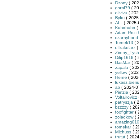
Dzony
( 202
goral79
( 20
olivivu
( 202
Byku
( 2025
ALL
( 2025-
Kubabuba
(
Adam Rozi 
czarnybond
Tomek13
( 
ultrakolarz
(
Zimny_Tych
Dilip1618
( 
BasMar
( 20
zapala
( 202
yellow
( 202
Heme
( 202
lukasz.bieni
ab
( 2024-0
Pietzia
( 202
Voltairovicz
patryszja
( 
bzzzzy
( 20
foofighter
( 
zoladkow
( 
amazing61
tomekar
( 2
Michuss
( 2
trutut
( 2024