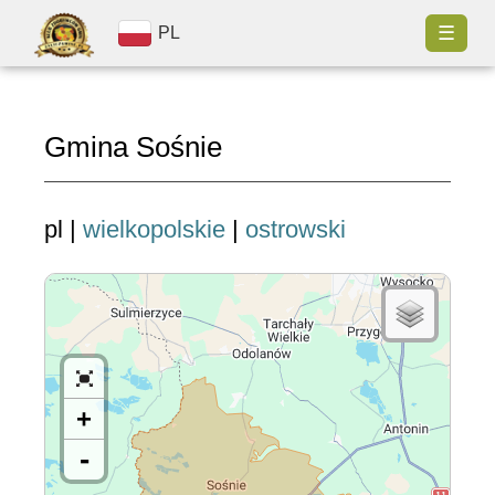
☰
PL
Gmina Sośnie
pl |
wielkopolskie
|
ostrowski
+
-