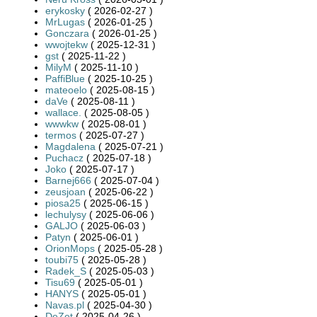
erykosky
( 2026-02-27 )
MrLugas
( 2026-01-25 )
Gonczara
( 2026-01-25 )
wwojtekw
( 2025-12-31 )
gst
( 2025-11-22 )
MilyM
( 2025-11-10 )
PaffiBlue
( 2025-10-25 )
mateoelo
( 2025-08-15 )
daVe
( 2025-08-11 )
wallace.
( 2025-08-05 )
wwwkw
( 2025-08-01 )
termos
( 2025-07-27 )
Magdalena
( 2025-07-21 )
Puchacz
( 2025-07-18 )
Joko
( 2025-07-17 )
Barnej666
( 2025-07-04 )
zeusjoan
( 2025-06-22 )
piosa25
( 2025-06-15 )
lechulysy
( 2025-06-06 )
GALJO
( 2025-06-03 )
Patyn
( 2025-06-01 )
OrionMops
( 2025-05-28 )
toubi75
( 2025-05-28 )
Radek_S
( 2025-05-03 )
Tisu69
( 2025-05-01 )
HANYS
( 2025-05-01 )
Navas.pl
( 2025-04-30 )
DeZet
( 2025-04-26 )