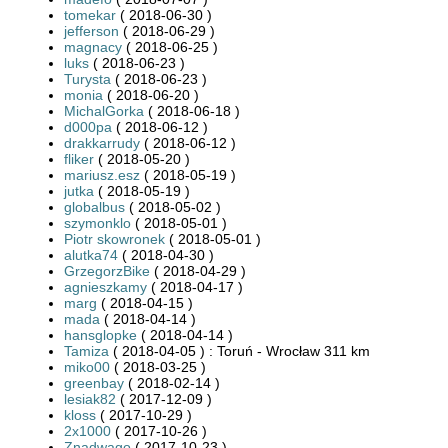
tomekar
( 2018-06-30 )
jefferson
( 2018-06-29 )
magnacy
( 2018-06-25 )
luks
( 2018-06-23 )
Turysta
( 2018-06-23 )
monia
( 2018-06-20 )
MichalGorka
( 2018-06-18 )
d000pa
( 2018-06-12 )
drakkarrudy
( 2018-06-12 )
fliker
( 2018-05-20 )
mariusz.esz
( 2018-05-19 )
jutka
( 2018-05-19 )
globalbus
( 2018-05-02 )
szymonklo
( 2018-05-01 )
Piotr skowronek
( 2018-05-01 )
alutka74
( 2018-04-30 )
GrzegorzBike
( 2018-04-29 )
agnieszkamy
( 2018-04-17 )
marg
( 2018-04-15 )
mada
( 2018-04-14 )
hansglopke
( 2018-04-14 )
Tamiza
( 2018-04-05 ) : Toruń - Wrocław 311 km
miko00
( 2018-03-25 )
greenbay
( 2018-02-14 )
lesiak82
( 2017-12-09 )
kloss
( 2017-10-29 )
2x1000
( 2017-10-26 )
Znadwago
( 2017-10-23 )