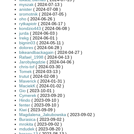
myszak
( 2024-07-13 )
anister
( 2024-07-08 )
sromotnik
( 2024-07-05 )
oho
( 2024-06-26 )
rytkapiotr
( 2024-06-17 )
kondzio443
( 2024-06-08 )
jurda
( 2024-06-03 )
Irekg
( 2024-06-01 )
bignin03
( 2024-05-11 )
dolores
( 2024-04-28 )
bikeandbackagain
( 2024-04-27 )
Rafael_1998
( 2024-04-13 )
Jarobylegdzie
( 2024-04-06 )
chris-tof
( 2024-03-30 )
Tomek
( 2024-03-13 )
trutut
( 2024-02-08 )
Maverick
( 2024-01-31 )
MaciekK
( 2024-01-02 )
Gio
( 2023-10-01 )
Cymerek
( 2023-09-20 )
Hindo
( 2023-09-10 )
fenter
( 2023-09-10 )
Kiwi
( 2023-09-09 )
Magdalena_Jakubowska
( 2023-09-02 )
Burasica
( 2023-09-02 )
mrokita
( 2023-09-02 )
mdudek
( 2023-08-20 )
horacy 13
( 2023-08-13 )