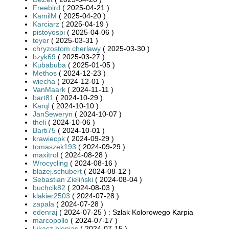
Freebird
( 2025-04-21 )
KamilM
( 2025-04-20 )
Karciarz
( 2025-04-19 )
pistoyospi
( 2025-04-06 )
teyer
( 2025-03-31 )
chryzostom.cherlawy
( 2025-03-30 )
bzyk69
( 2025-03-27 )
Kubabuba
( 2025-01-05 )
Methos
( 2024-12-23 )
wiecha
( 2024-12-01 )
VanMaark
( 2024-11-11 )
bart81
( 2024-10-29 )
Karql
( 2024-10-10 )
JanSeweryn
( 2024-10-07 )
theli
( 2024-10-06 )
Barti75
( 2024-10-01 )
krawiecpk
( 2024-09-29 )
tomaszek193
( 2024-09-29 )
maxitrol
( 2024-08-28 )
Wrocycling
( 2024-08-16 )
blazej.schubert
( 2024-08-12 )
Sebastian Zieliński
( 2024-08-04 )
buchcik82
( 2024-08-03 )
klakier2503
( 2024-07-28 )
zapala
( 2024-07-28 )
edenraj
( 2024-07-25 ) : Szlak Kolorowego Karpia
marcopollo
( 2024-07-17 )
lukasz.bienias
( 2024-07-15 )