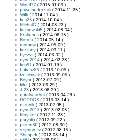
Wafel77
( 2015-01-03 )
pawelpodroznik
( 2014-11-25 )
Wilk
( 2014-11-04 )
kes25
( 2014-10-04 )
MichalO
( 2014-08-23 )
kalinowski5
( 2014-08-04 )
Krakonos
( 2014-06-15 )
Borafu
( 2014-05-14 )
matpaw
( 2014-05-09 )
kgrzany
( 2014-03-11 )
byczys
( 2014-03-02 )
nynu2014
( 2014-02-23 )
kris91
( 2014-01-19 )
Łukasz83
( 2013-10-05 )
izaisławek
( 2013-09-05 )
Boyar
( 2013-07-09 )
kikz
( 2013-06-29 )
J-23
( 2013-06-29 )
outofyourhat
( 2013-04-29 )
RODDOS
( 2013-03-14 )
djtronik
( 2013-02-05 )
nynu2013
( 2013-02-05 )
Mayster
( 2012-11-28 )
paryslis
( 2012-09-22 )
przem80
( 2012-08-30 )
szymon.cz
( 2012-08-15 )
Shcopek
( 2012-08-14 )
p56f
( 2012-08-06 )