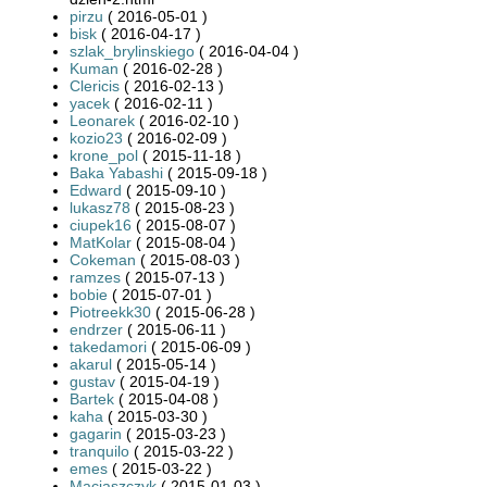
pirzu
( 2016-05-01 )
bisk
( 2016-04-17 )
szlak_brylinskiego
( 2016-04-04 )
Kuman
( 2016-02-28 )
Clericis
( 2016-02-13 )
yacek
( 2016-02-11 )
Leonarek
( 2016-02-10 )
kozio23
( 2016-02-09 )
krone_pol
( 2015-11-18 )
Baka Yabashi
( 2015-09-18 )
Edward
( 2015-09-10 )
lukasz78
( 2015-08-23 )
ciupek16
( 2015-08-07 )
MatKolar
( 2015-08-04 )
Cokeman
( 2015-08-03 )
ramzes
( 2015-07-13 )
bobie
( 2015-07-01 )
Piotreekk30
( 2015-06-28 )
endrzer
( 2015-06-11 )
takedamori
( 2015-06-09 )
akarul
( 2015-05-14 )
gustav
( 2015-04-19 )
Bartek
( 2015-04-08 )
kaha
( 2015-03-30 )
gagarin
( 2015-03-23 )
tranquilo
( 2015-03-22 )
emes
( 2015-03-22 )
Maciaszczyk
( 2015-01-03 )