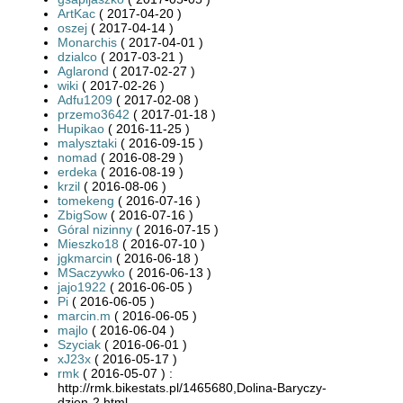
ArtKac
( 2017-04-20 )
oszej
( 2017-04-14 )
Monarchis
( 2017-04-01 )
dzialco
( 2017-03-21 )
Aglarond
( 2017-02-27 )
wiki
( 2017-02-26 )
Adfu1209
( 2017-02-08 )
przemo3642
( 2017-01-18 )
Hupikao
( 2016-11-25 )
malysztaki
( 2016-09-15 )
nomad
( 2016-08-29 )
erdeka
( 2016-08-19 )
krzil
( 2016-08-06 )
tomekeng
( 2016-07-16 )
ZbigSow
( 2016-07-16 )
Góral nizinny
( 2016-07-15 )
Mieszko18
( 2016-07-10 )
jgkmarcin
( 2016-06-18 )
MSaczywko
( 2016-06-13 )
jajo1922
( 2016-06-05 )
Pi
( 2016-06-05 )
marcin.m
( 2016-06-05 )
majlo
( 2016-06-04 )
Szyciak
( 2016-06-01 )
xJ23x
( 2016-05-17 )
rmk
( 2016-05-07 ) :
http://rmk.bikestats.pl/1465680,Dolina-Baryczy-
dzien-2.html