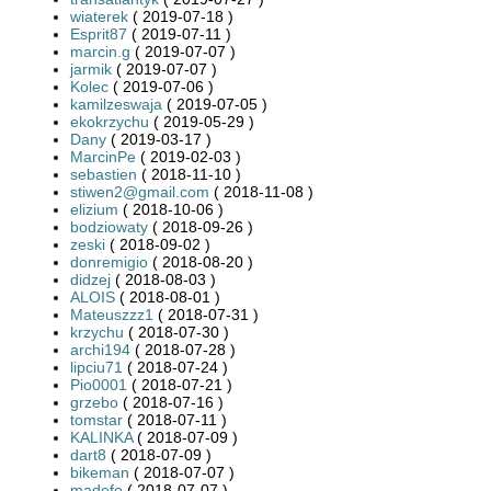
wiaterek
( 2019-07-18 )
Esprit87
( 2019-07-11 )
marcin.g
( 2019-07-07 )
jarmik
( 2019-07-07 )
Kolec
( 2019-07-06 )
kamilzeswaja
( 2019-07-05 )
ekokrzychu
( 2019-05-29 )
Dany
( 2019-03-17 )
MarcinPe
( 2019-02-03 )
sebastien
( 2018-11-10 )
stiwen2@gmail.com
( 2018-11-08 )
elizium
( 2018-10-06 )
bodziowaty
( 2018-09-26 )
zeski
( 2018-09-02 )
donremigio
( 2018-08-20 )
didzej
( 2018-08-03 )
ALOIS
( 2018-08-01 )
Mateuszzz1
( 2018-07-31 )
krzychu
( 2018-07-30 )
archi194
( 2018-07-28 )
lipciu71
( 2018-07-24 )
Pio0001
( 2018-07-21 )
grzebo
( 2018-07-16 )
tomstar
( 2018-07-11 )
KALINKA
( 2018-07-09 )
dart8
( 2018-07-09 )
bikeman
( 2018-07-07 )
madefo
( 2018-07-07 )