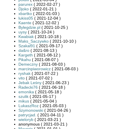
parurex
( 2022-02-27 )
Djoko
( 2022-01-21 )
xbartko
( 2022-01-03 )
lukiss05
( 2021-12-04 )
Kaente
( 2021-12-02 )
Bylegdzie.pl
( 2021-10-25 )
uysy
( 2021-10-24 )
Kwabiak
( 2021-10-18 )
Maks_Saczywko
( 2021-10-10 )
Szakal91
( 2021-09-17 )
da&ro
( 2021-08-13 )
Kargeth
( 2021-08-12 )
Pikahu
( 2021-08-07 )
Demeczny
( 2021-08-03 )
marcinpiworowicz
( 2021-08-03 )
ryshak
( 2021-07-22 )
vito
( 2021-07-02 )
Jebak Leśny
( 2021-06-23 )
Radecki76
( 2021-06-18 )
emonika
( 2021-05-18 )
szulik
( 2021-05-17 )
mikus
( 2021-05-04 )
LukaszRoz
( 2021-05-03 )
Szymonowski
( 2021-04-26 )
patrycjad.
( 2021-04-11 )
wieloryb
( 2021-03-21 )
anonymous ( 2021-03-21 )
Maveric
( 2021-01-01 )