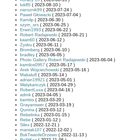
luk85
( 2023-08-10 )
naroznik99
( 2023-07-24 )
Paweł Głowacki
( 2023-07-04 )
Kamilp
( 2023-06-30 )
szym_srs
( 2023-06-25 )
Erwin1993
( 2023-06-22 )
Robert Radajewski
( 2023-06-21 )
kaan60
( 2023-06-12 )
Zysku
( 2023-06-11 )
Bromberg
( 2023-06-10 )
bradley
( 2023-06-05 )
Photo Gallery Robert Radajewski
( 2023-06-04 )
kamilos0957
( 2023-05-17 )
Arek Wojciechowski
( 2023-05-16 )
Makalu8
( 2023-05-14 )
adrian19921
( 2023-05-01 )
Watykańczyk
( 2023-04-29 )
RobertLuxa
( 2023-04-16 )
admk
( 2023-04-05 )
kambis
( 2023-03-20 )
Grayanswer
( 2023-03-19 )
Qunina
( 2023-03-12 )
Rebelinka
( 2023-01-15 )
Rebe
( 2023-01-12 )
Siles
( 2022-12-21 )
maniak107
( 2022-12-02 )
BukTwardeDrzewo
( 2022-11-13 )
PaStKaz
( 2022-11-06 )