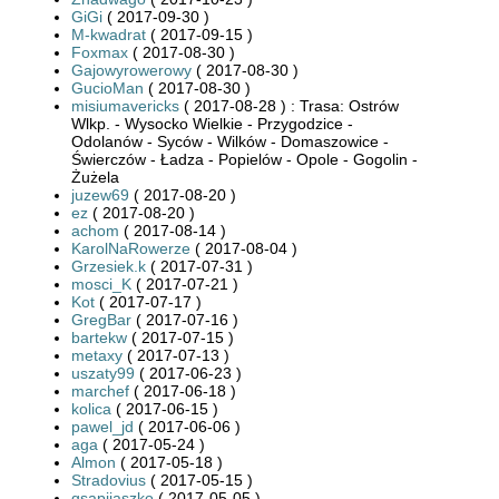
GiGi
( 2017-09-30 )
M-kwadrat
( 2017-09-15 )
Foxmax
( 2017-08-30 )
Gajowyrowerowy
( 2017-08-30 )
GucioMan
( 2017-08-30 )
misiumavericks
( 2017-08-28 ) : Trasa: Ostrów
Wlkp. - Wysocko Wielkie - Przygodzice -
Odolanów - Syców - Wilków - Domaszowice -
Świerczów - Ładza - Popielów - Opole - Gogolin -
Żużela
juzew69
( 2017-08-20 )
ez
( 2017-08-20 )
achom
( 2017-08-14 )
KarolNaRowerze
( 2017-08-04 )
Grzesiek.k
( 2017-07-31 )
mosci_K
( 2017-07-21 )
Kot
( 2017-07-17 )
GregBar
( 2017-07-16 )
bartekw
( 2017-07-15 )
metaxy
( 2017-07-13 )
uszaty99
( 2017-06-23 )
marchef
( 2017-06-18 )
kolica
( 2017-06-15 )
pawel_jd
( 2017-06-06 )
aga
( 2017-05-24 )
Almon
( 2017-05-18 )
Stradovius
( 2017-05-15 )
gsapijaszko
( 2017-05-05 )