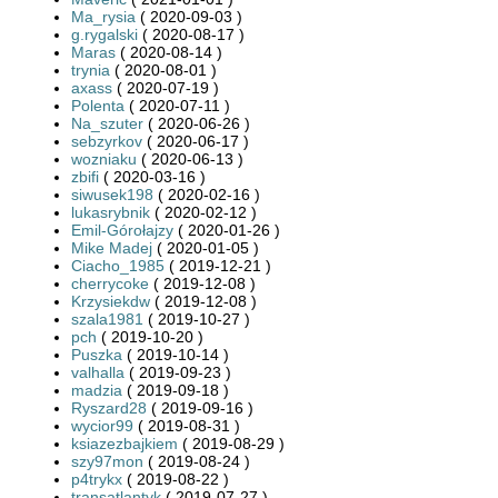
Ma_rysia
( 2020-09-03 )
g.rygalski
( 2020-08-17 )
Maras
( 2020-08-14 )
trynia
( 2020-08-01 )
axass
( 2020-07-19 )
Polenta
( 2020-07-11 )
Na_szuter
( 2020-06-26 )
sebzyrkov
( 2020-06-17 )
wozniaku
( 2020-06-13 )
zbifi
( 2020-03-16 )
siwusek198
( 2020-02-16 )
lukasrybnik
( 2020-02-12 )
Emil-Górołajzy
( 2020-01-26 )
Mike Madej
( 2020-01-05 )
Ciacho_1985
( 2019-12-21 )
cherrycoke
( 2019-12-08 )
Krzysiekdw
( 2019-12-08 )
szala1981
( 2019-10-27 )
pch
( 2019-10-20 )
Puszka
( 2019-10-14 )
valhalla
( 2019-09-23 )
madzia
( 2019-09-18 )
Ryszard28
( 2019-09-16 )
wycior99
( 2019-08-31 )
ksiazezbajkiem
( 2019-08-29 )
szy97mon
( 2019-08-24 )
p4trykx
( 2019-08-22 )
transatlantyk
( 2019-07-27 )