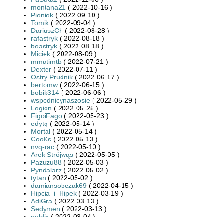
montana21
( 2022-10-16 )
Pieniek
( 2022-09-10 )
Tomik
( 2022-09-04 )
DariuszCh
( 2022-08-28 )
rafastryk
( 2022-08-18 )
beastryk
( 2022-08-18 )
Miciek
( 2022-08-09 )
mmatimtb
( 2022-07-21 )
Dexter
( 2022-07-11 )
Ostry Prudnik
( 2022-06-17 )
bertomw
( 2022-06-15 )
bobik314
( 2022-06-06 )
wspodnicynaszosie
( 2022-05-29 )
Legion
( 2022-05-25 )
FigoiFago
( 2022-05-23 )
edytq
( 2022-05-14 )
Mortal
( 2022-05-14 )
CooKs
( 2022-05-13 )
nvq-rac
( 2022-05-10 )
Arek Strójwąs
( 2022-05-05 )
Pazuzu88
( 2022-05-03 )
Pyndalarz
( 2022-05-02 )
tytan
( 2022-05-02 )
damiansobczak69
( 2022-04-15 )
Hipcia_i_Hipek
( 2022-03-19 )
AdiGra
( 2022-03-13 )
Sedymen
( 2022-03-13 )
poldix
( 2022-03-04 )