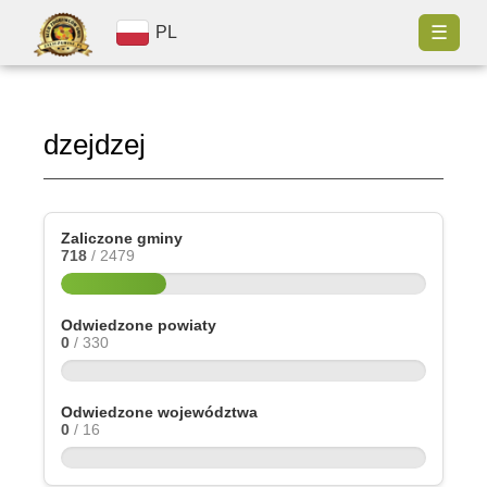
☰
PL
dzejdzej
Zaliczone gminy
718
/ 2479
Odwiedzone powiaty
0
/ 330
Odwiedzone województwa
0
/ 16