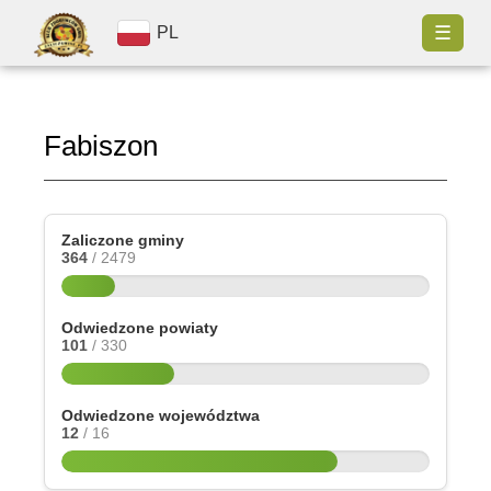
☰
PL
Fabiszon
Zaliczone gminy
364
/ 2479
Odwiedzone powiaty
101
/ 330
Odwiedzone województwa
12
/ 16