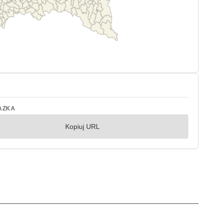
AZKA
Kopiuj URL