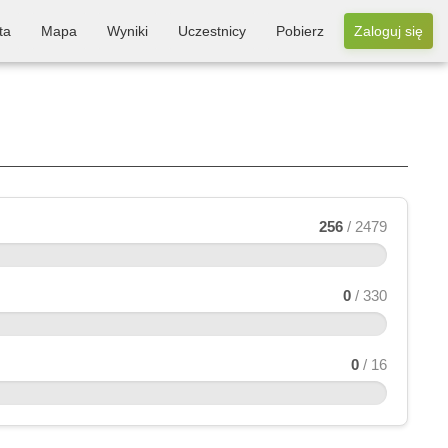
ta
Mapa
Wyniki
Uczestnicy
Pobierz
Zaloguj się
256
/ 2479
0
/ 330
0
/ 16