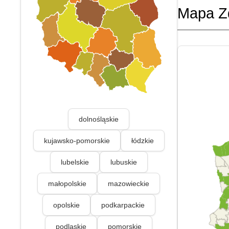
Mapa Z
dolnośląskie
kujawsko-pomorskie
łódzkie
lubelskie
lubuskie
małopolskie
mazowieckie
opolskie
podkarpackie
podlaskie
pomorskie