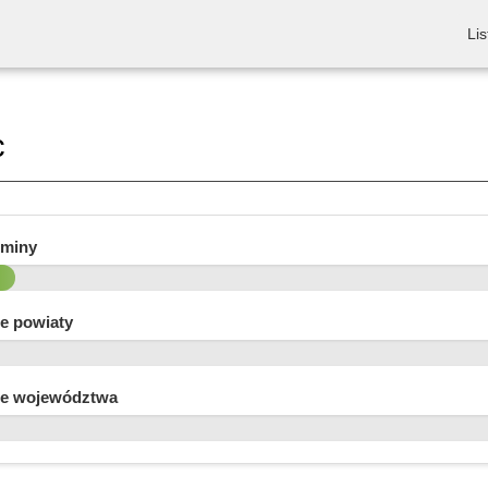
Lis
c
gminy
e powiaty
e województwa