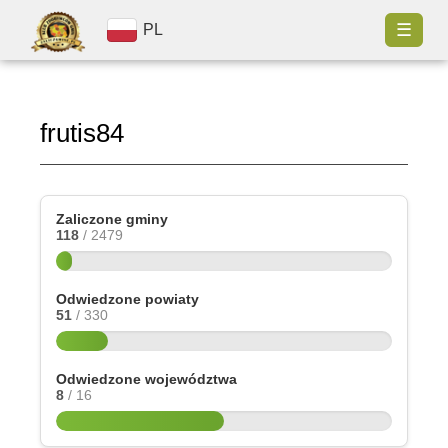
☰
PL
frutis84
Zaliczone gminy
118
/ 2479
Odwiedzone powiaty
51
/ 330
Odwiedzone województwa
8
/ 16