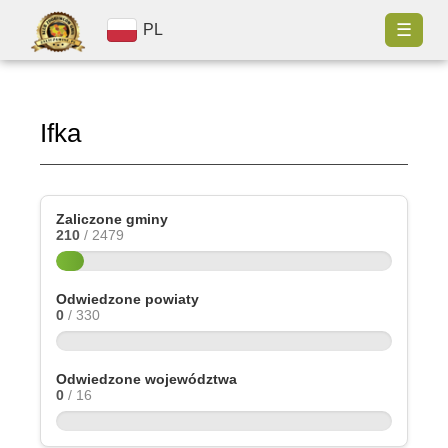
☰
PL
Ifka
Zaliczone gminy
210
/ 2479
Odwiedzone powiaty
0
/ 330
Odwiedzone województwa
0
/ 16