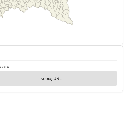
AZKA
Kopiuj URL