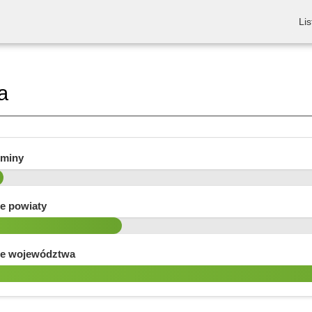
Lis
a
gminy
e powiaty
e województwa