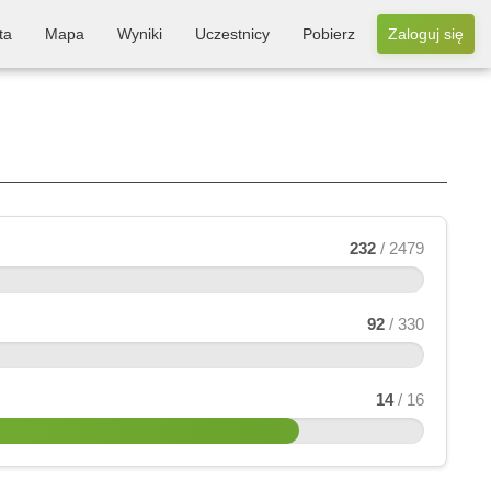
ta
Mapa
Wyniki
Uczestnicy
Pobierz
Zaloguj się
232
/ 2479
92
/ 330
14
/ 16