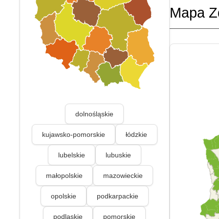
Mapa Z
dolnośląskie
kujawsko-pomorskie
łódzkie
lubelskie
lubuskie
małopolskie
mazowieckie
opolskie
podkarpackie
podlaskie
pomorskie