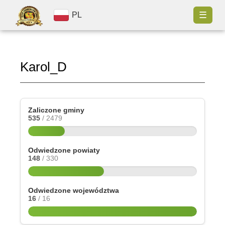
☰
PL
Karol_D
Zaliczone gminy
535
/ 2479
Odwiedzone powiaty
148
/ 330
Odwiedzone województwa
16
/ 16