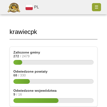
☰
PL
krawiecpk
Zaliczone gminy
272
/ 2479
Odwiedzone powiaty
68
/ 330
Odwiedzone województwa
9
/ 16