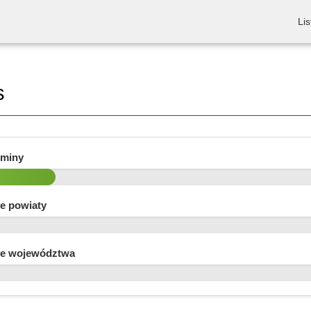
Lis
s
gminy
e powiaty
e województwa