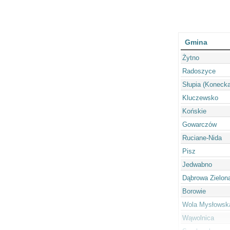
Gmina
Żytno
Radoszyce
Słupia (Konecka
Kluczewsko
Końskie
Gowarczów
Ruciane-Nida
Pisz
Jedwabno
Dąbrowa Zielon
Borowie
Wola Mysłowsk
Wąwolnica