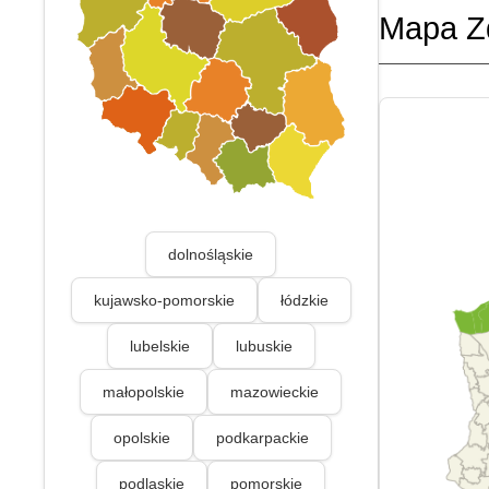
Mapa Z
dolnośląskie
kujawsko-pomorskie
łódzkie
lubelskie
lubuskie
małopolskie
mazowieckie
opolskie
podkarpackie
podlaskie
pomorskie