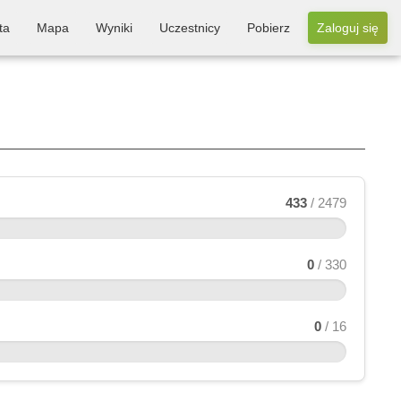
ta
Mapa
Wyniki
Uczestnicy
Pobierz
Zaloguj się
433
/ 2479
0
/ 330
0
/ 16