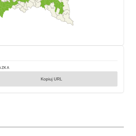
AZKA
Kopiuj URL