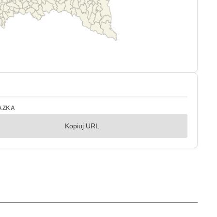
AZKA
Kopiuj URL