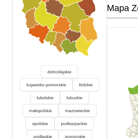
Mapa Z
dolnośląskie
kujawsko-pomorskie
łódzkie
lubelskie
lubuskie
małopolskie
mazowieckie
opolskie
podkarpackie
podlaskie
pomorskie