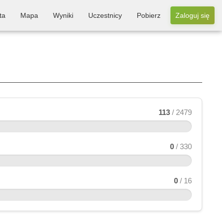
ta
Mapa
Wyniki
Uczestnicy
Pobierz
Zaloguj się
113
/ 2479
0
/ 330
0
/ 16