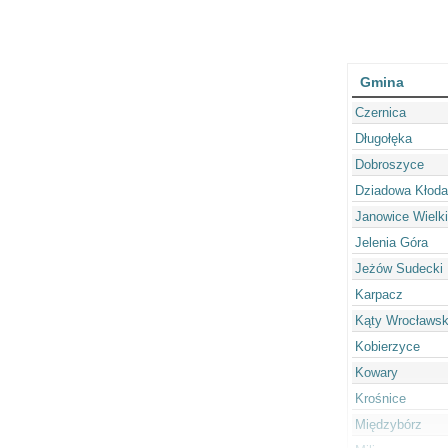
Gmina
Czernica
Długołęka
Dobroszyce
Dziadowa Kłoda
Janowice Wielk
Jelenia Góra
Jeżów Sudecki
Karpacz
Kąty Wrocławsk
Kobierzyce
Kowary
Krośnice
Międzybórz