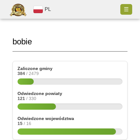
☰
PL
bobie
Zaliczone gminy
384
/ 2479
Odwiedzone powiaty
121
/ 330
Odwiedzone województwa
15
/ 16