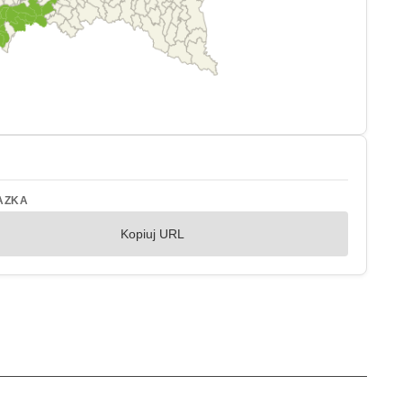
AZKA
Kopiuj URL