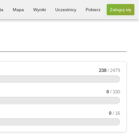
ta
Mapa
Wyniki
Uczestnicy
Pobierz
Zaloguj się
238
/ 2479
0
/ 330
0
/ 16