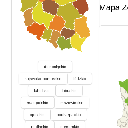
Mapa Z
dolnośląskie
kujawsko-pomorskie
łódzkie
lubelskie
lubuskie
małopolskie
mazowieckie
opolskie
podkarpackie
podlaskie
pomorskie