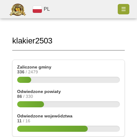
☰
PL
klakier2503
Zaliczone gminy
336
/ 2479
Odwiedzone powiaty
86
/ 330
Odwiedzone województwa
11
/ 16