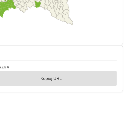
AZKA
Kopiuj URL