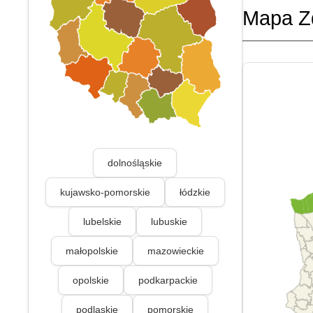
Mapa Z
dolnośląskie
kujawsko-pomorskie
łódzkie
lubelskie
lubuskie
małopolskie
mazowieckie
opolskie
podkarpackie
podlaskie
pomorskie