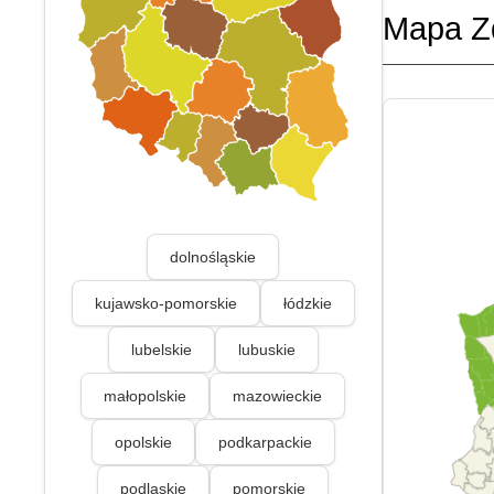
Mapa Z
dolnośląskie
kujawsko-pomorskie
łódzkie
lubelskie
lubuskie
małopolskie
mazowieckie
opolskie
podkarpackie
podlaskie
pomorskie