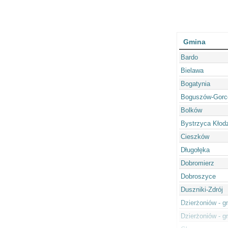
Gmina
Bardo
Bielawa
Bogatynia
Boguszów-Gorc
Bolków
Bystrzyca Kłod
Cieszków
Długołęka
Dobromierz
Dobroszyce
Duszniki-Zdrój
Dzierżoniów - g
Dzierżoniów - g