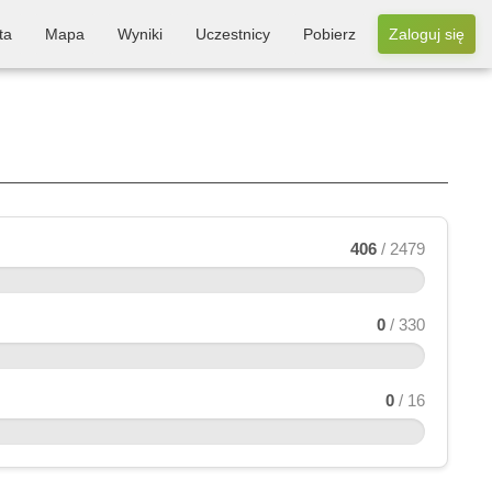
ta
Mapa
Wyniki
Uczestnicy
Pobierz
Zaloguj się
406
/ 2479
0
/ 330
0
/ 16