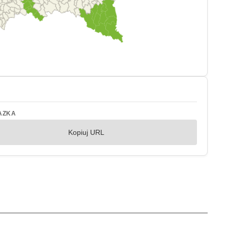
AZKA
Kopiuj URL