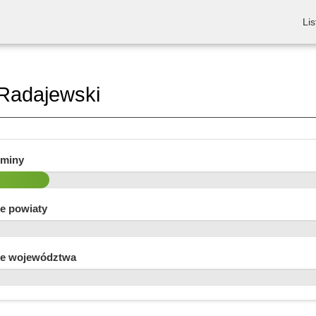
Lis
Radajewski
gminy
e powiaty
e województwa