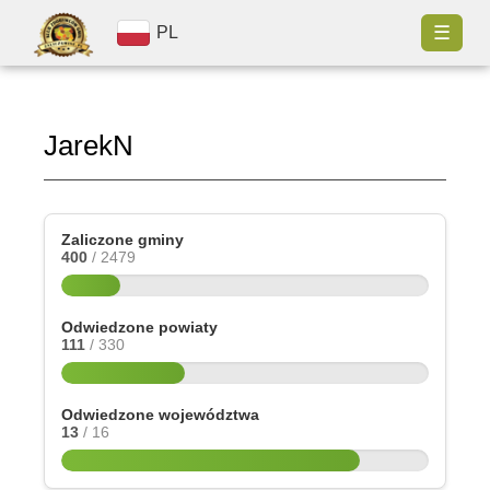
☰
PL
JarekN
Zaliczone gminy
400
/ 2479
Odwiedzone powiaty
111
/ 330
Odwiedzone województwa
13
/ 16