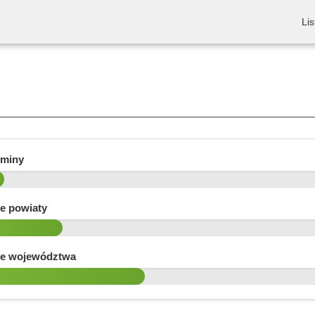
Lis
gminy
e powiaty
e województwa