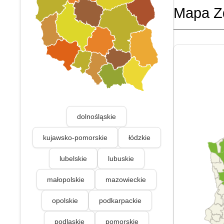
Mapa Z
dolnośląskie
kujawsko-pomorskie
łódzkie
lubelskie
lubuskie
małopolskie
mazowieckie
opolskie
podkarpackie
podlaskie
pomorskie