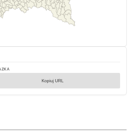
AZKA
Kopiuj URL