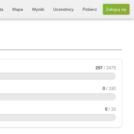
ta
Mapa
Wyniki
Uczestnicy
Pobierz
Zaloguj się
297
/ 2479
0
/ 330
0
/ 16