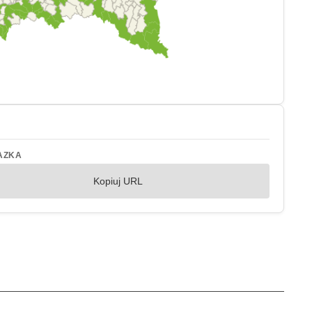
AZKA
Kopiuj URL