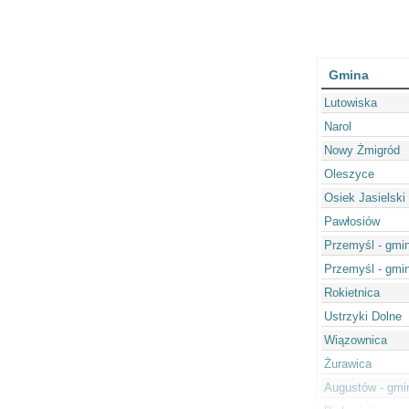
Gmina
Lutowiska
Narol
Nowy Żmigród
Oleszyce
Osiek Jasielski
Pawłosiów
Przemyśl - gmi
Przemyśl - gmin
Rokietnica
Ustrzyki Dolne
Wiązownica
Żurawica
Augustów - gmi