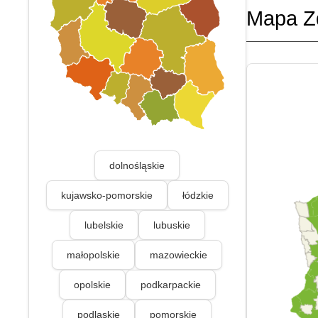
Mapa Z
dolnośląskie
kujawsko-pomorskie
łódzkie
lubelskie
lubuskie
małopolskie
mazowieckie
opolskie
podkarpackie
podlaskie
pomorskie