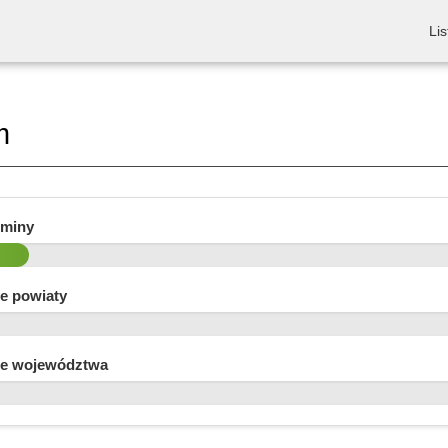
Lis
m
gminy
e powiaty
e województwa