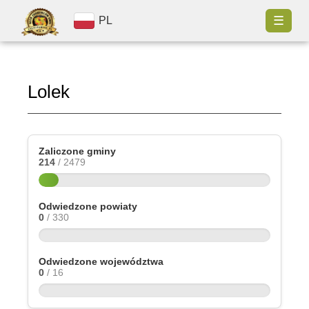
☰
PL
Lolek
Zaliczone gminy
214
/ 2479
Odwiedzone powiaty
0
/ 330
Odwiedzone województwa
0
/ 16