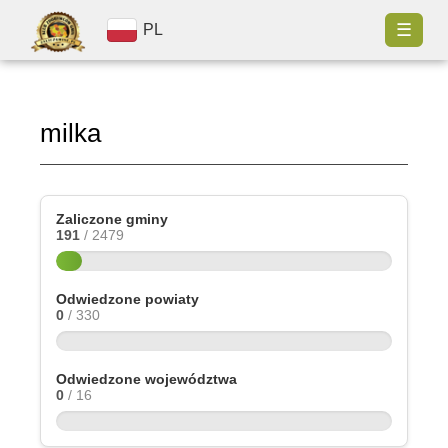
☰
PL
milka
Zaliczone gminy
191
/ 2479
Odwiedzone powiaty
0
/ 330
Odwiedzone województwa
0
/ 16