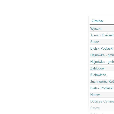
Gmina
Wyszki
Turośń Kościel
Suraż
Bielsk Podlaski
Hajnówka - gmi
Hajnówka - gmi
Zabłudów
Białowieża
Juchnowiec Koś
Bielsk Podlaski
Narew
Dubicze Cerkie
Czyże