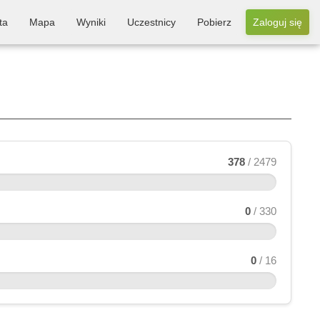
ta
Mapa
Wyniki
Uczestnicy
Pobierz
Zaloguj się
378
/ 2479
0
/ 330
0
/ 16