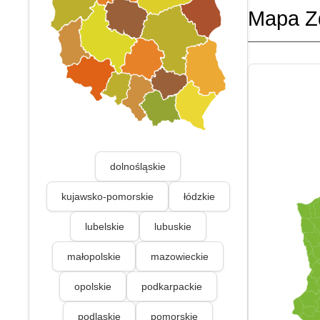
Mapa Z
dolnośląskie
kujawsko-pomorskie
łódzkie
lubelskie
lubuskie
małopolskie
mazowieckie
opolskie
podkarpackie
podlaskie
pomorskie