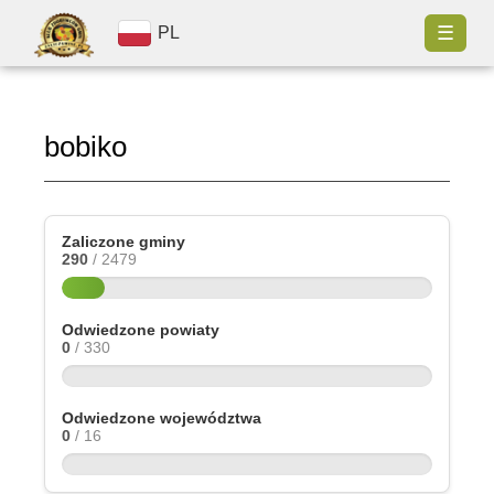
☰
PL
bobiko
Zaliczone gminy
290
/ 2479
Odwiedzone powiaty
0
/ 330
Odwiedzone województwa
0
/ 16