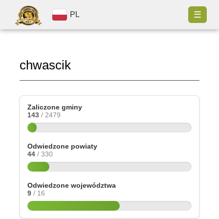
☰
PL
chwascik
Zaliczone gminy
143
/ 2479
Odwiedzone powiaty
44
/ 330
Odwiedzone województwa
9
/ 16