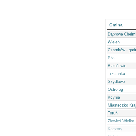
Gmina
Dąbrowa Chełm
Wieleń
Czarnków - gmi
Piła
Białośliwie
Trzcianka
Szydłowo
Ostroróg
Kcynia
Miasteczko Kra
Toruń
Zławieś Wielka
Kaczory