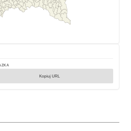
AZKA
Kopiuj URL