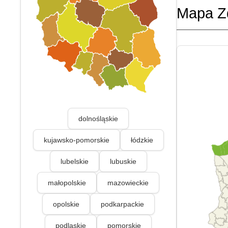
Mapa Z
dolnośląskie
kujawsko-pomorskie
łódzkie
lubelskie
lubuskie
małopolskie
mazowieckie
opolskie
podkarpackie
podlaskie
pomorskie