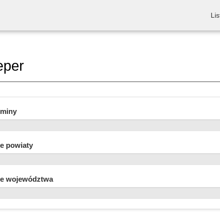
Lis
eper
gminy
e powiaty
e województwa