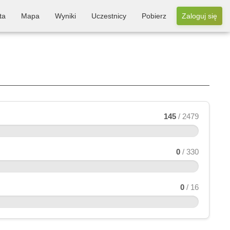
ta
Mapa
Wyniki
Uczestnicy
Pobierz
Zaloguj się
145
/ 2479
0
/ 330
0
/ 16