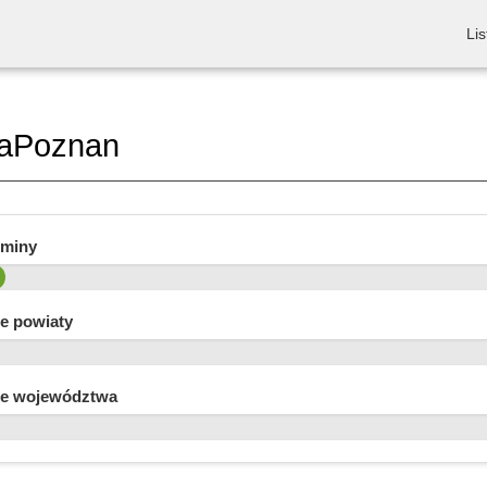
Lis
naPoznan
gminy
e powiaty
e województwa