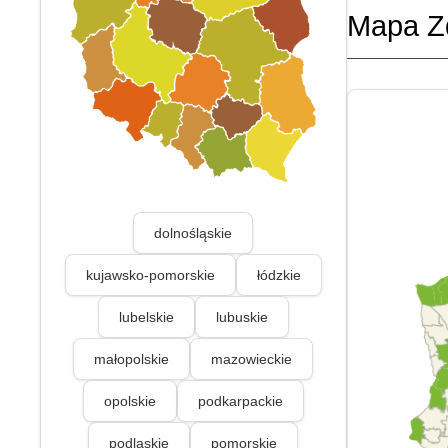
Mapa Z
dolnośląskie
kujawsko-pomorskie
łódzkie
lubelskie
lubuskie
małopolskie
mazowieckie
opolskie
podkarpackie
podlaskie
pomorskie