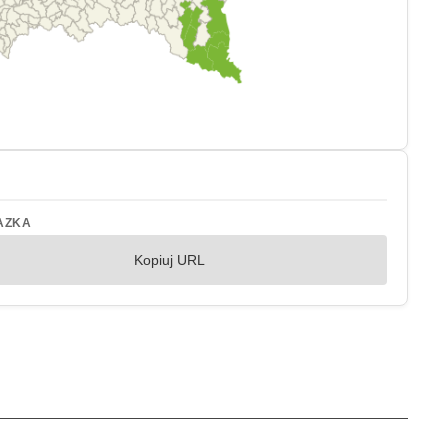
AZKA
Kopiuj URL