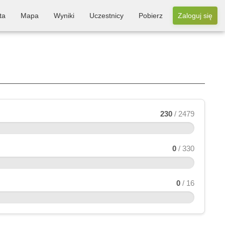
ta
Mapa
Wyniki
Uczestnicy
Pobierz
Zaloguj się
230
/ 2479
0
/ 330
0
/ 16