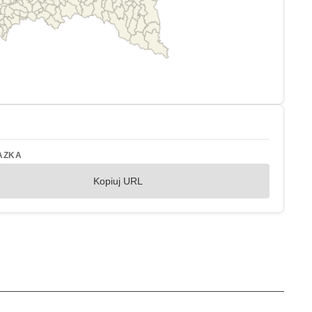
AZKA
Kopiuj URL