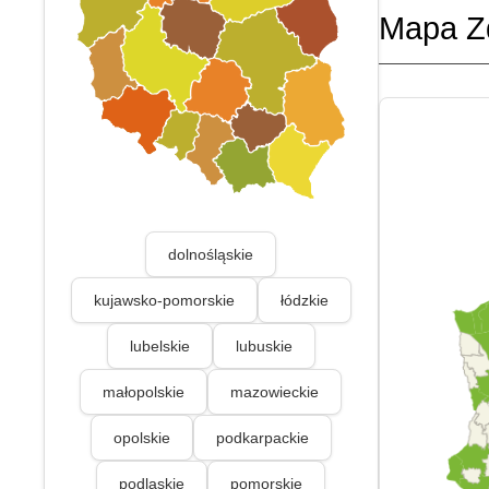
Mapa Z
dolnośląskie
kujawsko-pomorskie
łódzkie
lubelskie
lubuskie
małopolskie
mazowieckie
opolskie
podkarpackie
podlaskie
pomorskie