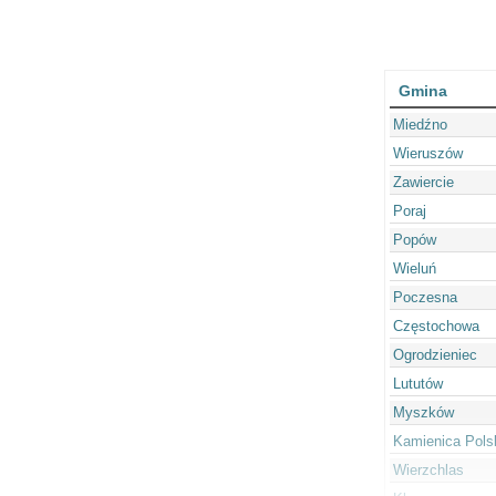
Gmina
Miedźno
Wieruszów
Zawiercie
Poraj
Popów
Wieluń
Poczesna
Częstochowa
Ogrodzieniec
Lututów
Myszków
Kamienica Pols
Wierzchlas