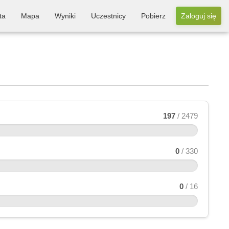
ta
Mapa
Wyniki
Uczestnicy
Pobierz
Zaloguj się
197
/ 2479
0
/ 330
0
/ 16