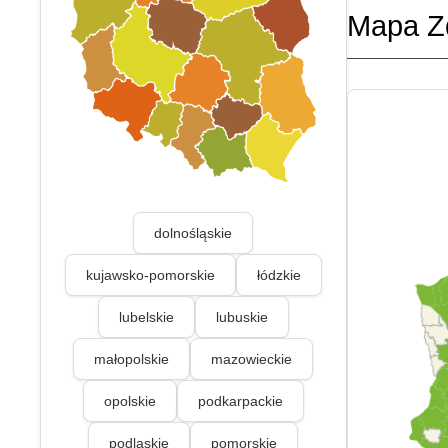
Mapa Z
dolnośląskie
kujawsko-pomorskie
łódzkie
lubelskie
lubuskie
małopolskie
mazowieckie
opolskie
podkarpackie
podlaskie
pomorskie