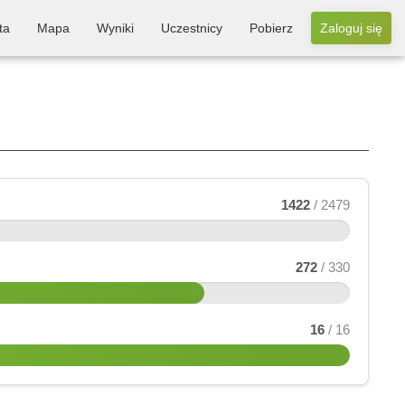
ta
Mapa
Wyniki
Uczestnicy
Pobierz
Zaloguj się
1422
/ 2479
272
/ 330
16
/ 16