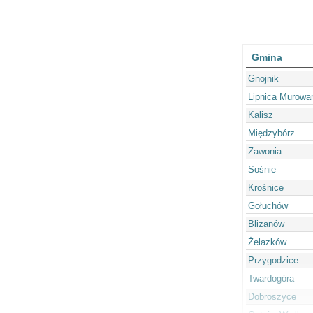
Gmina
Gnojnik
Lipnica Murowa
Kalisz
Międzybórz
Zawonia
Sośnie
Krośnice
Gołuchów
Blizanów
Żelazków
Przygodzice
Twardogóra
Dobroszyce