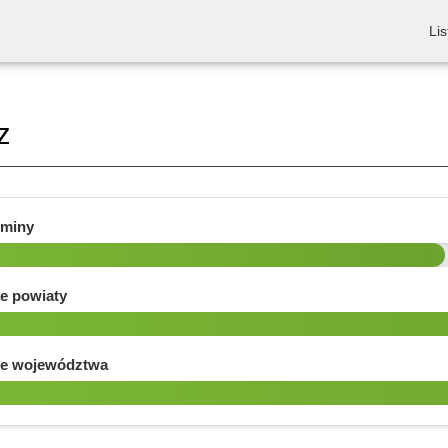
Lis
z
gminy
e powiaty
e województwa