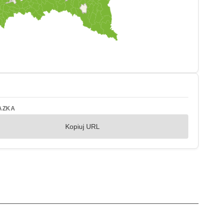
AZKA
Kopiuj URL