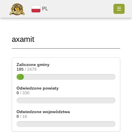
☰
PL
axamit
Zaliczone gminy
185
/ 2479
Odwiedzone powiaty
0
/ 330
Odwiedzone województwa
0
/ 16