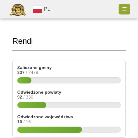
☰
PL
Rendi
Zaliczone gminy
337
/ 2479
Odwiedzone powiaty
92
/ 330
Odwiedzone województwa
10
/ 16