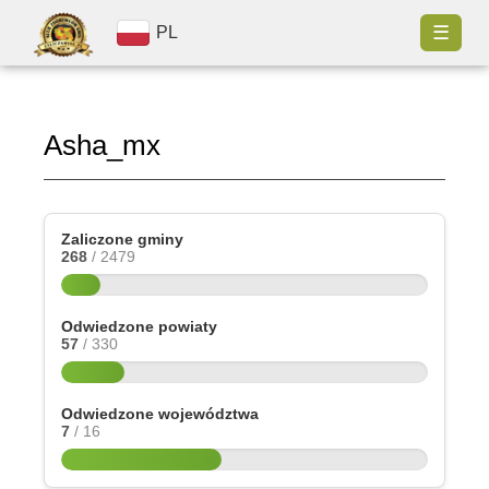
☰
PL
Asha_mx
Zaliczone gminy
268
/ 2479
Odwiedzone powiaty
57
/ 330
Odwiedzone województwa
7
/ 16