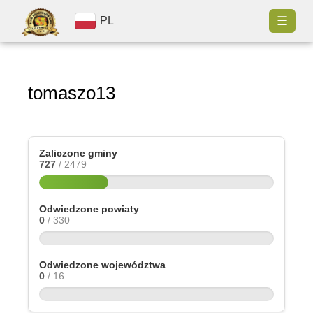
☰
PL
tomaszo13
Zaliczone gminy
727
/ 2479
Odwiedzone powiaty
0
/ 330
Odwiedzone województwa
0
/ 16