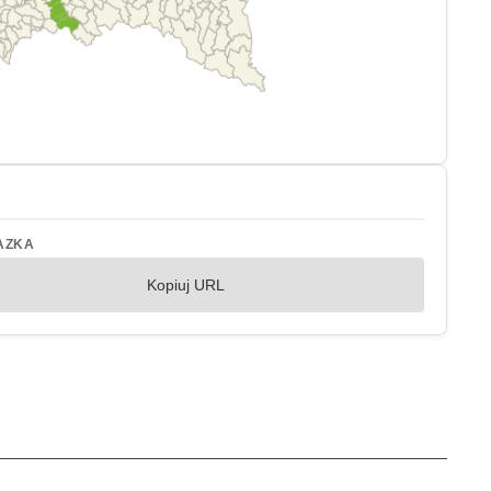
AZKA
Kopiuj URL