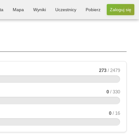
ta
Mapa
Wyniki
Uczestnicy
Pobierz
Zaloguj się
273
/ 2479
0
/ 330
0
/ 16