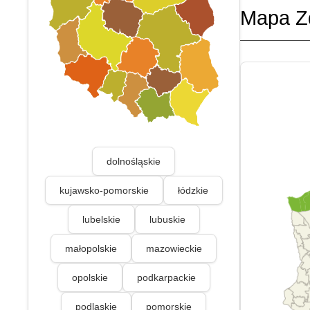
Mapa Z
dolnośląskie
kujawsko-pomorskie
łódzkie
lubelskie
lubuskie
małopolskie
mazowieckie
opolskie
podkarpackie
podlaskie
pomorskie