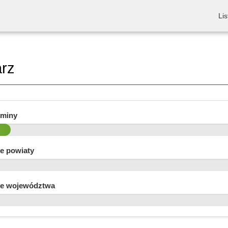
Lis
rz
gminy
e powiaty
e województwa