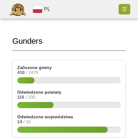
☰
PL
Gunders
Zaliczone gminy
410
/ 2479
Odwiedzone powiaty
116
/ 330
Odwiedzone województwa
14
/ 16